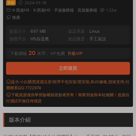
原創
2024-01-16
X-西遊H5
·
X-西遊H5
·
手遊服務端
·
頁遊服務端
1.32w
推廣
資源大小：
697 MB
架設系統：
Linux
遊戲平台：
H5自适應
架設難度：
手工架設
20
下載價格
米币，VIP免費
升級VIP
立即購買
提示:小白購買資源注意!程序不包安裝!需安裝,BUG修複,技術支持,付
費聯系QQ:7722974
下載資源僅供學習版權歸原創者所有！商業用途與本站無關！資源自
行測試不做任何保證
版本介紹