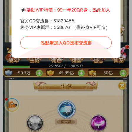
(活動)VIP特價：99一年200終身，點此加入
官方QQ交流群：61829455
終身VIP專屬群：5586761（僅終身VIP可進）
點擊加入QQ技術交流群