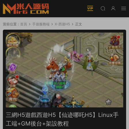
當前位置：
首頁
手遊服務端
X-西遊H5
正文
三網H5遊戲西遊H5【仙迹哪吒H5】Linux手
工端+GM後台+架設教程