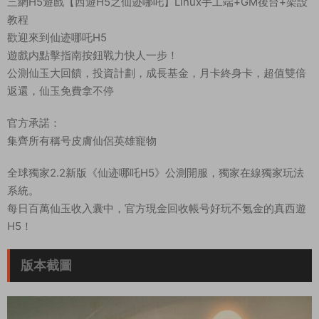
三網H5遊戲【西遊H5之仙迹哪吒】Linux手工端+GM後台+架設
教程
歡迎來到仙迹哪吒H5
遊戲内點擊指南按鈕戰力快人一步！
公測仙玉大回饋，投資計劃，成長基金，月卡終身卡，超值雙倍
返還，仙玉免費拿不停
官方承諾：
集齊所有稱号皮膚仙侶英雄寵物
全球獨家2.2新版《仙迹哪吒H5》公測開服，獨家在線獨家玩法
系統。
每日百萬仙玉收入囊中，官方現金回收帳号好玩不氪金的真西遊
H5！
版本截圖