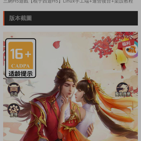
三網H5遊戲【棍子西遊H5】Linux手工端+運營後台+架設教程
版本截圖