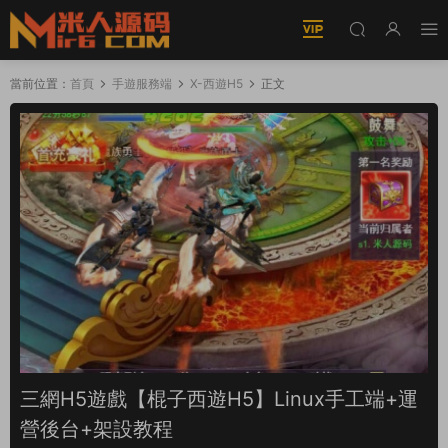
當前位置：
首頁
手遊服務端
X-西遊H5
正文
三網H5遊戲【棍子西遊H5】Linux手工端+運
營後台+架設教程