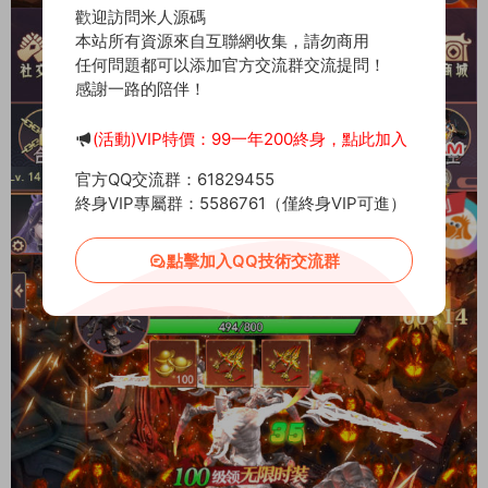
歡迎訪問米人源碼
本站所有資源來自互聯網收集，請勿商用
任何問題都可以添加官方交流群交流提問！
感謝一路的陪伴！
(活動)VIP特價：99一年200終身，點此加入
官方QQ交流群：61829455
終身VIP專屬群：5586761（僅終身VIP可進）
點擊加入QQ技術交流群