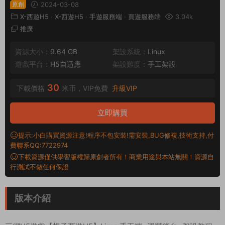
原創
2024-03-08
X-西遊H5
·
X-西遊H5
·
手遊服務端
·
頁遊服務端
3.04k
推廣
資源大小：
9.64 GB
架設系統：
Linux
遊戲平台：
H5自适應
架設難度：
手工架設
30
下載價格
米币，VIP免費
升級VIP
立即購買
提示:小白購買資源注意!程序不包安裝!需安裝,BUG修複,技術支持,付
費聯系QQ:7722974
下載資源僅供學習版權歸原創者所有！商業用途與本站無關！資源自
行測試不做任何保證
版本介紹