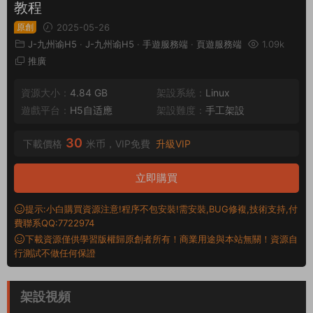
教程
原創
2025-05-26
J-九州谕H5
·
J-九州谕H5
·
手遊服務端
·
頁遊服務端
1.09k
推廣
資源大小：
4.84 GB
架設系統：
Linux
遊戲平台：
H5自适應
架設難度：
手工架設
30
下載價格
米币，VIP免費
升級VIP
立即購買
提示:小白購買資源注意!程序不包安裝!需安裝,BUG修複,技術支持,付
費聯系QQ:7722974
下載資源僅供學習版權歸原創者所有！商業用途與本站無關！資源自
行測試不做任何保證
架設視頻