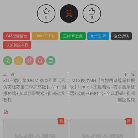
賞
0
0
GM授權後台
Linux手工端
三網H5遊戲
九州谕H5
全套源碼
視頻架設教程
上一篇
下一篇
XO三端引擎(GOM)傳奇互通【高
MT3換皮MH【白嫖西遊尊享挂機
仿美杜莎第二季完整版】Win一鍵
版】Linux手工服務端+安卓蘋果雙
服務端+安卓蘋果雙端+視頻架設
端+攻略+GM後台+全套源碼+視頻
教程
架設教程
同類源碼
薦
薦