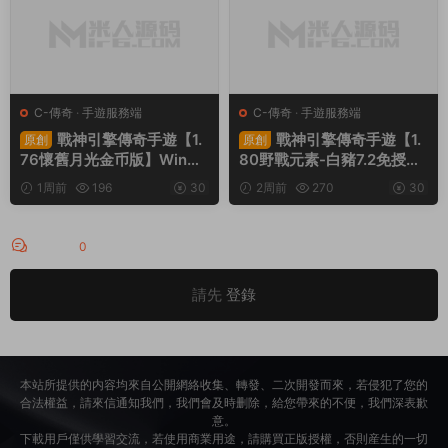
C-傳奇
·
手遊服務端
C-傳奇
·
手遊服務端
戰神引擎傳奇手遊【1.
戰神引擎傳奇手遊【1.
原創
原創
76懷舊月光金币版】Win一
80野戰元素-白豬7.2免授
鍵服務端+安卓蘋果雙端+G
權】Win一鍵服務端+安卓+
1周前
196
30
2周前
270
30
M授權物品後台+視頻架設教
GM授權物品後台+視頻架設
程
教程
評論
0
請先
登錄
本站所提供的内容均來自公開網絡收集、轉發、二次開發而來，若侵犯了您的
合法權益，請來信通知我們，我們會及時删除，給您帶來的不便，我們深表歉
意。
下載用戶僅供學習交流，若使用商業用途，請購買正版授權，否則産生的一切