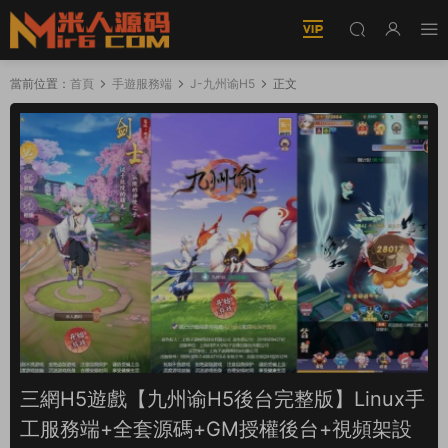
當前位置：
首頁
手遊服務端
J-九州谕H5
正文
三網H5遊戲【九州谕H5後台完整版】Linux手
工服務端+全套源碼+GM授權後台+視頻架設