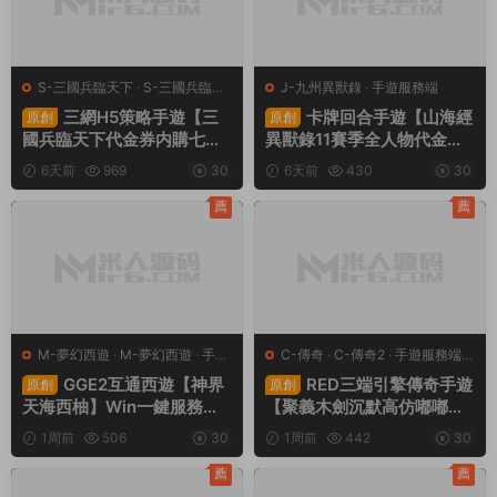
S-三國兵臨天下
·
S-三國兵臨天
J-九州異獸錄
·
手遊服務端
下
·
手遊服務端
·
頁遊服務端
三網H5策略手遊【三
卡牌回合手遊【山海經
原創
原創
國兵臨天下代金券内購七合
異獸錄11賽季全人物代金券
修複版】Linux手工服務端
内購版】Win一鍵服務端+授
6天前
969
30
6天前
430
30
+管理後台+GM授權後台
權GM後台+管理後台+熱更
+簡易安卓客戶端+視頻架設
修改工具+安卓+視頻架設教
薦
薦
教程
程
M-夢幻西遊
·
M-夢幻西遊
·
手遊
C-傳奇
·
C-傳奇2
·
手遊服務端
·
服務端
·
端遊服務端
端遊服務端
GGE2互通西遊【神界
RED三端引擎傳奇手遊
原創
原創
天海西柚】Win一鍵服務端
【聚義木劍沉默高仿嘟嘟沉
+安卓蘋果PC三端+内置GM
默】Win一鍵服務端+安卓蘋
1周前
506
30
1周前
442
30
工具+全套源碼+視頻架設教
果PC三端+視頻架設教程
程
薦
薦