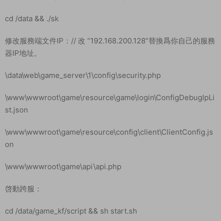
cd /data && ./sk
修改服務端文件IP：// 改 “192.168.200.128”替換爲你自己的服務
器IP地址。
\data\web\game_server\1\config\security.php
\www\wwwroot\game\resource\game\login\ConfigDebugIpLi
st.json
\www\wwwroot\game\resource\config\client\ClientConfig.js
on
\www\wwwroot\game\api\api.php
啓動跨服：
cd /data/game_kf/script && sh start.sh