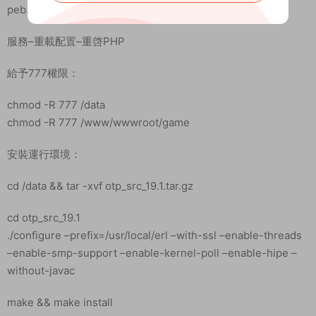
peb.so
服務–重載配置–重啓PHP
給予777權限：
chmod -R 777 /data
chmod -R 777 /www/wwwroot/game
安裝運行環境：
cd /data && tar -xvf otp_src_19.1.tar.gz
cd otp_src_19.1
./configure –prefix=/usr/local/erl –with-ssl –enable-threads
–enable-smp-support –enable-kernel-poll –enable-hipe –
without-javac
make && make install