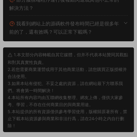
解決方法？
我看到網站上的源碼軟件發布時間已經是很多年
前的了，還有效嗎？可以正常下載嗎？
1.本文部分内容轉載自其它媒體，但并不代表本站贊同其觀點
和對其真實性負責。
2.若您需要商業運營或用于其他商業活動，請您購買正版授權并
合法使用。
3.如果本站有侵犯、不妥之處的資源，請在網站最下方聯系我
們。将會第一時間解決！
4.本站所有内容均由互聯網收集整理、網友上傳，僅供大家參
考、學習，不存在任何商業目的與商業用途。
5.本站提供的所有資源僅供參考學習使用，版權歸原著所有，禁
止下載本站資源參與商業和非法行爲，請在24小時之内自行删
除！