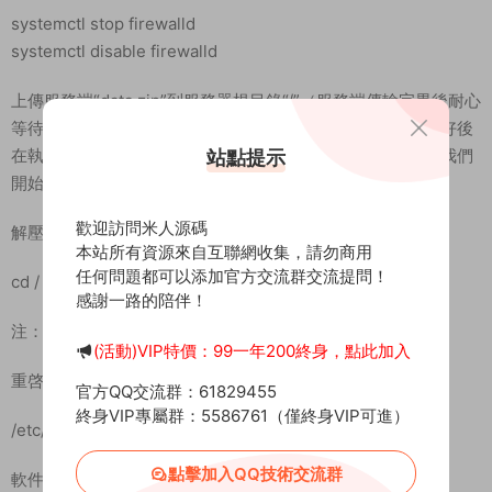
systemctl stop firewalld
systemctl disable firewalld
上傳服務端“data.zip”到服務器根目錄“/”（服務端傳輸完畢後耐心
等待軟件都安裝完畢并且把兩個PHP的擴展和禁用函數設置好後
在執行剩餘的解壓服務端等操作）PHP的設置都配置好了，我們
站點提示
開始解壓服務端。
歡迎訪問米人源碼
解壓服務端：
本站所有資源來自互聯網收集，請勿商用
任何問題都可以添加官方交流群交流提問！
cd / && unzip data.zip
感謝一路的陪伴！
注：解壓服務端之前要确保Nginx環境已經安裝成功！
(活動)VIP特價：99一年200終身，點此加入
重啓Nginx：
官方QQ交流群：61829455
終身VIP專屬群：5586761（僅終身VIP可進）
/etc/init.d/nginx restart
點擊加入QQ技術交流群
軟件商店–PHP5.3–配置文件最後一行添加：extension =