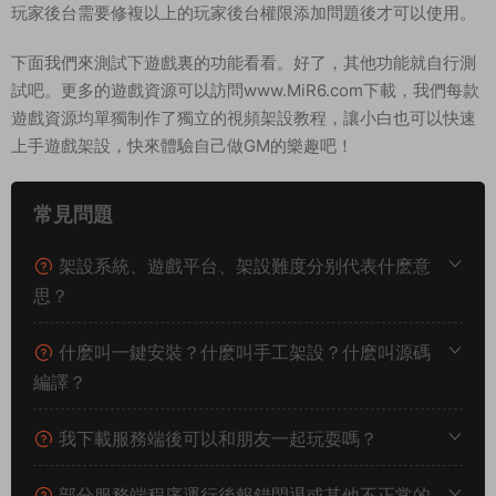
玩家後台需要修複以上的玩家後台權限添加問題後才可以使用。
下面我們來測試下遊戲裏的功能看看。好了，其他功能就自行測
試吧。更多的遊戲資源可以訪問www.MiR6.com下載，我們每款
遊戲資源均單獨制作了獨立的視頻架設教程，讓小白也可以快速
上手遊戲架設，快來體驗自己做GM的樂趣吧！
常見問題
架設系統、遊戲平台、架設難度分别代表什麽意
思？
什麽叫一鍵安裝？什麽叫手工架設？什麽叫源碼
編譯？
我下載服務端後可以和朋友一起玩耍嗎？
部分服務端程序運行後報錯閃退或其他不正常的