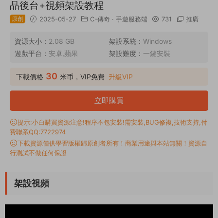
品後台+視頻架設教程
原創
2025-05-27
C-傳奇
·
手遊服務端
731
推廣
資源大小：
2.08 GB
架設系統：
Windows
遊戲平台：
安卓,蘋果
架設難度：
一鍵安裝
30
下載價格
米币，VIP免費
升級VIP
立即購買
提示:小白購買資源注意!程序不包安裝!需安裝,BUG修複,技術支持,付
費聯系QQ:7722974
下載資源僅供學習版權歸原創者所有！商業用途與本站無關！資源自
行測試不做任何保證
架設視頻