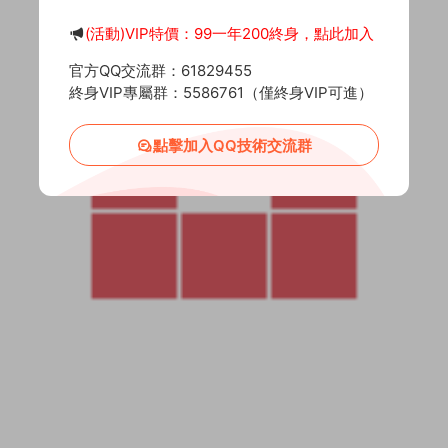
(活動)VIP特價：99一年200終身，點此加入
官方QQ交流群：61829455
終身VIP專屬群：5586761（僅終身VIP可進）
點擊加入QQ技術交流群