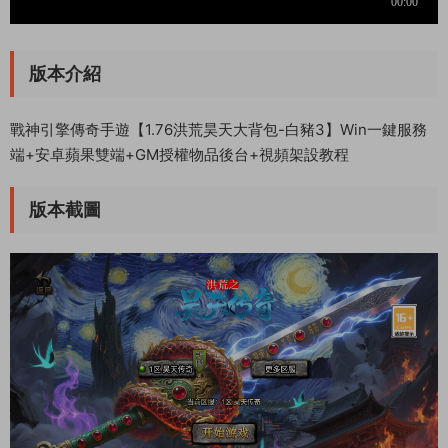
版本介紹
戰神引擎傳奇手遊【1.76洪荒昊天大背包-白豬3】Win一鍵服務
端+安卓蘋果雙端+GM授權物品後台+視頻架設教程
版本截圖