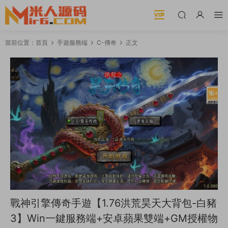
當前位置：
首頁
手遊服務端
C-傳奇
正文
戰神引擎傳奇手遊【1.76洪荒昊天大背包-白豬
3】Win一鍵服務端+安卓蘋果雙端+GM授權物