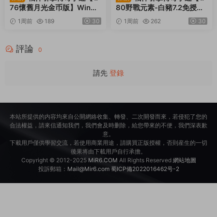
76懷舊月光金币版】Win一
80野戰元素-白豬7.2免授
鍵服務端+安卓蘋果雙端+G
權】Win一鍵服務端+安卓+
1周前
189
30
1周前
262
30
M授權物品後台+視頻架設教
GM授權物品後台+視頻架設
程
教程
評論
0
請先
登錄
本站所提供的内容均來自公開網絡收集、轉發、二次開發而來，若侵犯了您的
合法權益，請來信通知我們，我們會及時删除，給您帶來的不便，我們深表歉
意。
下載用戶僅供學習交流，若使用商業用途，請購買正版授權，否則産生的一切
後果将由下載用戶自行承擔。
Copyright © 2012-2025
MiR6.COM
All Rights Reserved
網站地圖
投訴郵箱：
Mail@Mir6.com
蜀ICP備2022016462号-2