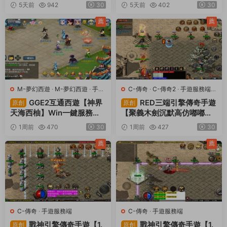
修複版】Linux手工服務端
内購版】Win一鍵服務端+授
5天前
942
30
5天前
402
30
+管理後台+GM授權後台
權GM後台+管理後台+熱更
+簡易安卓客戶端+視頻架設
修改工具+安卓+視頻架設教
薦
薦
教程
程
M-夢幻西遊
·
M-夢幻西遊
·
手遊
C-傳奇
·
C-傳奇2
·
手遊服務端
·
服務端
·
端遊服務端
端遊服務端
GGE2互通西遊【神界
RED三端引擎傳奇手遊
原創
原創
天海西柚】Win一鍵服務端
【聚義木劍沉默高仿嘟嘟沉
+安卓蘋果PC三端+内置GM
默】Win一鍵服務端+安卓蘋
1周前
470
30
1周前
427
30
工具+全套源碼+視頻架設教
果PC三端+視頻架設教程
程
薦
薦
C-傳奇
·
手遊服務端
C-傳奇
·
手遊服務端
戰神引擎傳奇手遊【1.
戰神引擎傳奇手遊【1.
原創
原創