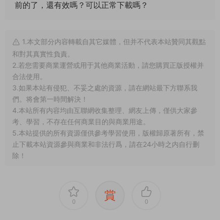
前的了，還有效嗎？可以正常下載嗎？
1.本文部分内容轉載自其它媒體，但并不代表本站贊同其觀點
和對其真實性負責。
2.若您需要商業運營或用于其他商業活動，請您購買正版授權并
合法使用。
3.如果本站有侵犯、不妥之處的資源，請在網站最下方聯系我
們。将會第一時間解決！
4.本站所有内容均由互聯網收集整理、網友上傳，僅供大家參
考、學習，不存在任何商業目的與商業用途。
5.本站提供的所有資源僅供參考學習使用，版權歸原著所有，禁
止下載本站資源參與商業和非法行爲，請在24小時之内自行删
除！
賞
0
0