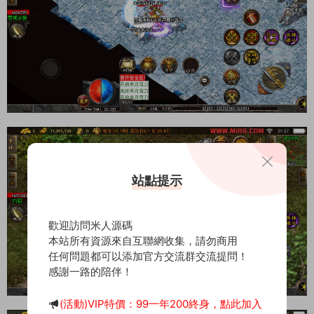
站點提示
歡迎訪問米人源碼
本站所有資源來自互聯網收集，請勿商用
任何問題都可以添加官方交流群交流提問！
感謝一路的陪伴！
(活動)VIP特價：99一年200終身，點此加入