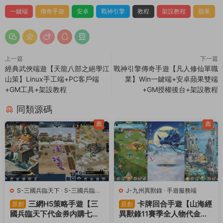
一鍵端
傳奇手遊
安卓
戰神引擎
教程
架設教程
蘋果
上一篇
下一篇
經典武俠端遊【天龍八部之絕學江
戰神引擎傳奇手遊【凡人修仙單職
山策】Linux手工端+PC客戶端
業】Win一鍵端+安卓蘋果雙端
+GM工具+架設教程
+GM授權後台+架設教程
同類源碼
薦
薦
S-三國兵臨天下
·
S-三國兵臨天
J-九州異獸錄
·
手遊服務端
下
·
手遊服務端
·
頁遊服務端
三網H5策略手遊【三
卡牌回合手遊【山海經
原創
原創
國兵臨天下代金券内購七合
異獸錄11賽季全人物代金券