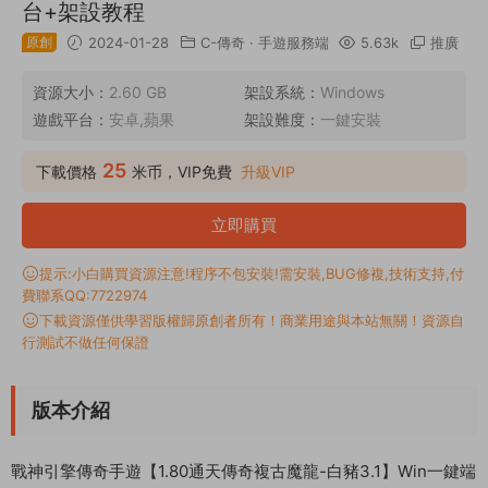
台+架設教程
原創
2024-01-28
C-傳奇
·
手遊服務端
5.63k
推廣
資源大小：
2.60 GB
架設系統：
Windows
遊戲平台：
安卓,蘋果
架設難度：
一鍵安裝
25
下載價格
米币，VIP免費
升級VIP
立即購買
提示:小白購買資源注意!程序不包安裝!需安裝,BUG修複,技術支持,付
費聯系QQ:7722974
下載資源僅供學習版權歸原創者所有！商業用途與本站無關！資源自
行測試不做任何保證
版本介紹
戰神引擎傳奇手遊【1.80通天傳奇複古魔龍-白豬3.1】Win一鍵端