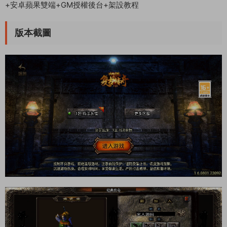
+安卓蘋果雙端+GM授權後台+架設教程
版本截圖