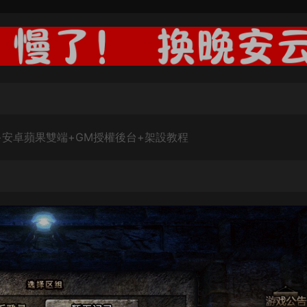
+安卓蘋果雙端+GM授權後台+架設教程