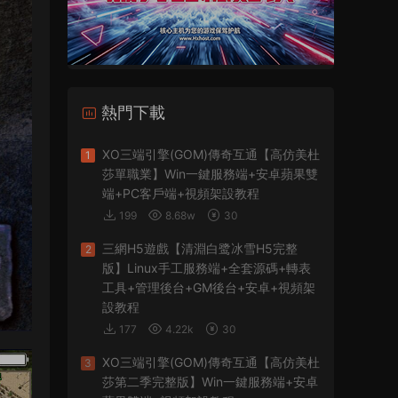
熱門下載
XO三端引擎(GOM)傳奇互通【高仿美杜
1
莎單職業】Win一鍵服務端+安卓蘋果雙
端+PC客戶端+視頻架設教程
199
8.68w
30
三網H5遊戲【清淵白鹭冰雪H5完整
2
版】Linux手工服務端+全套源碼+轉表
工具+管理後台+GM後台+安卓+視頻架
設教程
177
4.22k
30
XO三端引擎(GOM)傳奇互通【高仿美杜
3
莎第二季完整版】Win一鍵服務端+安卓