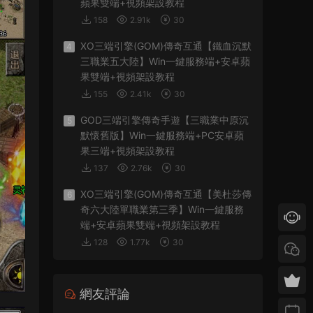
蘋果雙端+視頻架設教程
158
2.91k
30
XO三端引擎(GOM)傳奇互通【鐵血沉默
4
三職業五大陸】Win一鍵服務端+安卓蘋
果雙端+視頻架設教程
155
2.41k
30
GOD三端引擎傳奇手遊【三職業中原沉
5
默懷舊版】Win一鍵服務端+PC安卓蘋
果三端+視頻架設教程
137
2.76k
30
XO三端引擎(GOM)傳奇互通【美杜莎傳
6
奇六大陸單職業第三季】Win一鍵服務
端+安卓蘋果雙端+視頻架設教程
128
1.77k
30
網友評論