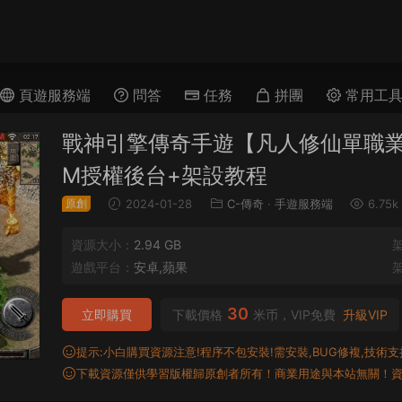
頁遊服務端
問答
任務
拼團
常用工
戰神引擎傳奇手遊【凡人修仙單職業
M授權後台+架設教程
原創
2024-01-28
C-傳奇
·
手遊服務端
6.75k
資源大小：
2.94 GB
遊戲平台：
安卓,蘋果
30
立即購買
下載價格
米币，VIP免費
升級VIP
提示:小白購買資源注意!程序不包安裝!需安裝,BUG修複,技術支持,
下載資源僅供學習版權歸原創者所有！商業用途與本站無關！