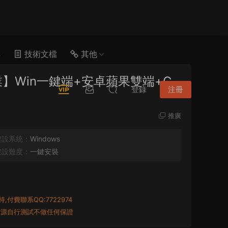
具
技術文檔
其他
】Win一鍵端+安卓蘋果雙端+G
登錄
注冊
推廣
架設系統：
Windows
架設難度：
一鍵安裝
付費聯系QQ:7722974
資源自行測試不做任何保證