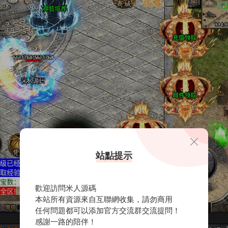
站點提示
歡迎訪問米人源碼
本站所有資源來自互聯網收集，請勿商用
任何問題都可以添加官方交流群交流提問！
感謝一路的陪伴！