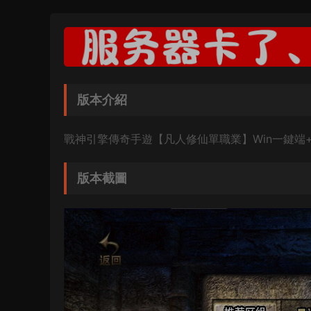
版本介紹
戰神引擎傳奇手遊【凡人修仙單職業】Win一鍵端
版本截圖