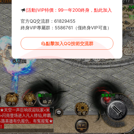
(活動)VIP特價：99一年200終身，點此加入
官方QQ交流群：61829455
終身VIP專屬群：5586761（僅終身VIP可進）
點擊加入QQ技術交流群