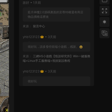
故好 • 1天前
藍月神魔2.0源碼裏面的至尊特權還有商店
物品價格這麽改
來源：
留言中心
yhb123123
• 3天前
很好玩，請多發些前端小遊戲，感謝。
來源：
三網H5小遊戲【怪談研究所】Win一鍵服務
端+Linux手工服務端+視頻架設教程
yhb123123
• 3天前
很好玩
來源：
GGE2互通西遊【神界天海西柚】Win一鍵
服務端+安卓蘋果PC三端+内置GM工具+全套源碼
+視頻架設教程
yhb123123
• 6天前