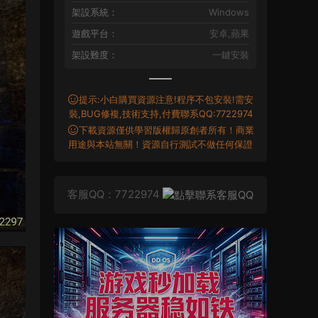
架設系統：
Windows
遊戲平台：
安卓,蘋果
架設難度：
一鍵安裝
提示:小白購買資源注意!程序不包安裝!需安
裝,BUG修複,技術支持,付費聯系QQ:7722974
下載資源僅供學習版權歸原創者所有！商業
用途與本站無關！資源自行測試不做任何保證
客服QQ：7722974