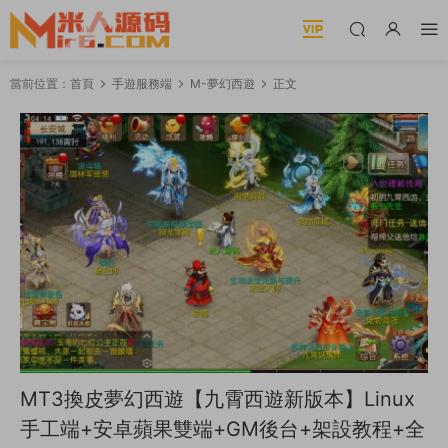
當前位置：
首頁
手遊服務端
M-夢幻西遊
正文
MT3換皮夢幻西遊【九霄西遊新版本】Linux
手工端+安卓蘋果雙端+GM後台+架設教程+全