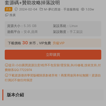
套源碼+贊助攻略掉落說明
原創
2024-02-04
M-夢幻西遊
·
手遊服務端
1.03w
推廣
資源大小：
5.35 GB
架設系統：
Linux
遊戲平台：
安卓,蘋果
架設難度：
手工架設
30
下載價格
米币，VIP免費
升級VIP
立即購買
提示:小白購買資源注意!程序不包安裝!需安裝,BUG修複,技術支持,付
費聯系QQ:7722974
下載資源僅供學習版權歸原創者所有！商業用途與本站無關！資源自
行測試不做任何保證
版本介紹