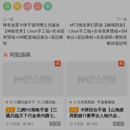
上一篇
下一篇
稀有放置卡牌手遊閃爍之光爆改
MT3換皮夢幻西遊【幽魂西遊】
【神曲世界】Linux手工端+安卓蘋
Linux手工端+安卓蘋果雙端+GM
果雙端+GM配套物品後台+架設教
後台+架設教程+全套源碼+贊助攻
程
略掉落說明
同類源碼
薦
薦
S-三國兵臨天下
·
S-三國兵臨天
J-九州異獸錄
·
手遊服務端
下
·
手遊服務端
·
頁遊服務端
三網H5策略手遊【三
卡牌回合手遊【山海經
原創
原創
國兵臨天下代金券内購七合
異獸錄11賽季全人物代金券
修複版】Linux手工服務端
内購版】Win一鍵服務端+授
4天前
901
30
4天前
356
30
+管理後台+GM授權後台
權GM後台+管理後台+熱更