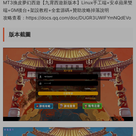
MT3換皮夢幻西遊【九霄西遊新版本】Linux手工端+安卓蘋果雙
端+GM後台+架設教程+全套源碼+贊助攻略掉落說明
攻略查看：https://docs.qq.com/doc/DUGR3UWlFYmNQdEVo
版本截圖