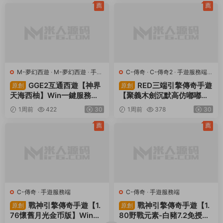
+簡易安卓客戶端+視頻架設
修改工具+安卓+視頻架設教
薦
薦
教程
程
M-夢幻西遊
·
M-夢幻西遊
·
手遊
C-傳奇
·
C-傳奇2
·
手遊服務端
·
服務端
·
端遊服務端
端遊服務端
GGE2互通西遊【神界
RED三端引擎傳奇手遊
原創
原創
天海西柚】Win一鍵服務端
【聚義木劍沉默高仿嘟嘟沉
+安卓蘋果PC三端+内置GM
默】Win一鍵服務端+安卓蘋
1周前
422
30
1周前
378
30
工具+全套源碼+視頻架設教
果PC三端+視頻架設教程
程
薦
薦
C-傳奇
·
手遊服務端
C-傳奇
·
手遊服務端
戰神引擎傳奇手遊【1.
戰神引擎傳奇手遊【1.
原創
原創
76懷舊月光金币版】Win一
80野戰元素-白豬7.2免授