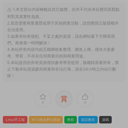
1.本文部分内容轉載自其它媒體，但并不代表本站贊同其觀點
和對其真實性負責。
2.若您需要商業運營或用于其他商業活動，請您購買正版授權并
合法使用。
3.如果本站有侵犯、不妥之處的資源，請在網站最下方聯系我
們。将會第一時間解決！
4.本站所有内容均由互聯網收集整理、網友上傳，僅供大家參
考、學習，不存在任何商業目的與商業用途。
5.本站提供的所有資源僅供參考學習使用，版權歸原著所有，禁
止下載本站資源參與商業和非法行爲，請在24小時之内自行删
除！
賞
0
0
Linux手工端
MT3換皮夢幻西遊
教程
架設教程
源碼