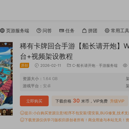
页游服务端
问答
任务
拼团
常用工
稀有卡牌回合手游【船长请开炮】Wi
台+视频架设教程
原创
2026-02-11
C-船长请开炮
·
手游服务端
资源大小：
1.64 GB
游戏平台：
安卓
30
立即购买
下载价格
米币，VIP免费
升级VIP
提示:小白购买资源注意!程序不包安装!需安装,BUG修复,技术支持,
下载资源仅供学习版权归原创者所有！商业用途与本站无关！