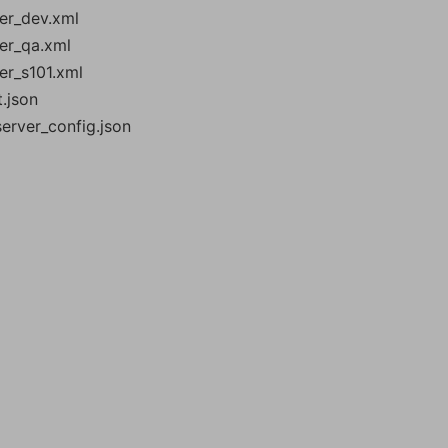
ver_dev.xml
ver_qa.xml
er_s101.xml
.json
rver_config.json