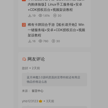
内购体验版】Linux手工服务端+安卓
+CDK授权后台+视频架设教程
19
1.61k
30
稀有卡牌回合手游【船长请开炮】Win
2
一键服务端+安卓+CDK授权后台+视频
架设教程
16
760
30
网友评论
故好 • 2天前
蓝月神魔2.0源码里面的至尊特权还有商店
物品价格这么改
来源：
留言中心
yhb123123
• 3天前