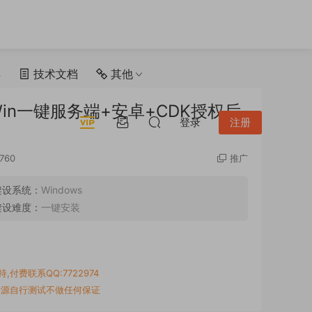
具
技术文档
其他
n一键服务端+安卓+CDK授权后
登录
注册
760
推广
架设系统：
Windows
架设难度：
一键安装
付费联系QQ:7722974
资源自行测试不做任何保证