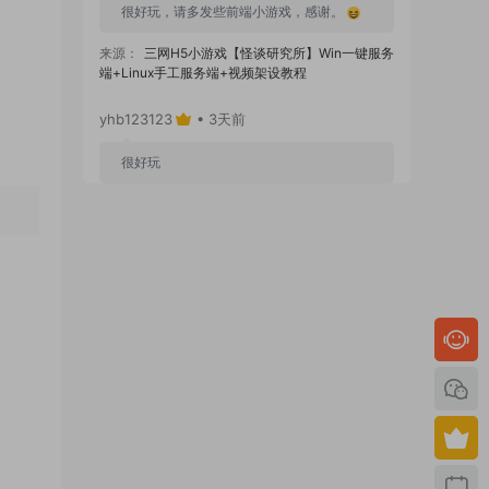
很好玩，请多发些前端小游戏，感谢。
来源：
三网H5小游戏【怪谈研究所】Win一键服务
端+Linux手工服务端+视频架设教程
yhb123123
• 3天前
很好玩
来源：
GGE2互通西游【神界天海西柚】Win一键
服务端+安卓苹果PC三端+内置GM工具+全套源码
+视频架设教程
yhb123123
• 7天前
感谢分享！！！！！！
来源：
三网H5小游戏【蘑菇战争冲突】Win一键服
务端+Linux手工服务端+视频架设教程
yhb123123
• 7天前
感谢分享，非常好玩。