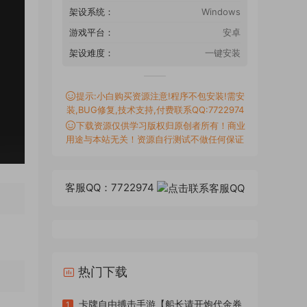
架设系统：
Windows
游戏平台：
安卓
架设难度：
一键安装
提示:小白购买资源注意!程序不包安装!需安
装,BUG修复,技术支持,付费联系QQ:7722974
下载资源仅供学习版权归原创者所有！商业
用途与本站无关！资源自行测试不做任何保证
客服QQ：7722974
热门下载
卡牌自由搏击手游【船长请开炮代金券
1