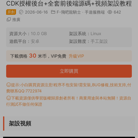
CDK授權後台+全套前後端源碼+視頻架設教程
原創
2026-06-16
F-飛吧龍騎士
·
手遊服務端
642
推廣
資源大小：
10.0 GB
架設系統：
Linux
遊戲平台：
安卓
架設難度：
手工架設
30
下載價格
米币，VIP免費
升級VIP
立即購買
提示:小白購買資源注意!程序不包安裝!需安裝,BUG修複,技術支持,付
費聯系QQ:7722974
下載資源僅供學習版權歸原創者所有！商業用途與本站無關！資源自
行測試不做任何保證
架設視頻