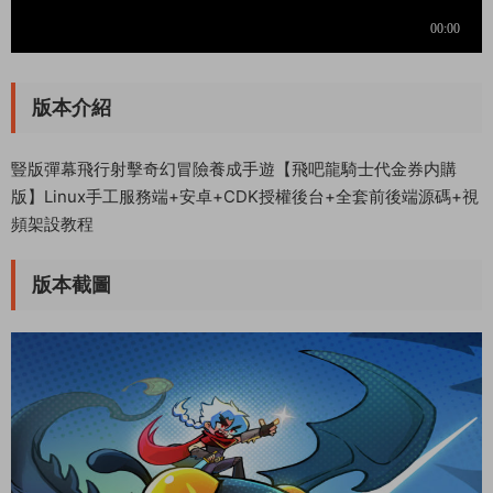
版本介紹
豎版彈幕飛行射擊奇幻冒險養成手遊【飛吧龍騎士代金券内購
版】Linux手工服務端+安卓+CDK授權後台+全套前後端源碼+視
頻架設教程
版本截圖