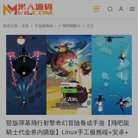
當前位置：
首頁
手遊服務端
F-飛吧龍騎士
正文
豎版彈幕飛行射擊奇幻冒險養成手遊【飛吧龍
騎士代金券内購版】Linux手工服務端+安卓+