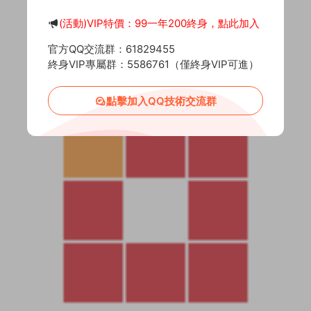
(活動)VIP特價：99一年200終身，點此加入
官方QQ交流群：61829455
終身VIP專屬群：5586761（僅終身VIP可進）
點擊加入QQ技術交流群