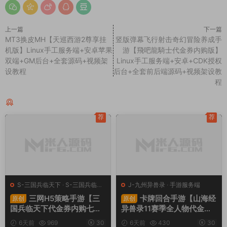
上一篇
下一篇
MT3换皮MH【天巡西游2尊享挂
竖版弹幕飞行射击奇幻冒险养成手
机版】Linux手工服务端+安卓苹果
游【飛吧龍騎士代金券内购版】
双端+GM后台+全套源码+视频架
Linux手工服务端+安卓+CDK授权
设教程
后台+全套前后端源码+视频架设教
程
同类源码
荐
荐
S-三国兵临天下
·
S-三国兵临天
J-九州异兽录
·
手游服务端
下
·
手游服务端
·
页游服务端
三网H5策略手游【三
卡牌回合手游【山海经
原创
原创
国兵临天下代金券内购七合
异兽录11赛季全人物代金券
修复版】Linux手工服务端
内购版】Win一键服务端+授
6天前
969
30
6天前
430
30