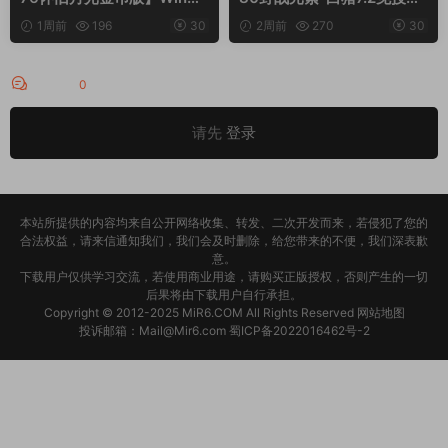
键服务端+安卓苹果双端+G
权】Win一键服务端+安卓+
1周前
196
30
2周前
270
30
M授权物品后台+视频架设教
GM授权物品后台+视频架设
程
教程
评论
0
请先
登录
本站所提供的内容均来自公开网络收集、转发、二次开发而来，若侵犯了您的
合法权益，请来信通知我们，我们会及时删除，给您带来的不便，我们深表歉
意。
下载用户仅供学习交流，若使用商业用途，请购买正版授权，否则产生的一切
后果将由下载用户自行承担。
Copyright © 2012-2025
MiR6.COM
All Rights Reserved
网站地图
投诉邮箱：
Mail@Mir6.com
蜀ICP备2022016462号-2