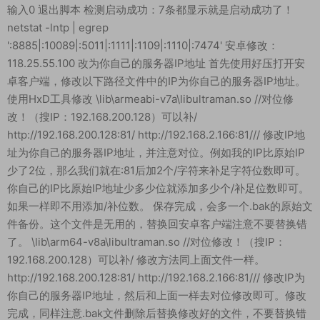
输入0 退出脚本 检测启动成功：7条都显示就是启动成功了！
netstat -lntp | egrep
':8885|:10089|:5011|:1111|:1109|:1110|:7474' 安卓修改：
118.25.55.100 改为你自己的服务器IP地址 首先使用好压打开安
卓客户端，修改以下路径文件中的IP为你自己的服务器IP地址。
使用HxD工具修改 \lib\armeabi-v7a\libultraman.so //对位修
改！（搜IP：192.168.200.128）可以补/
http://192.168.200.128:81/ http://192.168.2.166:81/// 修改IP地
址为你自己的服务器IP地址，并注意对位。例如我的IP比原始IP
少了2位，那么我们就在:81后加2个/字符来补足字符位数即可。
你自己的IP比原始IP地址少多少位就添加多少个/补足位数即可。
如果一样即不用添加/补位数。 保存完成，会多一个.bak的原始文
件备份。这个文件是无用的，替换回安卓客户端注意不要替换错
了。 \lib\arm64-v8a\libultraman.so //对位修改！（搜IP：
192.168.200.128）可以补/ 修改方法同上面文件一样。
http://192.168.200.128:81/ http://192.168.2.166:81/// 修改IP为
你自己的服务器IP地址，然后和上面一样去对位修改即可。修改
完成，同样注意.bak文件删除后替换修改好的文件，不要替换错