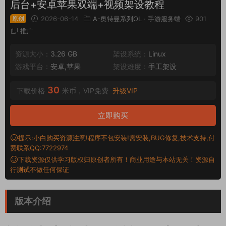
后台+安卓苹果双端+视频架设教程
原创
2026-06-14
A-奥特曼系列OL
·
手游服务端
901
推广
资源大小：
3.26 GB
架设系统：
Linux
游戏平台：
安卓,苹果
架设难度：
手工架设
30
下载价格
米币，VIP免费
升级VIP
立即购买
提示:小白购买资源注意!程序不包安装!需安装,BUG修复,技术支持,付
费联系QQ:7722974
下载资源仅供学习版权归原创者所有！商业用途与本站无关！资源自
行测试不做任何保证
版本介绍