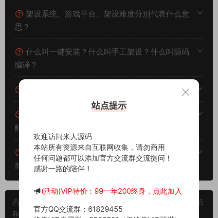
架设系统、游戏平台、架设难度分别代表什么意
思？
什么叫一键安装？什么叫手工架设？什么叫源码
编译？
我下载服务端后可以和朋友一起玩耍吗？
站点提示
部分服务端程序运行后报错闪退或其他不正常的
解决方法？
欢迎访问米人源码
本站所有资源来自互联网收集，请勿商用
我看到网站上的源码软件发布时间已经是很多年
任何问题都可以添加官方交流群交流提问！
前的了，还有效吗？可以正常下载吗？
感谢一路的陪伴！
(活动)VIP特价：99一年200终身，点此加入
1.本文部分内容转载自其它媒体，但并不代表本站赞同其观点
官方QQ交流群：61829455
和对其真实性负责。