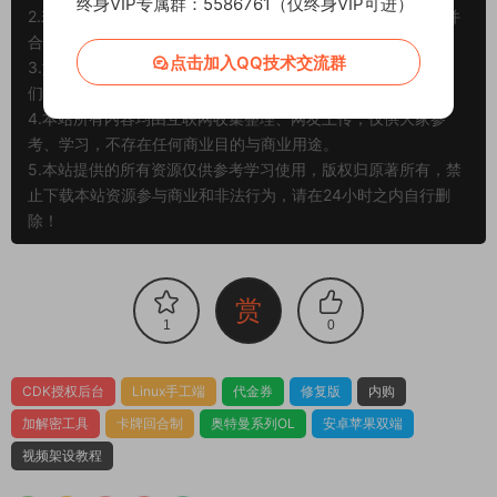
终身VIP专属群：5586761（仅终身VIP可进）
2.若您需要商业运营或用于其他商业活动，请您购买正版授权并
合法使用。
点击加入QQ技术交流群
3.如果本站有侵犯、不妥之处的资源，请在网站最下方联系我
们。将会第一时间解决！
4.本站所有内容均由互联网收集整理、网友上传，仅供大家参
考、学习，不存在任何商业目的与商业用途。
5.本站提供的所有资源仅供参考学习使用，版权归原著所有，禁
止下载本站资源参与商业和非法行为，请在24小时之内自行删
除！
赏
1
0
CDK授权后台
Linux手工端
代金券
修复版
内购
加解密工具
卡牌回合制
奥特曼系列OL
安卓苹果双端
视频架设教程