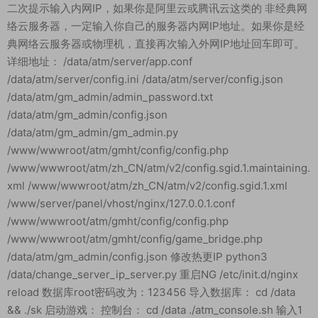
二次提示输入内网IP，如果你是阿里云或腾讯云这类的 非经典网
络云服务器，一定输入你自己的服务器内网IP地址。如果你是经
典网络云服务器或物理机，直接再次输入外网IP地址回车即可。
详细地址： /data/atm/server/app.conf
/data/atm/server/config.ini /data/atm/server/config.json
/data/atm/gm_admin/admin_password.txt
/data/atm/gm_admin/config.json
/data/atm/gm_admin/gm_admin.py
/www/wwwroot/atm/gmht/config/config.php
/www/wwwroot/atm/zh_CN/atm/v2/config.sgid.1.maintaining.
xml /www/wwwroot/atm/zh_CN/atm/v2/config.sgid.1.xml
/www/server/panel/vhost/nginx/127.0.0.1.conf
/www/wwwroot/atm/gmht/config/config.php
/www/wwwroot/atm/gmht/config/game_bridge.php
/data/atm/gm_admin/config.json 修改热更IP python3
/data/change_server_ip_server.py 重启NG /etc/init.d/nginx
reload 数据库root密码改为：123456 导入数据库： cd /data
&& ./sk 启动游戏： 控制台： cd /data ./atm_console.sh 输入1