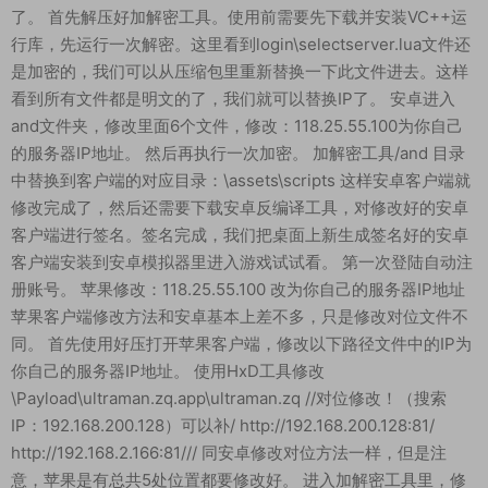
了。 首先解压好加解密工具。使用前需要先下载并安装VC++运
行库，先运行一次解密。这里看到login\selectserver.lua文件还
是加密的，我们可以从压缩包里重新替换一下此文件进去。这样
看到所有文件都是明文的了，我们就可以替换IP了。 安卓进入
and文件夹，修改里面6个文件，修改：118.25.55.100为你自己
的服务器IP地址。 然后再执行一次加密。 加解密工具/and 目录
中替换到客户端的对应目录：\assets\scripts 这样安卓客户端就
修改完成了，然后还需要下载安卓反编译工具，对修改好的安卓
客户端进行签名。签名完成，我们把桌面上新生成签名好的安卓
客户端安装到安卓模拟器里进入游戏试试看。 第一次登陆自动注
册账号。 苹果修改：118.25.55.100 改为你自己的服务器IP地址
苹果客户端修改方法和安卓基本上差不多，只是修改对位文件不
同。 首先使用好压打开苹果客户端，修改以下路径文件中的IP为
你自己的服务器IP地址。 使用HxD工具修改
\Payload\ultraman.zq.app\ultraman.zq //对位修改！（搜索
IP：192.168.200.128）可以补/ http://192.168.200.128:81/
http://192.168.2.166:81/// 同安卓修改对位方法一样，但是注
意，苹果是有总共5处位置都要修改好。 进入加解密工具里，修