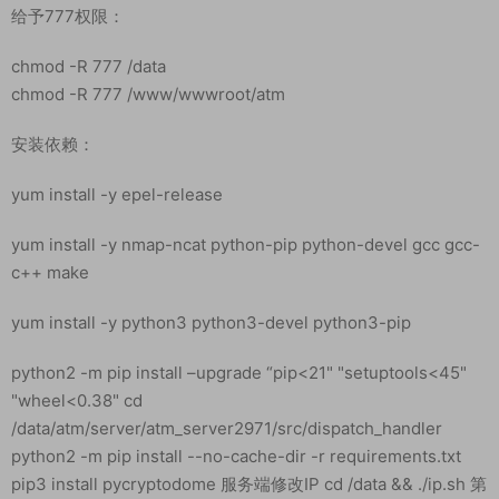
给予777权限：
chmod -R 777 /data
chmod -R 777 /www/wwwroot/atm
安装依赖：
yum install -y epel-release
yum install -y nmap-ncat python-pip python-devel gcc gcc-
c++ make
yum install -y python3 python3-devel python3-pip
python2 -m pip install –upgrade “pip<21" "setuptools<45"
"wheel<0.38" cd
/data/atm/server/atm_server2971/src/dispatch_handler
python2 -m pip install --no-cache-dir -r requirements.txt
pip3 install pycryptodome 服务端修改IP cd /data && ./ip.sh 第