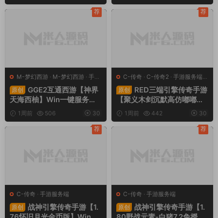
+管理后台+GM授权后台
权GM后台+管理后台+热更
+简易安卓客户端+视频架设
修改工具+安卓+视频架设教
荐
荐
教程
程
M-梦幻西游
·
M-梦幻西游
·
手游
C-传奇
·
C-传奇2
·
手游服务端
·
服务端
·
端游服务端
端游服务端
GGE2互通西游【神界
RED三端引擎传奇手游
原创
原创
天海西柚】Win一键服务端
【聚义木剑沉默高仿嘟嘟沉
+安卓苹果PC三端+内置GM
默】Win一键服务端+安卓苹
1周前
506
30
1周前
442
30
工具+全套源码+视频架设教
果PC三端+视频架设教程
程
荐
荐
C-传奇
·
手游服务端
C-传奇
·
手游服务端
战神引擎传奇手游【1.
战神引擎传奇手游【1.
原创
原创
76怀旧月光金币版】Win一
80野战元素-白猪7.2免授