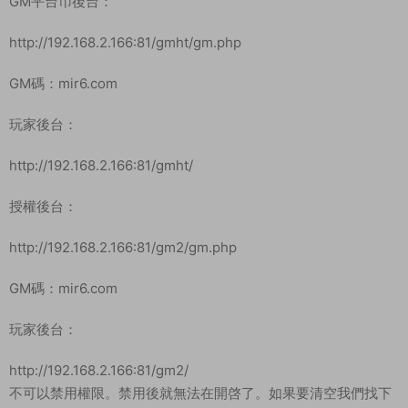
/data/db/kf.sql
/data/db/h5.sql
導入數據庫
cd /data/db
./sk.sh
搭建網站
新建一個網站-你的ip:端口 或域名:端口
有端口就添加端口這裏的端口81
網站目錄設置/www/wwwroot/game
修改服務端IP 替換：192.168.200.129 修改爲你的IP
www/wwwroot/game/pass4/js/jssdk/h5sdk.js