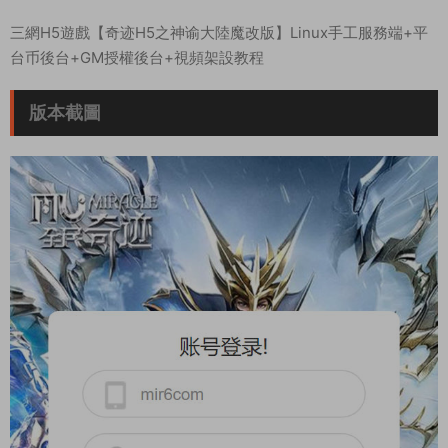
三網H5遊戲【奇迹H5之神谕大陸魔改版】Linux手工服務端+平
台币後台+GM授權後台+視頻架設教程
版本截圖