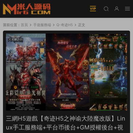
當前位置：
首頁
手遊服務端
Q-奇迹H5
正文
三網H5遊戲【奇迹H5之神谕大陸魔改版】Lin
ux手工服務端+平台币後台+GM授權後台+視