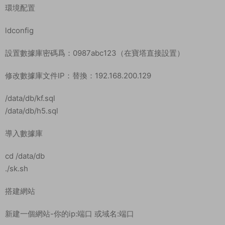
教程介紹
奇迹H5 《奇迹H5之神谕大陸魔改版》 Linux 搭建教程
測試系統：centos7.6 64位
測試IP：192.168.2.166 （外網架設和局網架設方法一樣）
首先下載Linux管理工具，并且連接到自己的服務器。
安裝寶塔直接運行命令即可。