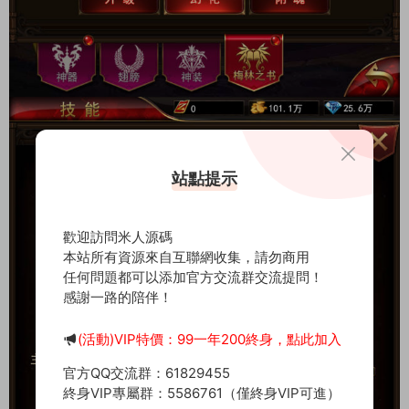
站點提示
歡迎訪問米人源碼
本站所有資源來自互聯網收集，請勿商用
任何問題都可以添加官方交流群交流提問！
感謝一路的陪伴！
(活動)VIP特價：99一年200終身，點此加入
官方QQ交流群：61829455
終身VIP專屬群：5586761（僅終身VIP可進）