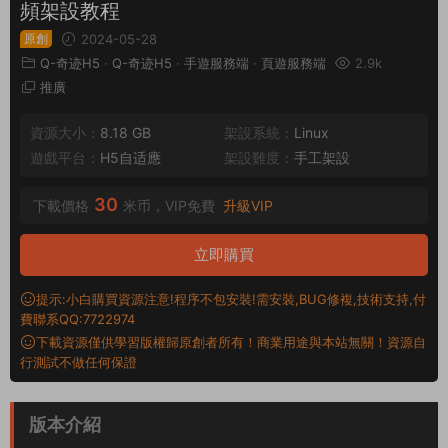
頻架設教程
原創
2024-05-28
Q-奇迹H5
·
Q-奇迹H5
·
手遊服務端
·
頁遊服務端
2.9k
推廣
資源大小：
8.18 GB
架設系統：
Linux
遊戲平台：
H5自适應
架設難度：
手工架設
30
下載價格
米币，VIP免費
升級VIP
立即購買
提示:小白購買資源注意!程序不包安裝!需安裝,BUG修複,技術支持,付
費聯系QQ:7722974
下載資源僅供學習版權歸原創者所有！商業用途與本站無關！資源自
行測試不做任何保證
版本介紹