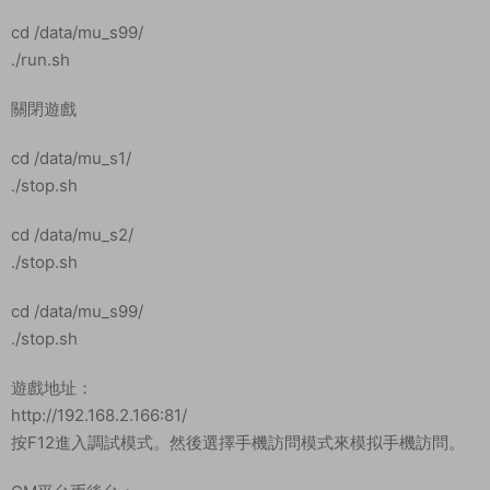
上傳qj.tar.gz到服務器根目錄(根目錄不是root目錄！！使用
WinSCP或其他工具上傳數據，也可以直接寶塔傳！！)
解壓qj.tar.gz 解壓前确保軟件都已安裝完畢。
cd /
tar zxvf qj.tar.gz
給予 777權限
chmod -R 777 /data/
chmod -R 777 /www/wwwroot/game
環境配置
ldconfig
設置數據庫密碼爲：0987abc123（在寶塔直接設置）
修改數據庫文件IP：替換：192.168.200.129