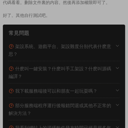
www/wwwroot/game/api/game.php
www/wwwroot/game/ver/209/entry.min.js
啓動遊戲
cd /data/mu_s1/
./run.sh
cd /data/mu_s2/
./run.sh
cd /data/mu_s99/
./run.sh
關閉遊戲
cd /data/mu_s1/