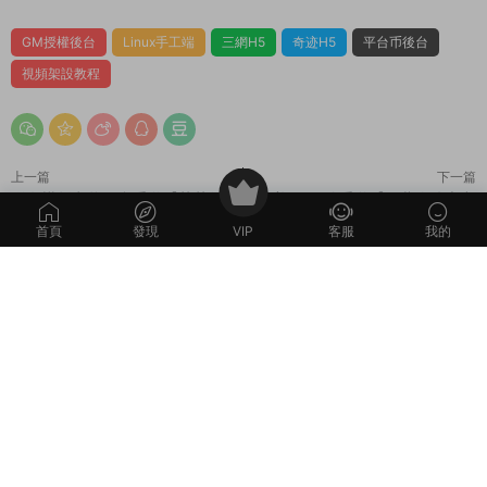
http://192.168.2.166:81/gmht/
授權後台：
http://192.168.2.166:81/gm2/gm.php
GM碼：mir6.com
玩家後台：
首頁
發現
VIP
客服
我的
http://192.168.2.166:81/gm2/
不可以禁用權限。禁用後就無法在開啓了。如果要清空我們找下
代碼看看。删除文件裏的内容。然後再添加權限即可了。
好了。其他自行測試吧。
常見問題