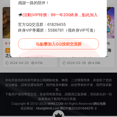
感謝一路的陪伴！
薦
(活動)VIP特價：99一年200終身，點此加入
官方QQ交流群：61829455
終身VIP專屬群：5586761（僅終身VIP可進）
H-航海王強者之路
·
手遊服務端
H-航海王強者之路
·
手遊服務端
點擊加入QQ技術交流群
卡牌回合手遊【海賊王
典藏卡牌回合手遊【海
原創
原創
之強者之路無限制版】Win
賊王之強者之路】Win一鍵
一鍵服務端+多區跨服+管理
服務端+安卓蘋果雙端+運營
2024-04-23
6.15k
2024-03-29
4.59k
後台+CDK授權後台+安卓蘋
後台+視頻架設教程
30
10
果雙端+視頻架設教程
本站所提供的内容均來自公開網絡收集、轉發、二次開發而來，若侵犯了您的
合法權益，請來信通知我們，我們會及時删除，給您帶來的不便，我們深表歉
意。
下載用戶僅供學習交流，若使用商業用途，請購買正版授權，否則産生的一切
後果将由下載用戶自行承擔。
Copyright © 2012-2025
MiR6.COM
All Rights Reserved
網站地圖
投訴郵箱：
Mail@Mir6.com
蜀ICP備2022016462号-2