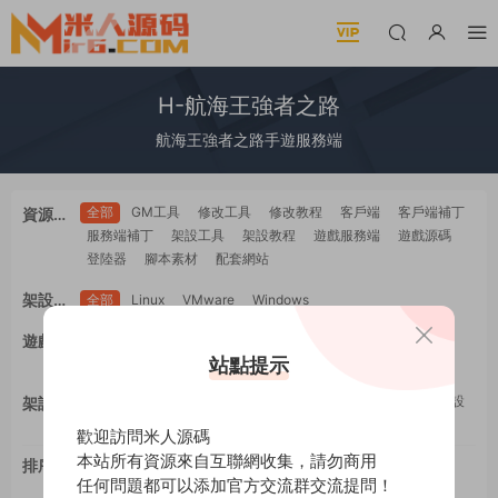
H-航海王強者之路
航海王強者之路手遊服務端
全部
GM工具
修改工具
修改教程
客戶端
客戶端補丁
資源類
服務端補丁
架設工具
架設教程
遊戲服務端
遊戲源碼
型
登陸器
腳本素材
配套網站
架設系
全部
Linux
VMware
Windows
統
全部
PC電腦
安卓Android
蘋果IOS
H5自适應
遊戲平
WEB網頁
多端互通
站點提示
工具類
教程類
台
全部
GM工具
一鍵安裝
修改工具
修改教程
手工架設
架設難
架設工具
源碼編譯
度
歡迎訪問米人源碼
本站所有資源來自互聯網收集，請勿商用
排序
最新
更新
推薦
下載
浏覽
點贊
任何問題都可以添加官方交流群交流提問！
評論
随機