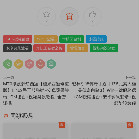
賞
0
0
CDK授權後台
Win一鍵端
卡牌回合制
多區跨服
安卓蘋果雙端
海賊王強者之路
管理後台
視頻架設教程
上一篇
下一篇
MT3換皮夢幻西遊【糖果西遊修複
戰神引擎傳奇手遊【176元素大極
版】Linux手工服務端+安卓蘋果雙
品傳奇白豬3】Win一鍵服務端
端+GM後台+視頻架設教程+全套
+GM授權後台+安卓蘋果雙端+視
源碼
頻架設教程
同類源碼
薦
薦