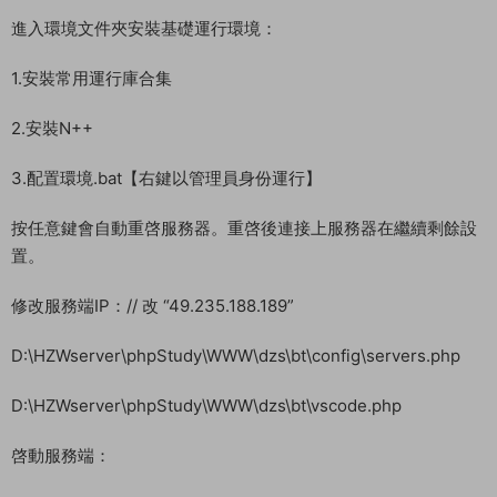
進入環境文件夾安裝基礎運行環境：
1.安裝常用運行庫合集
2.安裝N++
3.配置環境.bat【右鍵以管理員身份運行】
按任意鍵會自動重啓服務器。重啓後連接上服務器在繼續剩餘設
置。
修改服務端IP：// 改 “49.235.188.189”
D:\HZWserver\phpStudy\WWW\dzs\bt\config\servers.php
D:\HZWserver\phpStudy\WWW\dzs\bt\vscode.php
啓動服務端：