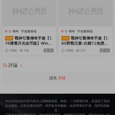
C-傳奇
·
手遊服務端
C-傳奇
·
手遊服務端
戰神引擎傳奇手遊【1.
戰神引擎傳奇手遊【1.
原創
原創
76懷舊月光金币版】Win一
80野戰元素-白豬7.2免授
鍵服務端+安卓蘋果雙端+G
權】Win一鍵服務端+安卓+
1周前
198
30
2周前
272
30
M授權物品後台+視頻架設教
GM授權物品後台+視頻架設
程
教程
評論
0
請先
登錄
本站所提供的内容均來自公開網絡收集、轉發、二次開發而來，若侵犯了您的
合法權益，請來信通知我們，我們會及時删除，給您帶來的不便，我們深表歉
意。
下載用戶僅供學習交流，若使用商業用途，請購買正版授權，否則産生的一切