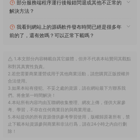
部分服務端程序運行後報錯閃退或其他不正常的
解決方法？
我看到網站上的源碼軟件發布時間已經是很多年
前的了，還有效嗎？可以正常下載嗎？
1.本文部分内容轉載自其它媒體，但并不代表本站贊同其觀點
和對其真實性負責。
2.若您需要商業運營或用于其他商業活動，請您購買正版授權并
合法使用。
3.如果本站有侵犯、不妥之處的資源，請在網站最下方聯系我
們。将會第一時間解決！
4.本站所有内容均由互聯網收集整理、網友上傳，僅供大家參
考、學習，不存在任何商業目的與商業用途。
5.本站提供的所有資源僅供參考學習使用，版權歸原著所有，禁
止下載本站資源參與商業和非法行爲，請在24小時之内自行删
除！