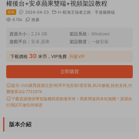
權後台+安卓蘋果雙端+視頻架設教程
原創
2024-04-23
H-航海王強者之路
·
手遊服務端
6.15k
推廣
資源大小：
2.24 GB
架設系統：
Windows
遊戲平台：
安卓,蘋果
架設難度：
一鍵安裝
30
下載價格
米币，VIP免費
升級VIP
立即購買
提示:小白購買資源注意!程序不包安裝!需安裝,BUG修複,技術支持,付
費聯系QQ:7722974
下載資源僅供學習版權歸原創者所有！商業用途與本站無關！資源自
行測試不做任何保證
版本介紹