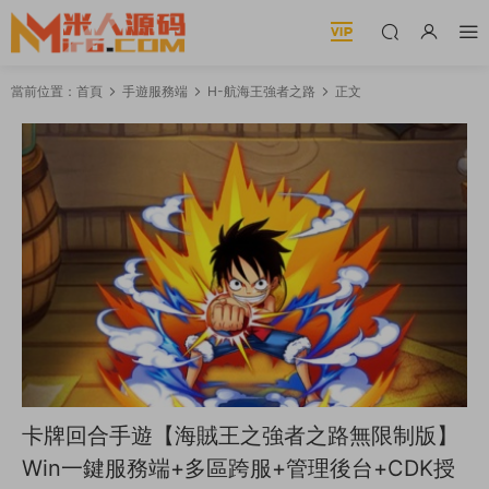
當前位置：
首頁
手遊服務端
H-航海王強者之路
正文
卡牌回合手遊【海賊王之強者之路無限制版】
Win一鍵服務端+多區跨服+管理後台+CDK授