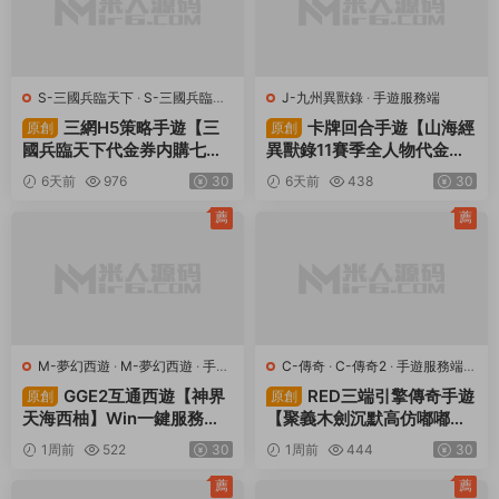
S-三國兵臨天下
·
S-三國兵臨天
J-九州異獸錄
·
手遊服務端
下
·
手遊服務端
·
頁遊服務端
三網H5策略手遊【三
卡牌回合手遊【山海經
原創
原創
國兵臨天下代金券内購七合
異獸錄11賽季全人物代金券
修複版】Linux手工服務端
内購版】Win一鍵服務端+授
6天前
976
30
6天前
438
30
+管理後台+GM授權後台
權GM後台+管理後台+熱更
+簡易安卓客戶端+視頻架設
修改工具+安卓+視頻架設教
薦
薦
教程
程
M-夢幻西遊
·
M-夢幻西遊
·
手遊
C-傳奇
·
C-傳奇2
·
手遊服務端
·
服務端
·
端遊服務端
端遊服務端
GGE2互通西遊【神界
RED三端引擎傳奇手遊
原創
原創
天海西柚】Win一鍵服務端
【聚義木劍沉默高仿嘟嘟沉
+安卓蘋果PC三端+内置GM
默】Win一鍵服務端+安卓蘋
1周前
522
30
1周前
444
30
工具+全套源碼+視頻架設教
果PC三端+視頻架設教程
程
薦
薦