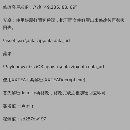
修改客戶端IP：// 改 “49.235.188.189”
安卓：使用好壓打開客戶端，把下面文件解壓出來修改後再替換
回去。
\assets\src\data.zip\data.data_url
蘋果：
\Payload\wxdzs iOS.app\src\data.zip\data.data_url
使用XXTEA工具解密(XXTEADecrypt.exe)
首先解密data.zip再修改，修改完成之後加密回去即可
簽名值：pigpig
秘鑰值：sd257qw197