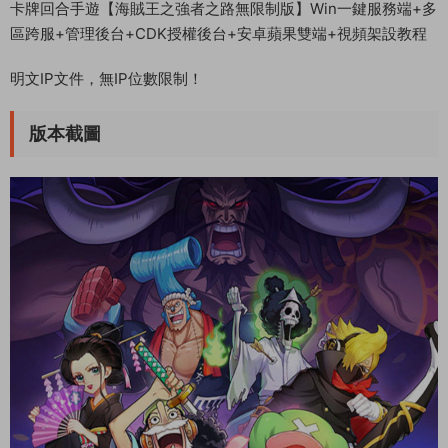
卡牌回合手遊【海賊王之強者之路無限制版】Win一鍵服務端+多
區跨服+管理後台+CDK授權後台+安卓蘋果雙端+視頻架設教程
明文IP文件，無IP位數限制！
版本截圖