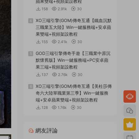
蘋果雙端+視頻架設教程
158
2.91k
30
XO三端引擎(GOM)傳奇互通【鐵血沉默
4
三職業五大陸】Win一鍵服務端+安卓蘋
果雙端+視頻架設教程
155
2.41k
30
GOD三端引擎傳奇手遊【三職業中原沉
5
默懷舊版】Win一鍵服務端+PC安卓蘋
果三端+視頻架設教程
137
2.76k
30
XO三端引擎(GOM)傳奇互通【美杜莎傳
6
奇六大陸單職業第三季】Win一鍵服務
端+安卓蘋果雙端+視頻架設教程
128
1.76k
30
網友評論