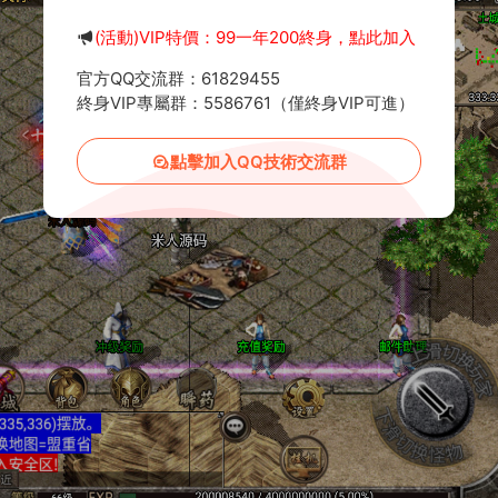
(活動)VIP特價：99一年200終身，點此加入
官方QQ交流群：61829455
終身VIP專屬群：5586761（僅終身VIP可進）
點擊加入QQ技術交流群