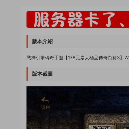
版本介紹
戰神引擎傳奇手遊【176元素大極品傳奇白豬3】W
版本截圖