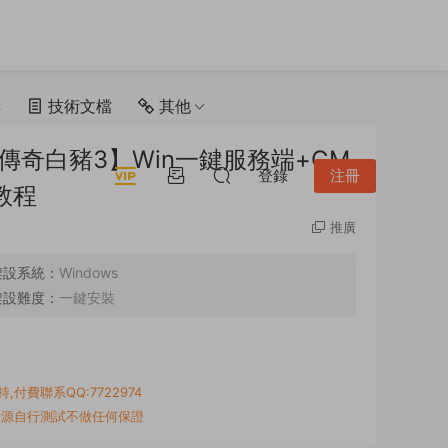
具
技術文檔
其他
傳奇白豬3】Win一鍵服務端+GM
登錄
注冊
教程
推廣
架設系統：
Windows
架設難度：
一鍵安裝
付費聯系QQ:7722974
資源自行測試不做任何保證