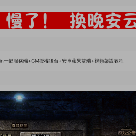
in一鍵服務端+GM授權後台+安卓蘋果雙端+視頻架設教程