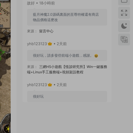
故好 • 18小時前
藍月神魔2.0源碼裏面的至尊特權還有商店
物品價格這麽改
來源：
留言中心
yhb123123
• 2天前
很好玩，請多發些前端小遊戲，感謝。
來源：
三網H5小遊戲【怪談研究所】Win一鍵服務
端+Linux手工服務端+視頻架設教程
yhb123123
• 2天前
很好玩
來源：
GGE2互通西遊【神界天海西柚】Win一鍵
服務端+安卓蘋果PC三端+内置GM工具+全套源碼
+視頻架設教程
yhb123123
• 6天前