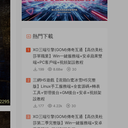
熱門下載
XO三端引擎(GOM)傳奇互通【高仿美杜
1
莎單職業】Win一鍵服務端+安卓蘋果雙
端+PC客戶端+視頻架設教程
199
8.68w
30
三網H5遊戲【清淵白鹭冰雪H5完整
2
版】Linux手工服務端+全套源碼+轉表
工具+管理後台+GM後台+安卓+視頻架
設教程
177
4.22k
30
XO三端引擎(GOM)傳奇互通【高仿美杜
3
莎第二季完整版】Win一鍵服務端+安卓