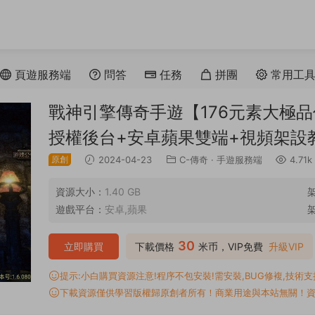
頁遊服務端
問答
任務
拼團
常用工
戰神引擎傳奇手遊【176元素大極品
授權後台+安卓蘋果雙端+視頻架設
原創
2024-04-23
C-傳奇
·
手遊服務端
4.71k
資源大小：
1.40 GB
遊戲平台：
安卓,蘋果
30
立即購買
下載價格
米币，VIP免費
升級VIP
提示:小白購買資源注意!程序不包安裝!需安裝,BUG修複,技術支持,
下載資源僅供學習版權歸原創者所有！商業用途與本站無關！