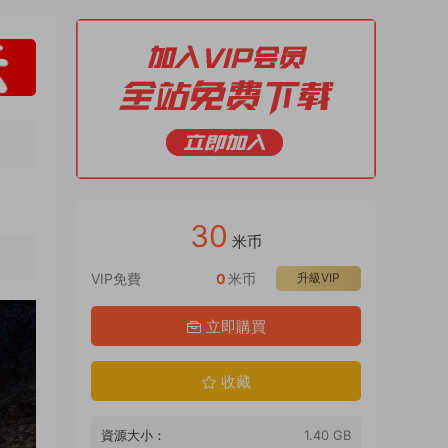
30
米币
VIP免費
0
米币
升級VIP
立即購買
收藏
資源大小：
1.40 GB