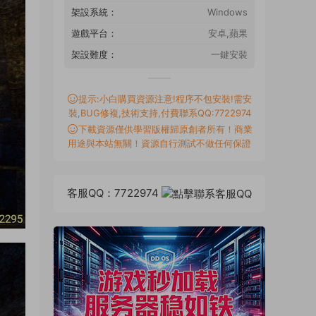
架設系統：
Windows
遊戲平台：
安卓,蘋果
架設難度：
一鍵安裝
提示:小白購買資源注意!程序不包安裝!需安
裝,BUG修複,技術支持,付費聯系QQ:7722974
下載資源僅供學習版權歸原創者所有！商業
用途與本站無關！資源自行測試不做任何保證
客服QQ：7722974