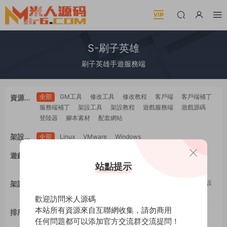
S-刷子英雄
刷子英雄手遊服務端
全部
GM工具
修改工具
修改教程
客戶端
客戶端補丁
資源類
服務端補丁
架設工具
架設教程
遊戲服務端
遊戲源碼
型
登陸器
腳本素材
配套網站
架設系
全部
Linux
VMware
Windows
統
全部
PC電腦
安卓Android
蘋果IOS
H5自适應
遊戲平
WEB網頁
多端互通
站點提示
工具類
教程類
台
全部
GM工具
一鍵安裝
修改工具
修改教程
手工架設
架設難
架設工具
源碼編譯
度
歡迎訪問米人源碼
本站所有資源來自互聯網收集，請勿商用
排序
最新
更新
推薦
下載
浏覽
點贊
任何問題都可以添加官方交流群交流提問！
評論
随機