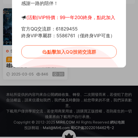
感謝一路的陪伴！
薦
(活動)VIP特價：99一年200終身，點此加入
官方QQ交流群：61829455
終身VIP專屬群：5586761（僅終身VIP可進）
S-刷子英雄
·
手遊服務端
點擊加入QQ技術交流群
稀有冒險手遊【刷子英
原創
雄内購版】Win一鍵服務端
+安卓+内購+視頻架設教程
2025-03-05
846
30
本站所提供的内容均來自公開網絡收集、轉發、二次開發而來，若侵犯了您的
合法權益，請來信通知我們，我們會及時删除，給您帶來的不便，我們深表歉
意。
下載用戶僅供學習交流，若使用商業用途，請購買正版授權，否則産生的一切
後果将由下載用戶自行承擔。
Copyright © 2012-2025
MiR6.COM
All Rights Reserved
網站地圖
投訴郵箱：
Mail@Mir6.com
蜀ICP備2022016462号-2