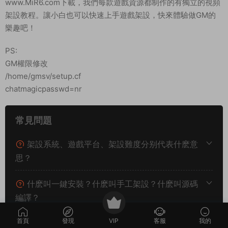
www.MiR6.com下載，我們每款遊戲資源都制作的有獨立的視頻
架設教程。讓小白也可以快速上手遊戲架設，快來體驗做GM的
樂趣吧！
PS:
GM權限修改
/home/gmsv/setup.cf
chatmagicpasswd=nr
常見問題
架設系統、遊戲平台、架設難度分别代表什麽意
思？
什麽叫一鍵安裝？什麽叫手工架設？什麽叫源碼
編譯？
首頁
發現
VIP
客服
我的
我下載服務端後可以和朋友一起玩耍嗎？