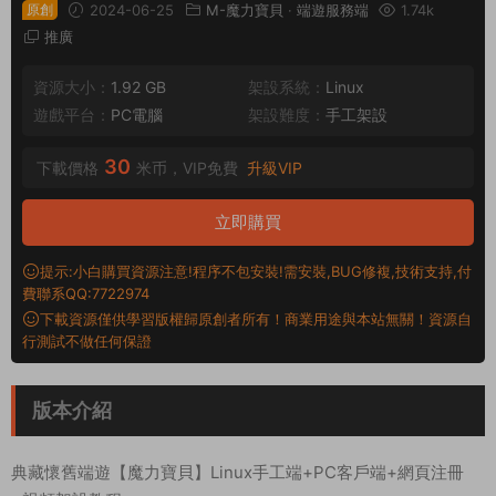
原創
2024-06-25
M-魔力寶貝
·
端遊服務端
1.74k
推廣
資源大小：
1.92 GB
架設系統：
Linux
遊戲平台：
PC電腦
架設難度：
手工架設
30
下載價格
米币，VIP免費
升級VIP
立即購買
提示:小白購買資源注意!程序不包安裝!需安裝,BUG修複,技術支持,付
費聯系QQ:7722974
下載資源僅供學習版權歸原創者所有！商業用途與本站無關！資源自
行測試不做任何保證
版本介紹
典藏懷舊端遊【魔力寶貝】Linux手工端+PC客戶端+網頁注冊