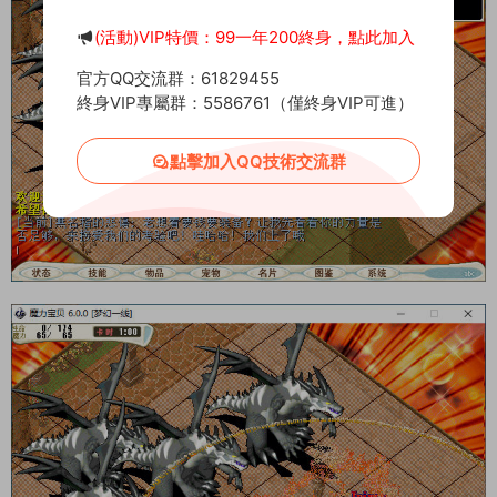
(活動)VIP特價：99一年200終身，點此加入
官方QQ交流群：61829455
終身VIP專屬群：5586761（僅終身VIP可進）
點擊加入QQ技術交流群