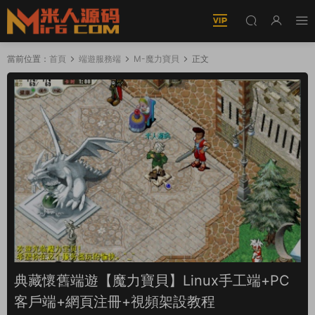
當前位置：
首頁
端遊服務端
M-魔力寶貝
正文
典藏懷舊端遊【魔力寶貝】Linux手工端+PC
客戶端+網頁注冊+視頻架設教程