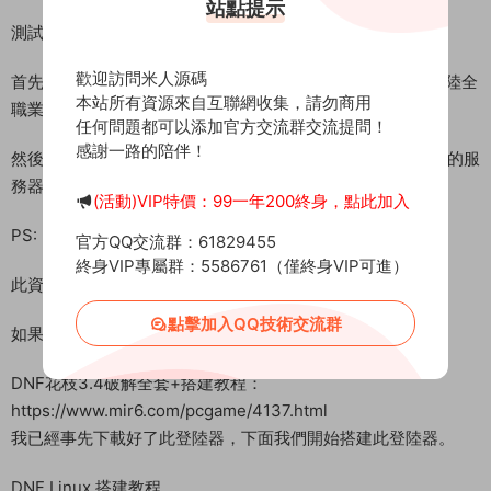
站點提示
測試IP：192.168.2.166 （外網架設和局網架設方法一樣）
歡迎訪問米人源碼
首先進入我們官網：MiR6.com 搜索《110級海賊王超變四大陸全
本站所有資源來自互聯網收集，請勿商用
職業》下載好服務端，我這裏已事先下載好了
任何問題都可以添加官方交流群交流提問！
感謝一路的陪伴！
然後進入常用工具分類下載Linux管理工具，并且連接到自己的服
務器。
(活動)VIP特價：99一年200終身，點此加入
PS:
官方QQ交流群：61829455
終身VIP專屬群：5586761（僅終身VIP可進）
此資源隻是DNF的版本 任何登錄器都能正常搭建
點擊加入QQ技術交流群
如果你沒有登陸器 可使用視頻教程中的花枝破解版登錄器
DNF花枝3.4破解全套+搭建教程：
https://www.mir6.com/pcgame/4137.html
我已經事先下載好了此登陸器，下面我們開始搭建此登陸器。
DNF Linux 搭建教程