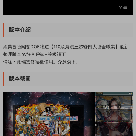
版本介紹
經典冒險闖關DOF端遊【110級海賊王超變四大陸全職業】最新
整理版本pvf+客戶端+等級補丁
備注：此端需修複後使用。介意勿下。
版本截圖