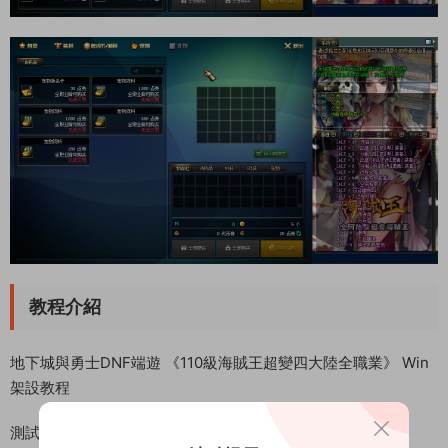
教程介紹
地下城與勇士DNF端遊 《110級海賊王超變四大陸全職業》 Win
架設教程
測試系統：Centos 7.6