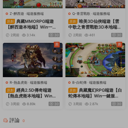
Z-醉西遊
·
端遊服務端
Q-青雲戰歌
·
端遊服務端
典藏MMORPG端遊
唯美3D仙俠端遊【雲
原創
原創
【醉西遊本地端】Win一鍵
中歌之青雲戰歌3D本地端】
服務端+PC客戶端+GM後台
Win一鍵服務端+PC客戶端+
2周前
3.14k
30
2周前
461
30
+視頻架設教程
GM工具+視頻架設教程
薦
薦
R-熱血虎衛
·
端遊服務端
B-白蛇傳
·
端遊服務端
經典2.5D傳奇端遊
典藏魔幻RPG端遊【白
原創
原創
【熱血虎衛本地端】Win一
蛇傳本地端】Win一鍵服務
鍵服務端+PC客戶端+視頻
端+PC客戶端+GM工具+視
3周前
8.89k
30
3周前
2.87k
30
架設教程
頻架設教程
評論
0