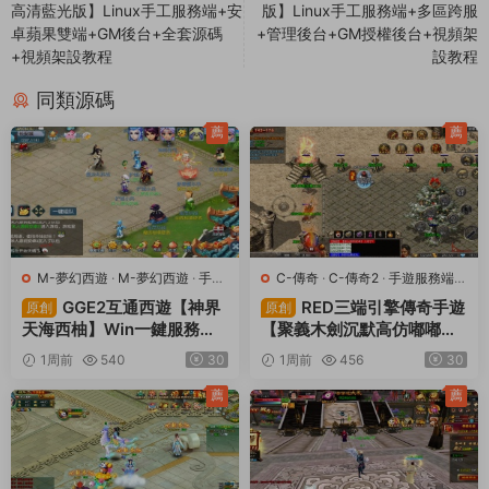
高清藍光版】Linux手工服務端+安
版】Linux手工服務端+多區跨服
卓蘋果雙端+GM後台+全套源碼
+管理後台+GM授權後台+視頻架
+視頻架設教程
設教程
同類源碼
薦
薦
M-夢幻西遊
·
M-夢幻西遊
·
手遊
C-傳奇
·
C-傳奇2
·
手遊服務端
·
服務端
·
端遊服務端
端遊服務端
GGE2互通西遊【神界
RED三端引擎傳奇手遊
原創
原創
天海西柚】Win一鍵服務端
【聚義木劍沉默高仿嘟嘟沉
+安卓蘋果PC三端+内置GM
默】Win一鍵服務端+安卓蘋
1周前
540
30
1周前
456
30
工具+全套源碼+視頻架設教
果PC三端+視頻架設教程
程
薦
薦