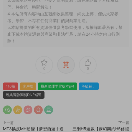
3.如果本站有侵犯、不妥之處的資源，請在網站最下方聯系我
們。将會第一時間解決！
4.本站所有内容均由互聯網收集整理、網友上傳，僅供大家參
考、學習，不存在任何商業目的與商業用途。
5.本站提供的所有資源僅供參考學習使用，版權歸原著所有，禁
止下載本站資源參與商業和非法行爲，請在24小時之内自行删
除！
賞
0
0
110級
客戶端
最新整理學習版本pvf
等級補丁
經典冒險闖關DNF端遊
上一篇
下一篇
MT3換皮MH超變【夢想西遊手遊
三網H5遊戲【夢幻契約H5修複