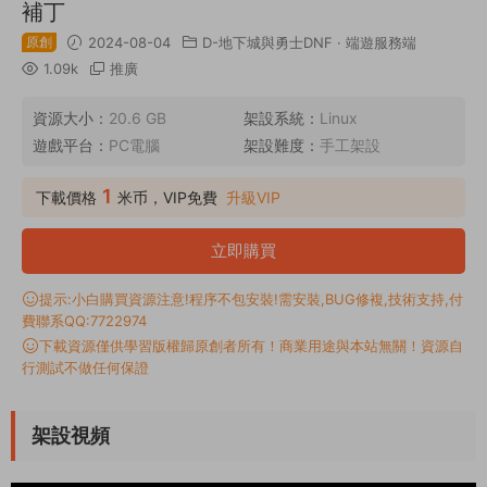
補丁
原創
2024-08-04
D-地下城與勇士DNF
·
端遊服務端
1.09k
推廣
資源大小：
20.6 GB
架設系統：
Linux
遊戲平台：
PC電腦
架設難度：
手工架設
1
下載價格
米币，VIP免費
升級VIP
立即購買
提示:小白購買資源注意!程序不包安裝!需安裝,BUG修複,技術支持,付
費聯系QQ:7722974
下載資源僅供學習版權歸原創者所有！商業用途與本站無關！資源自
行測試不做任何保證
架設視頻