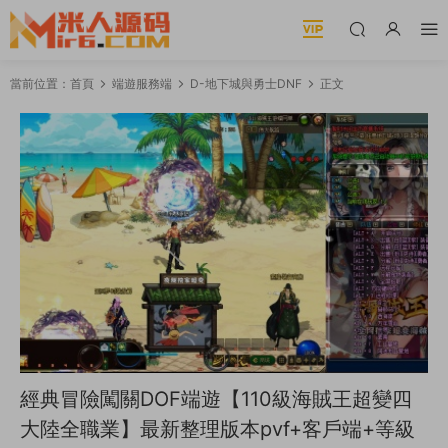
當前位置：
首頁
端遊服務端
D-地下城與勇士DNF
正文
經典冒險闖關DOF端遊【110級海賊王超變四
大陸全職業】最新整理版本pvf+客戶端+等級