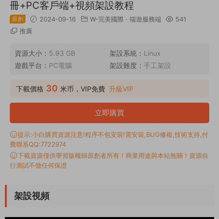
冊+PC客戶端+視頻架設教程
原創
2024-09-16
W-完美國際
·
端遊服務端
541
推廣
資源大小：
5.93 GB
架設系統：
Linux
遊戲平台：
PC電腦
架設難度：
手工架設
30
下載價格
米币，VIP免費
升級VIP
立即購買
提示:小白購買資源注意!程序不包安裝!需安裝,BUG修複,技術支持,付
費聯系QQ:7722974
下載資源僅供學習版權歸原創者所有！商業用途與本站無關！資源自
行測試不做任何保證
架設視頻