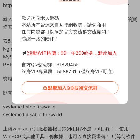
http://download.bt.cn/install/install_6.0.sh && sh install.sh
歡迎訪問米人源碼
輸入y回車确認安裝，我事先已經安裝好了寶塔，這裏有單獨的寶
本站所有資源來自互聯網收集，請勿商用
塔安裝教程。安裝好寶塔後我們登錄寶塔面闆。
任何問題都可以添加官方交流群交流提問！
感謝一路的陪伴！
安裝環境：
Nginx1.18
(活動)VIP特價：99一年200終身，點此加入
MySQL 5.6
官方QQ交流群：61829455
PHP 5.6
終身VIP專屬群：5586761（僅終身VIP可進）
寶塔放行端口：1-65535
點擊加入QQ技術交流群
關閉防火牆
systemctl stop firewalld
systemctl disable firewalld
上傳wm.tar.gz到服務器根目錄(根目錄不是root目錄！！使用
WinSCP或其他工具上傳數據，也可以直接寶塔傳！！)等待軟件