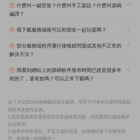
什麽叫一鍵安裝？什麽叫手工架設？什麽叫源碼
編譯？
我下載服務端後可以和朋友一起玩耍嗎？
部分服務端程序運行後報錯閃退或其他不正常的
解決方法？
我看到網站上的源碼軟件發布時間已經是很多年
前的了，還有效嗎？可以正常下載嗎？
1.本文部分内容轉載自其它媒體，但并不代表本站贊同其觀點
和對其真實性負責。
2.若您需要商業運營或用于其他商業活動，請您購買正版授權并
合法使用。
3.如果本站有侵犯、不妥之處的資源，請在網站最下方聯系我
們。将會第一時間解決！