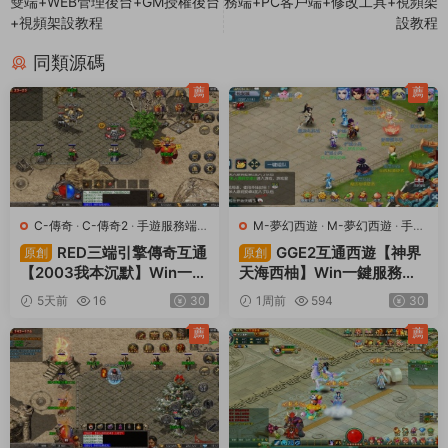
雙端+WEB管理後台+GM授權後台
務端+PC客戶端+修改工具+視頻架
+視頻架設教程
設教程
同類源碼
薦
薦
C-傳奇
·
C-傳奇2
·
手遊服務端
·
M-夢幻西遊
·
M-夢幻西遊
·
手遊
端遊服務端
服務端
·
端遊服務端
RED三端引擎傳奇互通
GGE2互通西遊【神界
原創
原創
【2003我本沉默】Win一鍵
天海西柚】Win一鍵服務端
服務端+安卓蘋果PC三端
+安卓蘋果PC三端+内置GM
5天前
16
30
1周前
594
30
+視頻架設教程
工具+全套源碼+視頻架設教
程
薦
薦