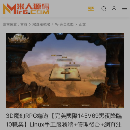
當前位置：
首頁
端遊服務端
W-完美國際
正文
3D魔幻RPG端遊【完美國際145V69黑夜降臨
10職業】Linux手工服務端+管理後台+網頁注