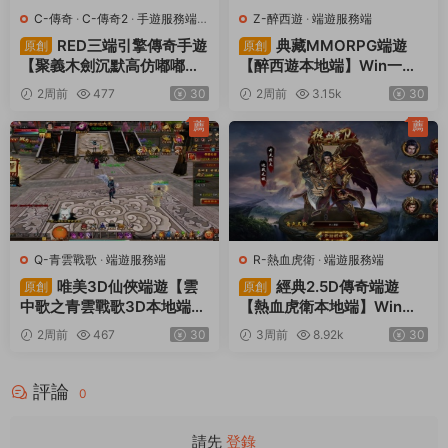
C-傳奇
·
C-傳奇2
·
手遊服務端
·
Z-醉西遊
·
端遊服務端
端遊服務端
RED三端引擎傳奇手遊
典藏MMORPG端遊
原創
原創
【聚義木劍沉默高仿嘟嘟沉
【醉西遊本地端】Win一鍵
默】Win一鍵服務端+安卓蘋
服務端+PC客戶端+GM後台
2周前
477
30
2周前
3.15k
30
果PC三端+視頻架設教程
+視頻架設教程
薦
薦
Q-青雲戰歌
·
端遊服務端
R-熱血虎衛
·
端遊服務端
唯美3D仙俠端遊【雲
經典2.5D傳奇端遊
原創
原創
中歌之青雲戰歌3D本地端】
【熱血虎衛本地端】Win一
Win一鍵服務端+PC客戶端+
鍵服務端+PC客戶端+視頻
2周前
467
30
3周前
8.92k
30
GM工具+視頻架設教程
架設教程
評論
0
請先
登錄