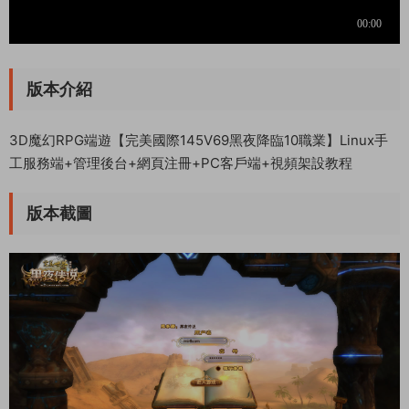
版本介紹
3D魔幻RPG端遊【完美國際145V69黑夜降臨10職業】Linux手
工服務端+管理後台+網頁注冊+PC客戶端+視頻架設教程
版本截圖