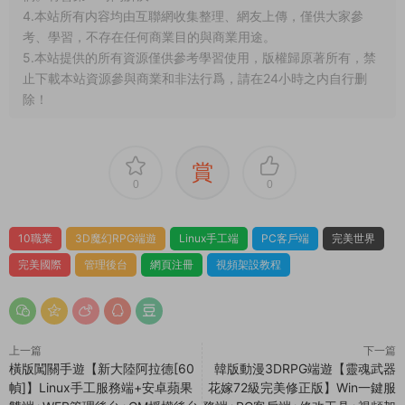
4.本站所有内容均由互聯網收集整理、網友上傳，僅供大家參
考、學習，不存在任何商業目的與商業用途。
5.本站提供的所有資源僅供參考學習使用，版權歸原著所有，禁
止下載本站資源參與商業和非法行爲，請在24小時之内自行删
除！
賞
0
0
10職業
3D魔幻RPG端遊
Linux手工端
PC客戶端
完美世界
完美國際
管理後台
網頁注冊
視頻架設教程
上一篇
下一篇
橫版闖關手遊【新大陸阿拉德[60
韓版動漫3DRPG端遊【靈魂武器
幀]】Linux手工服務端+安卓蘋果
花嫁72級完美修正版】Win一鍵服