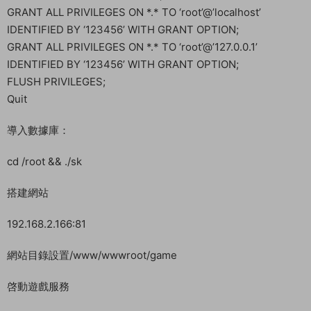
GRANT ALL PRIVILEGES ON *.* TO ‘root’@’localhost’
IDENTIFIED BY ‘123456’ WITH GRANT OPTION;
GRANT ALL PRIVILEGES ON *.* TO ‘root’@’127.0.0.1’
IDENTIFIED BY ‘123456’ WITH GRANT OPTION;
FLUSH PRIVILEGES;
Quit
導入數據庫：
cd /root && ./sk
搭建網站
192.168.2.166:81
網站目錄設置/www/wwwroot/game
啓動遊戲服務