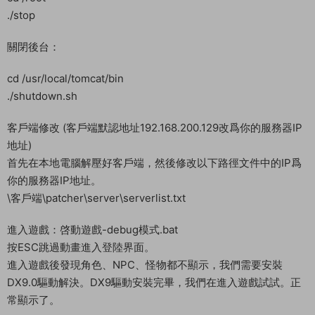
./stop
關閉後台：
cd /usr/local/tomcat/bin
./shutdown.sh
客戶端修改 (客戶端默認地址192.168.200.129改爲你的服務器IP
地址)
首先在本地電腦解壓好客戶端，然後修改以下路徑文件中的IP爲
你的服務器IP地址。
\客戶端\patcher\server\serverlist.txt
進入遊戲：啓動遊戲-debug模式.bat
按ESC跳過動畫進入登陸界面。
進入遊戲後發現角色、NPC、怪物都不顯示，我們需要安裝
DX9.0驅動解決。DX9驅動安裝完畢，我們在進入遊戲試試。正
常顯示了。