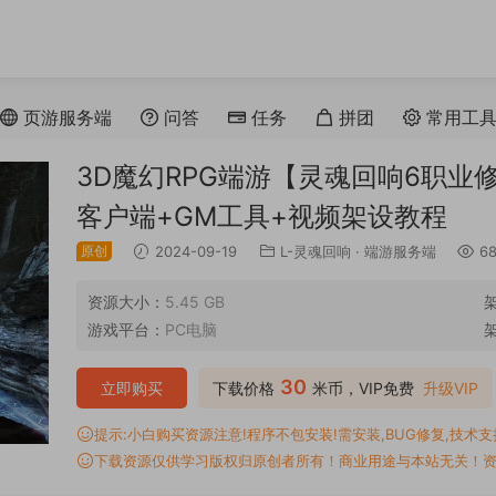
页游服务端
问答
任务
拼团
常用工
3D魔幻RPG端游【灵魂回响6职业
客户端+GM工具+视频架设教程
原创
2024-09-19
L-灵魂回响
·
端游服务端
68
资源大小：
5.45 GB
游戏平台：
PC电脑
30
立即购买
下载价格
米币，VIP免费
升级VIP
提示:小白购买资源注意!程序不包安装!需安装,BUG修复,技术支持,
下载资源仅供学习版权归原创者所有！商业用途与本站无关！