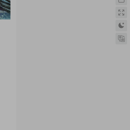
yhb123123
• 5天前
感谢分享，非常好玩。
来源：
三网H5小游戏【非正常脑洞】Win一键服务
端+Linux手工服务端+视频架设教程
【黑馬互娱】传奇盒子
• 2周前
用VM
来源：
有没有大佬不用服务器，用虚拟机搭建玩剑
网三的？