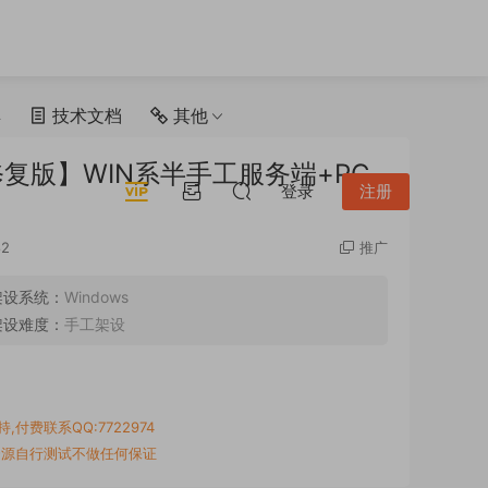
具
技术文档
其他
修复版】WIN系半手工服务端+PC
登录
注册
2
推广
架设系统：
Windows
架设难度：
手工架设
付费联系QQ:7722974
资源自行测试不做任何保证