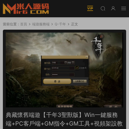
當前位置：
首頁
端遊服務端
Q-千年
正文
典藏懷舊端遊【千年3聖獸版】Win一鍵服務
端+PC客戶端+GM指令+GM工具+視頻架設教