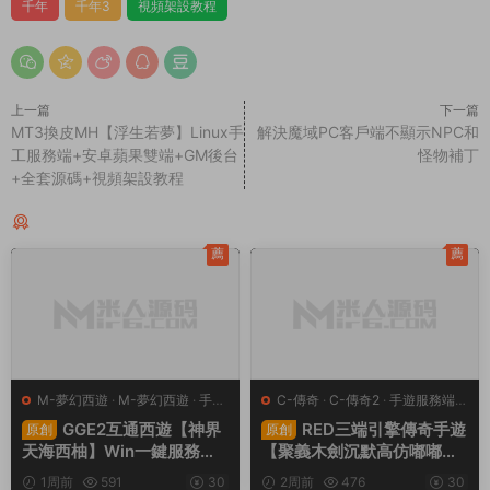
千年
千年3
視頻架設教程
上一篇
下一篇
MT3換皮MH【浮生若夢】Linux手
解決魔域PC客戶端不顯示NPC和
工服務端+安卓蘋果雙端+GM後台
怪物補丁
+全套源碼+視頻架設教程
同類源碼
薦
薦
M-夢幻西遊
·
M-夢幻西遊
·
手遊
C-傳奇
·
C-傳奇2
·
手遊服務端
·
服務端
·
端遊服務端
端遊服務端
GGE2互通西遊【神界
RED三端引擎傳奇手遊
原創
原創
天海西柚】Win一鍵服務端
【聚義木劍沉默高仿嘟嘟沉
+安卓蘋果PC三端+内置GM
默】Win一鍵服務端+安卓蘋
1周前
591
30
2周前
476
30