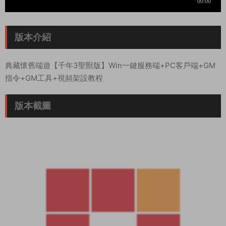
版本介紹
典藏懷舊端遊【千年3聖獸版】Win一鍵服務端+PC客戶端+GM
指令+GM工具+視頻架設教程
版本截圖