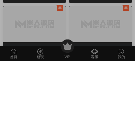
工具+全套源碼+視頻架設教
果PC三端+視頻架設教程
程
薦
薦
Z-醉西遊
·
端遊服務端
Q-青雲戰歌
·
端遊服務端
典藏MMORPG端遊
唯美3D仙俠端遊【雲
原創
原創
首頁
發現
VIP
客服
我的
【醉西遊本地端】Win一鍵
中歌之青雲戰歌3D本地端】
服務端+PC客戶端+GM後台
Win一鍵服務端+PC客戶端+
2周前
3.15k
30
2周前
466
30
+視頻架設教程
GM工具+視頻架設教程
薦
薦
R-熱血虎衛
·
端遊服務端
B-白蛇傳
·
端遊服務端
經典2.5D傳奇端遊
典藏魔幻RPG端遊【白
原創
原創
【熱血虎衛本地端】Win一
蛇傳本地端】Win一鍵服務