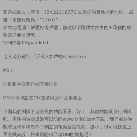
客戶端修改：替換：124.223.187.70 改爲你的服務器IP地址。 或
者（單機玩改爲：127.0.0.1）
在本地電腦上解壓好客戶端，修改以下路徑文件中的IP爲你的服
務器IP地址即可。
\千年3客戶端\addr.txt
進入遊戲運行：\千年3客戶端\Client.exe
PS：
注冊賬号在客戶端直接注冊
GM命令和設置GM在環境文件文本裏面
下面我們測試下遊戲裏的功能看看。好了，其他功能就自行測試
吧。更多的遊戲資源可以訪問www.MiR6.com下載，我們每款遊
戲資源均單獨制作了獨立的視頻架設教程，讓小白也可以快速上
手遊戲架設，快來體驗自己做GM的樂趣吧！