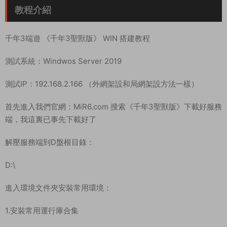
教程介紹
千年3端遊 《千年3聖獸版》 WIN 搭建教程
測試系統：Windwos Server 2019
測試IP：192.168.2.166 （外網架設和局網架設方法一樣）
首先進入我們官網：MiR6.com 搜索《千年3聖獸版》下載好服務
端，我這裏已事先下載好了
解壓服務端到D盤根目錄：
D:\
進入環境文件夾安裝常用環境：
1.安裝常用運行庫合集