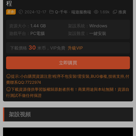
程
原創
2024-12-17
Q-千年
·
端遊服務端
1.69k
推廣
資源大小：
1.44 GB
架設系統：
Windows
遊戲平台：
PC電腦
架設難度：
一鍵安裝
30
下載價格
米币，VIP免費
升級VIP
立即購買
提示:小白購買資源注意!程序不包安裝!需安裝,BUG修複,技術支持,付
費聯系QQ:7722974
下載資源僅供學習版權歸原創者所有！商業用途與本站無關！資源自
行測試不做任何保證
架設視頻