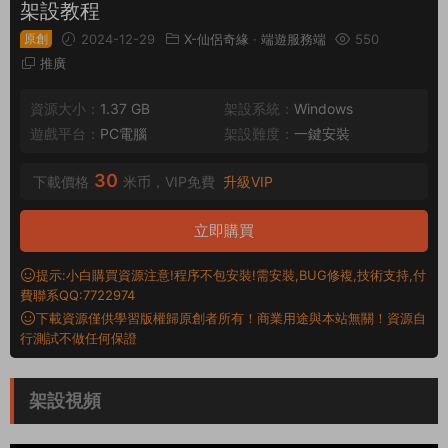
架設教程
原創
2024-12-29
X-仙侶奇緣
·
端遊服務端
550
推廣
資源大小：
1.37 GB
架設系統：
Windows
遊戲平台：
PC電腦
架設難度：
一鍵安裝
30
下載價格
米币，VIP免費
升級VIP
立即購買
提示:小白購買資源注意!程序不包安裝!需安裝,BUG修複,技術支持,付
費聯系QQ:7722974
下載資源僅供學習版權歸原創者所有！商業用途與本站無關！資源自
行測試不做任何保證
架設視頻