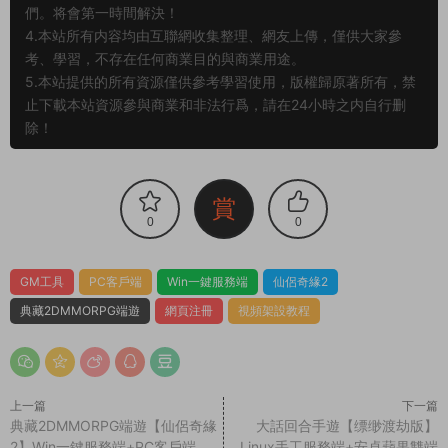
們。将會第一時間解決！
4.本站所有内容均由互聯網收集整理、網友上傳，僅供大家參
考、學習，不存在任何商業目的與商業用途。
5.本站提供的所有資源僅供參考學習使用，版權歸原著所有，禁
止下載本站資源參與商業和非法行爲，請在24小時之内自行删
除！
賞
0
0
GM工具
PC客戶端
Win一鍵服務端
仙侶奇緣2
典藏2DMMORPG端遊
網頁注冊
視頻架設教程
上一篇
下一篇
典藏2DMMORPG端遊【仙侶奇緣
大話回合手遊【缥缈渡劫版】
2】Win一鍵服務端+PC客戶端
Linux手工服務端+安卓蘋果雙端