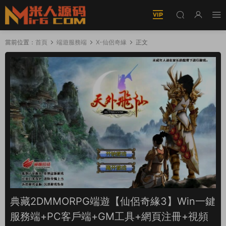
當前位置：
首頁
端遊服務端
X-仙侶奇緣
正文
典藏2DMMORPG端遊【仙侶奇緣3】Win一鍵
服務端+PC客戶端+GM工具+網頁注冊+視頻