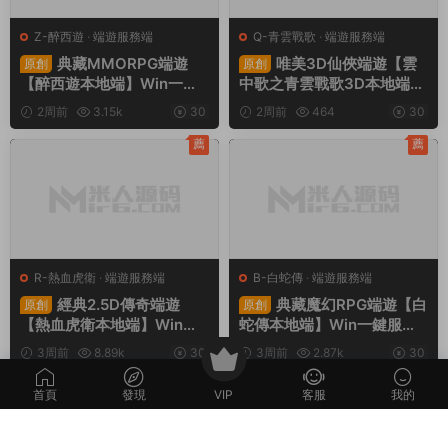
Z-醉西遊
·
端遊服務端
Q-青雲戰歌
·
端遊服務端
典藏MMORPG端遊
唯美3D仙俠端遊【雲
原創
原創
【醉西遊本地端】Win一鍵
中歌之青雲戰歌3D本地端】
服務端+PC客戶端+GM後台
Win一鍵服務端+PC客戶端+
2周前
3.15k
30
2周前
464
30
+視頻架設教程
GM工具+視頻架設教程
薦
薦
R-熱血虎衛
·
端遊服務端
B-白蛇傳
·
端遊服務端
經典2.5D傳奇端遊
典藏魔幻RPG端遊【白
原創
原創
【熱血虎衛本地端】Win一
蛇傳本地端】Win一鍵服務
鍵服務端+PC客戶端+視頻
端+PC客戶端+GM工具+視
3周前
8.89k
30
3周前
2.87k
30
架設教程
頻架設教程
首頁
發現
VIP
客服
我的
評論
0