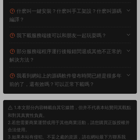
什麽叫一鍵安裝？什麽叫手工架設？什麽叫源碼
編譯？
我下載服務端後可以和朋友一起玩耍嗎？
部分服務端程序運行後報錯閃退或其他不正常的
解決方法？
我看到網站上的源碼軟件發布時間已經是很多年
前的了，還有效嗎？可以正常下載嗎？
1.本文部分内容轉載自其它媒體，但并不代表本站贊同其觀點
和對其真實性負責。
2.若您需要商業運營或用于其他商業活動，請您購買正版授權并
合法使用。
3.如果本站有侵犯、不妥之處的資源，請在網站最下方聯系我