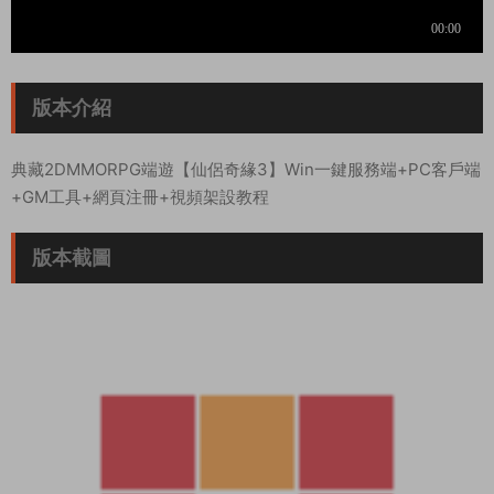
版本介紹
典藏2DMMORPG端遊【仙侶奇緣3】Win一鍵服務端+PC客戶端
+GM工具+網頁注冊+視頻架設教程
版本截圖