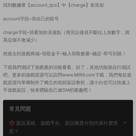
找到數據庫【account_tjcs】中【charge】表添加
account字段–填自己的賬号
charge字段–填要加的充值點（用完以後就不斷往上加數字，因
爲這個不會減少）
然後去到遊戲商城–領取金子–輸入領取數量–确定–即可到賬！
下面我們測試下遊戲裏的功能看看。好了，其他功能就自行測試
吧。更多的遊戲資源可以訪問www.MiR6.com下載，我們每款遊
戲資源均單獨制作了獨立的視頻架設教程，讓小白也可以快速上
手遊戲架設，快來體驗自己做GM的樂趣吧！
常見問題
架設系統、遊戲平台、架設難度分别代表什麽意
思？