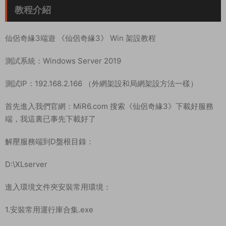
教程介紹
仙侶奇緣3端遊 《仙侶奇緣3》 Win 架設教程
測試系統：Windows Server 2019
測試IP：192.168.2.166 （外網架設和局網架設方法一樣）
首先進入我們官網：MiR6.com 搜索《仙侶奇緣3》下載好服務
端，我這裏已事先下載好了
解壓服務端到D盤根目錄：
D:\XLserver
進入環境文件夾安裝常用環境：
1.安裝常用運行庫合集.exe