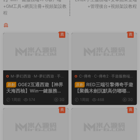
+GM工具+網頁注冊+視頻架設教
+管理後台+視頻架設教程
程
同類源碼
薦
薦
M-夢幻西遊
·
M-夢幻西遊
·
手遊
C-傳奇
·
C-傳奇2
·
手遊服務端
·
服務端
·
端遊服務端
端遊服務端
GGE2互通西遊【神界
RED三端引擎傳奇手遊
原創
原創
天海西柚】Win一鍵服務端
【聚義木劍沉默高仿嘟嘟沉
+安卓蘋果PC三端+内置GM
默】Win一鍵服務端+安卓蘋
1周前
574
30
1周前
468
30
工具+全套源碼+視頻架設教
果PC三端+視頻架設教程
程
薦
薦