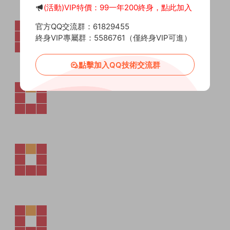
(活動)VIP特價：99一年200終身，點此加入
官方QQ交流群：61829455
終身VIP專屬群：5586761（僅終身VIP可進）
點擊加入QQ技術交流群