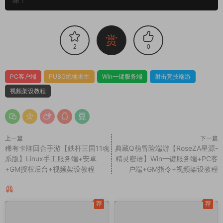
赏
2
0
PC客户端
PUBG绝地求生
Win一键服务端
射击竞技端游
视频架设教程
上一篇
下一篇
稀有卡牌回合手游【鉄杆三国11魂
典藏Q萌冒险端游【RoseZA星源-
系版】Linux手工服务端+安卓
精灵密语】Win一键服务端+PC客
+GM授权后台+视频架设教程
户端+GM指令+视频架设教程
同类源码
荐
荐