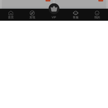
首页
发现
VIP
客服
我的
R-热血虎卫
·
端游服务端
B-白蛇传
·
端游服务端
经典2.5D传奇端游
典藏魔幻RPG端游【白
原创
原创
【热血虎卫本地端】Win一
蛇传本地端】Win一键服务
键服务端+PC客户端+视频
端+PC客户端+GM工具+视
2周前
8.03k
30
3周前
2.86k
30
架设教程
频架设教程
评论
0
请先
登录
本站所提供的内容均来自公开网络收集、转发、二次开发而来，若侵犯了您的
合法权益，请来信通知我们，我们会及时删除，给您带来的不便，我们深表歉
意。