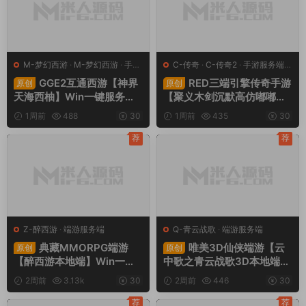
M-梦幻西游
·
M-梦幻西游
·
手游
C-传奇
·
C-传奇2
·
手游服务端
·
服务端
·
端游服务端
端游服务端
GGE2互通西游【神界
RED三端引擎传奇手游
原创
原创
天海西柚】Win一键服务端
【聚义木剑沉默高仿嘟嘟沉
+安卓苹果PC三端+内置GM
默】Win一键服务端+安卓苹
1周前
488
30
1周前
435
30
工具+全套源码+视频架设教
果PC三端+视频架设教程
程
荐
荐
Z-醉西游
·
端游服务端
Q-青云战歌
·
端游服务端
典藏MMORPG端游
唯美3D仙侠端游【云
原创
原创
【醉西游本地端】Win一键
中歌之青云战歌3D本地端】
服务端+PC客户端+GM后台
Win一键服务端+PC客户端+
2周前
3.13k
30
2周前
446
30
+视频架设教程
GM工具+视频架设教程
荐
荐