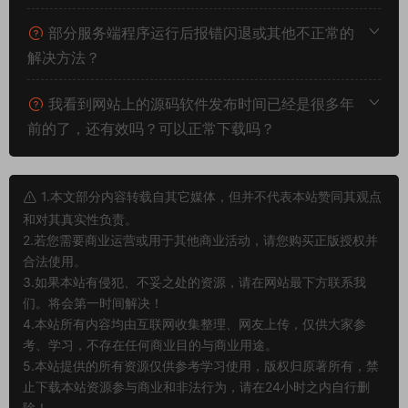
部分服务端程序运行后报错闪退或其他不正常的
解决方法？
我看到网站上的源码软件发布时间已经是很多年
前的了，还有效吗？可以正常下载吗？
1.本文部分内容转载自其它媒体，但并不代表本站赞同其观点
和对其真实性负责。
2.若您需要商业运营或用于其他商业活动，请您购买正版授权并
合法使用。
3.如果本站有侵犯、不妥之处的资源，请在网站最下方联系我
们。将会第一时间解决！
4.本站所有内容均由互联网收集整理、网友上传，仅供大家参
考、学习，不存在任何商业目的与商业用途。
5.本站提供的所有资源仅供参考学习使用，版权归原著所有，禁
止下载本站资源参与商业和非法行为，请在24小时之内自行删
除！