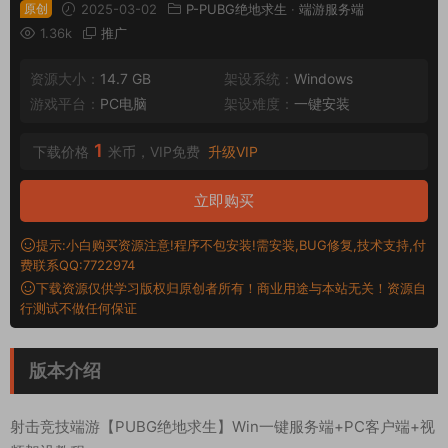
原创
2025-03-02
P-PUBG绝地求生
·
端游服务端
1.36k
推广
资源大小：
14.7 GB
架设系统：
Windows
游戏平台：
PC电脑
架设难度：
一键安装
1
下载价格
米币，VIP免费
升级VIP
立即购买
提示:小白购买资源注意!程序不包安装!需安装,BUG修复,技术支持,付
费联系QQ:7722974
下载资源仅供学习版权归原创者所有！商业用途与本站无关！资源自
行测试不做任何保证
版本介绍
射击竞技端游【PUBG绝地求生】Win一键服务端+PC客户端+视