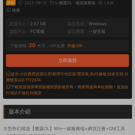
原創
2025-08-12
L-獵靈OL
·
端遊服務端
1.43k
推廣
資源大小：
2.97 GB
架設系統：
Windows
遊戲平台：
PC電腦
架設難度：
一鍵安裝
30
下載價格
米币，VIP免費
升級VIP
立即購買
提示:小白購買資源注意!程序不包安裝!需安裝,BUG修複,技術支持,付
費聯系QQ:7722974
下載資源僅供學習版權歸原創者所有！商業用途與本站無關！資源自
行測試不做任何保證
版本介紹
大型奇幻端遊【獵靈OL】Win一鍵服務端+網頁注冊+GM工具