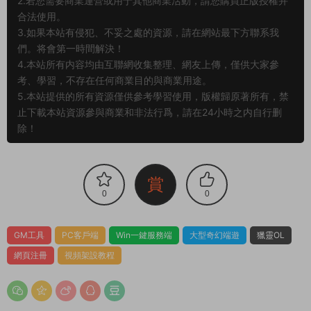
2.若您需要商業運營或用于其他商業活動，請您購買正版授權并
合法使用。
3.如果本站有侵犯、不妥之處的資源，請在網站最下方聯系我
們。将會第一時間解決！
4.本站所有内容均由互聯網收集整理、網友上傳，僅供大家參
考、學習，不存在任何商業目的與商業用途。
5.本站提供的所有資源僅供參考學習使用，版權歸原著所有，禁
止下載本站資源參與商業和非法行爲，請在24小時之内自行删
除！
賞
0
0
GM工具
PC客戶端
Win一鍵服務端
大型奇幻端遊
獵靈OL
網頁注冊
視頻架設教程