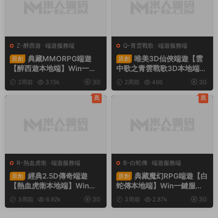
Z-醉西遊
·
端遊服務端
Q-青雲戰歌
·
端遊服務端
典藏MMORPG端遊
唯美3D仙俠端遊【雲
原創
原創
【醉西遊本地端】Win一鍵
中歌之青雲戰歌3D本地端】
服務端+PC客戶端+GM後台
Win一鍵服務端+PC客戶端+
2周前
3.15k
30
2周前
466
30
+視頻架設教程
GM工具+視頻架設教程
薦
薦
R-熱血虎衛
·
端遊服務端
B-白蛇傳
·
端遊服務端
經典2.5D傳奇端遊
典藏魔幻RPG端遊【白
原創
原創
【熱血虎衛本地端】Win一
蛇傳本地端】Win一鍵服務
鍵服務端+PC客戶端+視頻
端+PC客戶端+GM工具+視
3周前
8.92k
30
3周前
2.87k
30
架設教程
頻架設教程