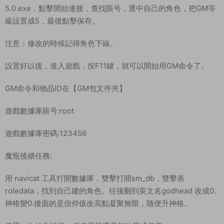
5.0.exe，點擊開始連接，查找賬号，選中自己的角色，把GM等
級設置成5，最後點擊保存。
注意：修改的時候記得角色下線。
設置好以後，進入遊戲，按F11鍵，就可以開始用GM命令了。
GM命令和物品ID在【GM包文件夾】
遊戲數據庫賬号:root
遊戲數據庫密碼:123456
魔瓶後續任務:
用 navicat 工具打開數據庫，雙擊打開sm_db，雙擊表
roledata，找到自己建的角色。往後翻到英文名godhead 改成0.
神格變0.後面的是信仰值改高點凝聚無限，随便升神格。