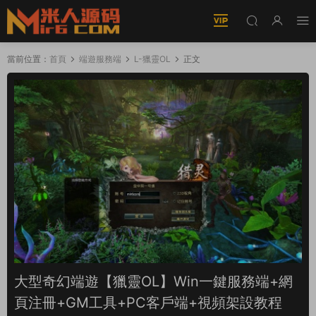
當前位置：
首頁
端遊服務端
L-獵靈OL
正文
大型奇幻端遊【獵靈OL】Win一鍵服務端+網
頁注冊+GM工具+PC客戶端+視頻架設教程