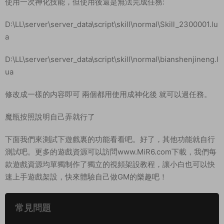
使用一次神化技能，但使用後還是無法完成任務:
D:\LL\server\server_data\script\skill\normal\Skill_2300001.lu
a
D:\LL\server\server_data\script\skill\normal\bianshenjineng.l
ua
修改成一樣的内容即可 兩個都用使用成神化後 就可以過任務。
魔瓶按照說明自己弄就行了
下面我們來測試下遊戲裏的功能看看吧。好了，其他功能就自行
測試吧。更多的遊戲資源可以訪問www.MiR6.com下載，我們每
款遊戲資源均單獨制作了獨立的視頻架設教程，讓小白也可以快
速上手遊戲架設，快來體驗自己做GM的樂趣吧！
常見問題