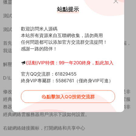
獵靈OL端遊 《獵靈OL》 WIN 搭建教程
站點提示
測試系統：Windows Server 2019
歡迎訪問米人源碼
測試IP：192.168.2.166 （外網架設和局網架設方法一樣）
本站所有資源來自互聯網收集，請勿商用
任何問題都可以添加官方交流群交流提問！
首先進入我們官網：MiR6.com 搜索《獵靈OL》下載好服務端，
感謝一路的陪伴！
我這裏已事先下載好了
(活動)VIP特價：99一年200終身，點此加入
解壓服務端到D盤根目錄：
官方QQ交流群：61829455
D:\LL
終身VIP專屬群：5586761（僅終身VIP可進）
修改網絡配置（經典網絡或物理機無需操作此步驟）如果你是非
點擊加入QQ技術交流群
經典網絡雲服務器，就一定需要設置，我是用的是經典網絡雲服
務器所以無需設置，但是還是給使用例如阿裏雲或騰訊雲這類非
經典網絡雲服務器用戶演示下該如何設置。
右鍵網絡鏈接圖标，打開網絡和共享中心