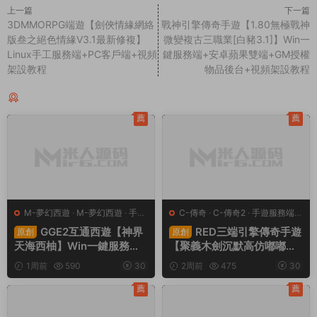
上一篇
下一篇
3DMMORPG端遊【劍俠情緣網絡
戰神引擎傳奇手遊【1.80無極戰神
版叁之絕色情緣V3.1最新修複】
微變複古三職業[白豬3.1]】Win一
Linux手工服務端+PC客戶端+視頻
鍵服務端+安卓蘋果雙端+GM授權
架設教程
物品後台+視頻架設教程
同類源碼
薦
薦
M-夢幻西遊
·
M-夢幻西遊
·
手遊
C-傳奇
·
C-傳奇2
·
手遊服務端
·
服務端
·
端遊服務端
端遊服務端
GGE2互通西遊【神界
RED三端引擎傳奇手遊
原創
原創
天海西柚】Win一鍵服務端
【聚義木劍沉默高仿嘟嘟沉
+安卓蘋果PC三端+内置GM
默】Win一鍵服務端+安卓蘋
1周前
590
30
2周前
475
30
工具+全套源碼+視頻架設教
果PC三端+視頻架設教程
程
薦
薦