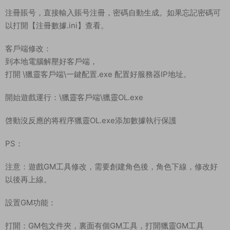
注冊賬号，直接輸入賬号注冊，密碼自動生成。如果忘記密碼可
以打開【注冊數據.ini】查看。
客戶端修改：
到本地電腦解壓好客戶端，
打開 \獵靈客戶端\一鍵配置.exe 配置好服務器IP地址。
開始遊戲運行：\獵靈客戶端\獵靈OL.exe
啓動沒反應的将程序獵靈OL.exe添加數據執行保護
PS：
注意：遊戲GM工具修改，需要創建角色後，角色下線，修改好
以後再上線。
設置GM功能：
打開：GM包文件夾，裏面有個GM工具，打開獵靈GM工具