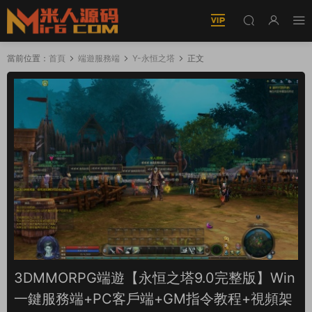
當前位置：
首頁
端遊服務端
Y-永恒之塔
正文
3DMMORPG端遊【永恒之塔9.0完整版】Win
一鍵服務端+PC客戶端+GM指令教程+視頻架