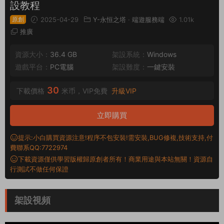
設教程
原創
2025-04-29
Y-永恒之塔
·
端遊服務端
1.01k
推廣
資源大小：
36.4 GB
架設系統：
Windows
遊戲平台：
PC電腦
架設難度：
一鍵安裝
30
下載價格
米币，VIP免費
升級VIP
立即購買
提示:小白購買資源注意!程序不包安裝!需安裝,BUG修複,技術支持,付
費聯系QQ:7722974
下載資源僅供學習版權歸原創者所有！商業用途與本站無關！資源自
行測試不做任何保證
架設視頻