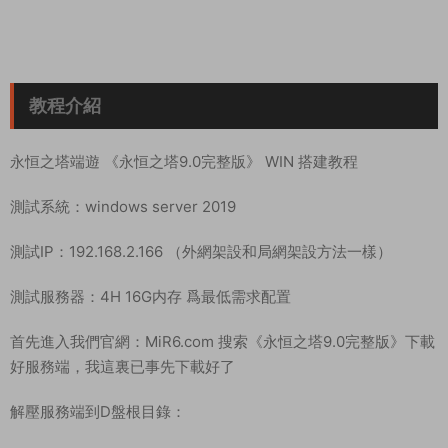
啓動遊戲：
1.一鍵啓動服務端
注意：最低需求4H 16G内存才能啓動。另外啓動時間較長，請耐
心等待。直到出現提示機器人進入遊戲提示，就可以進入遊戲
了。
啓動完畢了。
客戶端修改： 替換：49.235.188.189 改爲你自己的服務器IP地
址。
首先在本地電腦解壓好客戶端。修改以下路徑文件中的IP爲你自
己的服務器IP地址。
\Clinet 9.0\登錄器.bat
運行它進入遊戲試試看
PS: