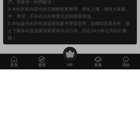
Z-醉西遊
·
端遊服務端
Q-青雲戰歌
·
端遊服務端
典藏MMORPG端遊
唯美3D仙俠端遊【雲
原創
原創
【醉西遊本地端】Win一鍵
中歌之青雲戰歌3D本地端】
服務端+PC客戶端+GM後台
Win一鍵服務端+PC客戶端+
2周前
3.12k
30
2周前
439
30
+視頻架設教程
GM工具+視頻架設教程
薦
薦
首頁
發現
VIP
客服
我的
R-熱血虎衛
·
端遊服務端
B-白蛇傳
·
端遊服務端
經典2.5D傳奇端遊
典藏魔幻RPG端遊【白
原創
原創
【熱血虎衛本地端】Win一
蛇傳本地端】Win一鍵服務
鍵服務端+PC客戶端+視頻
端+PC客戶端+GM工具+視
2周前
8.02k
30
2周前
2.86k
30
架設教程
頻架設教程
評論
0