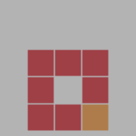
教程介紹
永恒之塔端遊 《永恒之塔9.0完整版》 WIN 搭建教程
測試系統：windows server 2019
測試IP：192.168.2.166 （外網架設和局網架設方法一樣）
測試服務器：4H 16G内存 爲最低需求配置
首先進入我們官網：MiR6.com 搜索《永恒之塔9.0完整版》下載
好服務端，我這裏已事先下載好了
解壓服務端到D盤根目錄：