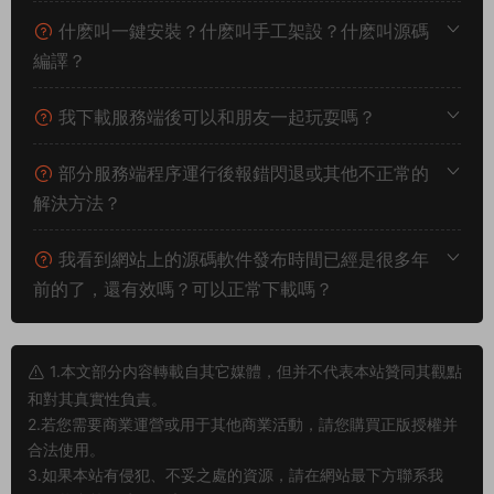
端+安卓蘋果雙端+CDK授權後台
端+GM後台+全套源碼+視頻架設
+視頻架設教程
教程
同類源碼
薦
薦
M-夢幻西遊
·
M-夢幻西遊
·
手遊
C-傳奇
·
C-傳奇2
·
手遊服務端
·
服務端
·
端遊服務端
端遊服務端
GGE2互通西遊【神界
RED三端引擎傳奇手遊
原創
原創
天海西柚】Win一鍵服務端
【聚義木劍沉默高仿嘟嘟沉
+安卓蘋果PC三端+内置GM
默】Win一鍵服務端+安卓蘋
1周前
456
30
1周前
408
30
工具+全套源碼+視頻架設教
果PC三端+視頻架設教程
程
薦
薦