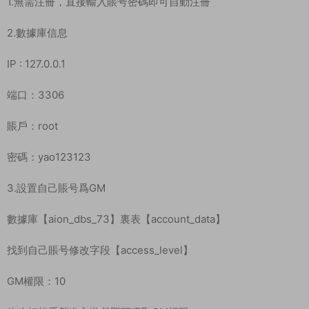
什麽叫一鍵安裝？什麽叫手工架設？什麽叫源碼
編譯？
我下載服務端後可以和朋友一起玩耍嗎？
部分服務端程序運行後報錯閃退或其他不正常的
解決方法？
我看到網站上的源碼軟件發布時間已經是很多年
前的了，還有效嗎？可以正常下載嗎？
1.本文部分内容轉載自其它媒體，但并不代表本站贊同其觀點
和對其真實性負責。
2.若您需要商業運營或用于其他商業活動，請您購買正版授權并
合法使用。
3.如果本站有侵犯、不妥之處的資源，請在網站最下方聯系我