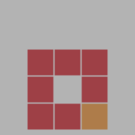
D:\Aion 9.0
進入環境文件夾安裝常用環境：
1.安裝常用運行庫合集
2.安裝notepad++中文版
修改服務端文件IP: 替換：49.235.188.189 改爲你自己的服務器
IP地址。
D:\Aion 9.0\Game\config\network\ipconfig.xml
這樣雲服務器和物理機就可以正常進入了。當然如果你是在本地
電腦上搭建，如果你并未使用127.0.0.1來搭建，而是使用局網IP
地址搭建，需要把192.168.1.1改爲你自己的服務器局網IP地址，
我這裏是局網IP搭建，所以我需要修改下。如果你是服務器搭
建，無需修改這個192.168.1.1 隻需要替換了 49.235.188.189 爲
你自己的服務器IP地址即可。