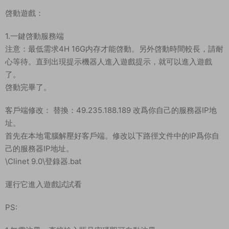
修改好後重新進入遊戲即可獲取GM權限。
shift+F1 同時按 打開内置gm
//kinah 數量——（增加金币）
//add 物品ID——（刷裝備）[item:190100299]
//add 190100299
好了。其他GM命令就自行測試吧。
下面我們測試下遊戲裏的功能看看。好了，其他功能就自行測試
吧。更多的遊戲資源可以訪問www.MiR6.com下載，我們每款遊
戲資源均單獨制作了獨立的視頻架設教程，讓小白也可以快速上
手遊戲架設，快來體驗自己做GM的樂趣吧！
常見問題
架設系統、遊戲平台、架設難度分别代表什麽意
思？