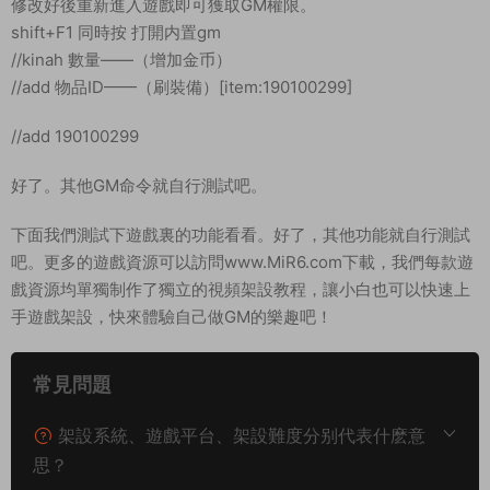
們。将會第一時間解決！
4.本站所有内容均由互聯網收集整理、網友上傳，僅供大家參
考、學習，不存在任何商業目的與商業用途。
5.本站提供的所有資源僅供參考學習使用，版權歸原著所有，禁
止下載本站資源參與商業和非法行爲，請在24小時之内自行删
除！
賞
2
0
3DMMORPG端遊
GM指令教程
PC客戶端
Win一鍵服務端
永恒之塔
視頻架設教程
上一篇
下一篇
稀有砍樹開箱手遊【魔道修仙代金
MT3換皮MH【風雲超變尊享挂機
券内購修複版】Ubuntu手工服務
版】Linux手工服務端+安卓蘋果雙