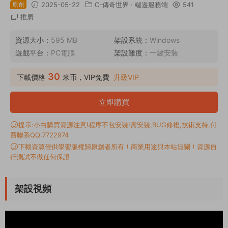
原創
2025-05-22
C-傳奇世界
·
端遊服務端
541
推廣
資源大小：
595 MB
架設系統：
Windows
遊戲平台：
PC電腦
架設難度：
一鍵安裝
30
下載價格
米币，VIP免費
升級VIP
立即購買
提示:小白購買資源注意!程序不包安裝!需安裝,BUG修複,技術支持,付
費聯系QQ:7722974
下載資源僅供學習版權歸原創者所有！商業用途與本站無關！資源自
行測試不做任何保證
架設視頻