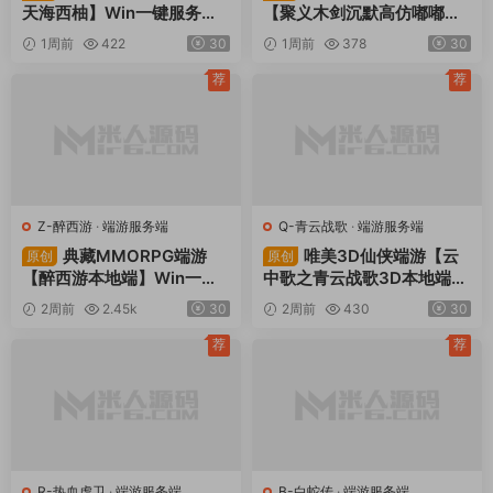
天海西柚】Win一键服务端
【聚义木剑沉默高仿嘟嘟沉
+安卓苹果PC三端+内置GM
默】Win一键服务端+安卓苹
1周前
422
30
1周前
378
30
工具+全套源码+视频架设教
果PC三端+视频架设教程
程
荐
荐
Z-醉西游
·
端游服务端
Q-青云战歌
·
端游服务端
典藏MMORPG端游
唯美3D仙侠端游【云
原创
原创
【醉西游本地端】Win一键
中歌之青云战歌3D本地端】
服务端+PC客户端+GM后台
Win一键服务端+PC客户端+
2周前
2.45k
30
2周前
430
30
+视频架设教程
GM工具+视频架设教程
荐
荐
R-热血虎卫
·
端游服务端
B-白蛇传
·
端游服务端