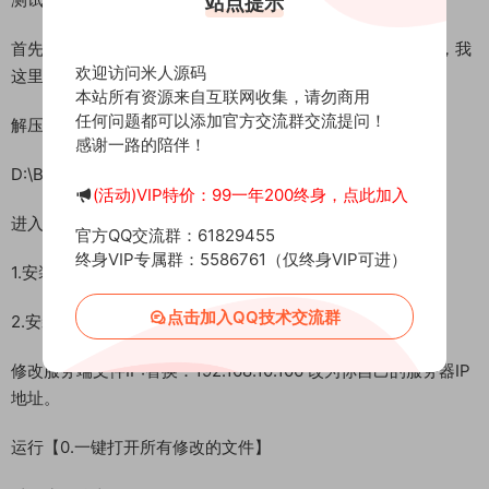
站点提示
首先进入我们官网：MiR6.com 搜索《暴OL》下载好服务端，我
欢迎访问米人源码
这里已事先下载好了
本站所有资源来自互联网收集，请勿商用
任何问题都可以添加官方交流群交流提问！
解压服务端到D盘根目录：
感谢一路的陪伴！
D:\BaoServer
(活动)VIP特价：99一年200终身，点此加入
进入环境文件夹安装常用环境：
官方QQ交流群：61829455
终身VIP专属群：5586761（仅终身VIP可进）
1.安装常用运行库合集
点击加入QQ技术交流群
2.安装notepad++中文版
修改服务端文件IP:替换：192.168.10.106 改为你自己的服务器IP
地址。
运行【0.一键打开所有修改的文件】