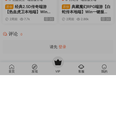
经典2.5D传奇端游
典藏魔幻RPG端游【白
原创
原创
【热血虎卫本地端】Win一
蛇传本地端】Win一键服务
键服务端+PC客户端+视频
端+PC客户端+GM工具+视
2周前
7.7k
30
2周前
2.86k
30
架设教程
频架设教程
评论
0
请先
登录
本站所提供的内容均来自公开网络收集、转发、二次开发而来，若侵犯了您的
首页
发现
VIP
客服
我的
合法权益，请来信通知我们，我们会及时删除，给您带来的不便，我们深表歉
意。
下载用户仅供学习交流，若使用商业用途，请购买正版授权，否则产生的一切
后果将由下载用户自行承担。
Copyright © 2012-2025
MiR6.COM
All Rights Reserved
网站地图
投诉邮箱：
Mail@Mir6.com
蜀ICP备2022016462号-2