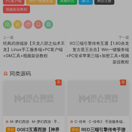
PC客户端
Win一键服务端
典藏怀旧
暴OL
网页注册
视频架设教程
上一篇
下一篇
经典武侠端游【天龙八部之仙术天
XO三端引擎传奇互通【1.80炎龙
龙】Linux手工服务端+PC客户端
复古星王合击】Win一键服务端
+GM工具+视频架设教程
+PC安卓苹果三端+加密工具+视频
架设教程
同类源码
荐
荐
M-梦幻西游
·
M-梦幻西游
·
手游
C-传奇
·
C-传奇2
·
手游服务端
·
服务端
·
端游服务端
端游服务端
GGE2互通西游【神界
RED三端引擎传奇手游
原创
原创