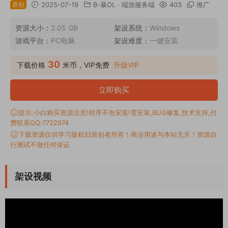
原创
2025-07-19
B-暴OL
·
端游服务端
403
推广
资源大小：
2.05 GB
架设系统：
Windows
游戏平台：
PC电脑
架设难度：
一键安装
30
下载价格
米币，VIP免费
升级VIP
立即购买
提示:小白购买资源注意!程序不包安装!需安装,BUG修复,技术支持,付
费联系QQ:7722974
下载资源仅供学习版权归原创者所有！商业用途与本站无关！资源自
行测试不做任何保证
架设视频