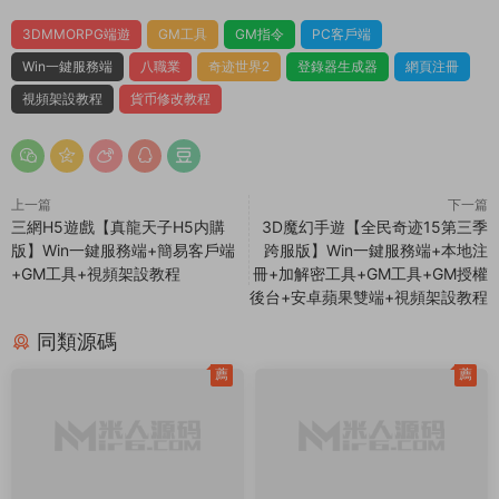
3DMMORPG端遊
GM工具
GM指令
PC客戶端
Win一鍵服務端
八職業
奇迹世界2
登錄器生成器
網頁注冊
視頻架設教程
貨币修改教程
上一篇
下一篇
三網H5遊戲【真龍天子H5内購
3D魔幻手遊【全民奇迹15第三季
版】Win一鍵服務端+簡易客戶端
跨服版】Win一鍵服務端+本地注
+GM工具+視頻架設教程
冊+加解密工具+GM工具+GM授權
後台+安卓蘋果雙端+視頻架設教程
同類源碼
薦
薦