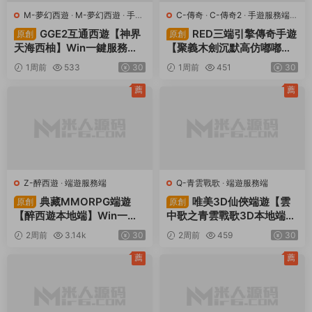
M-夢幻西遊
·
M-夢幻西遊
·
手遊
C-傳奇
·
C-傳奇2
·
手遊服務端
·
服務端
·
端遊服務端
端遊服務端
GGE2互通西遊【神界
RED三端引擎傳奇手遊
原創
原創
天海西柚】Win一鍵服務端
【聚義木劍沉默高仿嘟嘟沉
+安卓蘋果PC三端+内置GM
默】Win一鍵服務端+安卓蘋
1周前
533
30
1周前
451
30
工具+全套源碼+視頻架設教
果PC三端+視頻架設教程
程
薦
薦
Z-醉西遊
·
端遊服務端
Q-青雲戰歌
·
端遊服務端
典藏MMORPG端遊
唯美3D仙俠端遊【雲
原創
原創
【醉西遊本地端】Win一鍵
中歌之青雲戰歌3D本地端】
服務端+PC客戶端+GM後台
Win一鍵服務端+PC客戶端+
2周前
3.14k
30
2周前
459
30
+視頻架設教程
GM工具+視頻架設教程
薦
薦