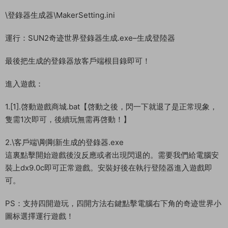
\登錄器生成器\MakerSetting.ini
運行：SUN2奇迹世界登錄器生成.exe–生成登陸器
最後把生成的登錄器放客戶端根目錄即可！
進入遊戲：
1.[1].啓動遊戲商城.bat【啓動之後，閃一下就退了是正常現象，
隻需1次即可，後續玩無需再啓動！】
2.\客戶端\剛剛新生成的登錄器.exe
這裏點擊開始遊戲後沒反應或者出現閃退的。需要我們給電腦安
裝上dx9.0c即可正常遊戲。安裝好後在執行登陸器進入遊戲即
可。
PS：支持四開遊玩，四開方法右鍵點擊電腦右下角的奇迹世界小
圖标選擇運行遊戲！