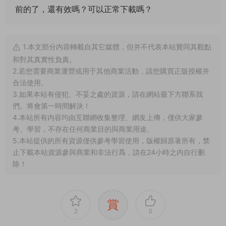
前的了，還有效嗎？可以正常下載嗎？
1.本文部分内容轉載自其它媒體，但并不代表本站贊同其觀點
和對其真實性負責。
2.若您需要商業運營或用于其他商業活動，請您購買正版授權并
合法使用。
3.如果本站有侵犯、不妥之處的資源，請在網站最下方聯系我
們。将會第一時間解決！
4.本站所有内容均由互聯網收集整理、網友上傳，僅供大家參
考、學習，不存在任何商業目的與商業用途。
5.本站提供的所有資源僅供參考學習使用，版權歸原著所有，禁
止下載本站資源參與商業和非法行爲，請在24小時之内自行删
除！
賞
2
0