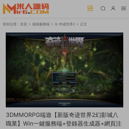
當前位置：
首頁
端遊服務端
Q-奇迹世界2
正文
3DMMORPG端遊【新版奇迹世界2幻影城八
職業】Win一鍵服務端+登錄器生成器+網頁注