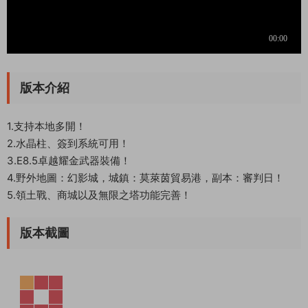
版本介紹
1.支持本地多開！
2.水晶柱、簽到系統可用！
3.E8.5卓越耀金武器裝備！
4.野外地圖：幻影城，城鎮：莫萊茵貿易港，副本：審判日！
5.領土戰、商城以及無限之塔功能完善！
版本截圖