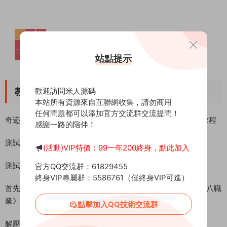
站點提示
歡迎訪問米人源碼
教程介紹
本站所有資源來自互聯網收集，請勿商用
任何問題都可以添加官方交流群交流提問！
奇迹世界2端遊 《新版奇迹世界2幻影城八職業》 Win 架設教程
感謝一路的陪伴！
測試系統：Windows Server 2019
(活動)VIP特價：99一年200終身，點此加入
測試IP：192.168.2.166 （外網架設和局網架設方法一樣）
官方QQ交流群：61829455
終身VIP專屬群：5586761（僅終身VIP可進）
首先進入我們官網：MiR6.com 搜索《新版奇迹世界2幻影城八職
業》下載好服務端，我這裏已事先下載好了
點擊加入QQ技術交流群
解壓服務端到D盤根目錄：