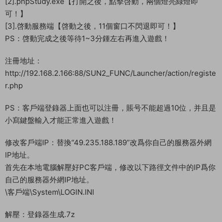
[2].phpStudy.exe【打開之後，點擊啓動，兩個燈亮綠燈即
可！】
[3].啓動服務端【啓動之後，11個窗口不閃退即可！】
PS：啓動完成之後等待1~3分鍾左右再進入遊戲！
注冊地址：
http://192.168.2.166:88/SUN2_FUNC/Launcher/action/registe
r.php
PS：客戶端登錄器上面也可以注冊，賬号不能超過10位，并且是
小寫鍵盤輸入才能正常進入遊戲！
修改客戶端IP：替換“49.235.188.189”改爲你自己的服務器外網
IP地址。
首先在本地電腦解壓好PC客戶端，修改以下路徑文件中的IP爲你
自己的服務器外網IP地址。
\客戶端\System\LOGIN.INI
解壓：登錄器生成.7z