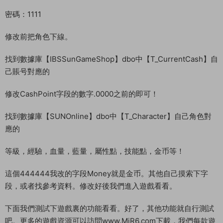
密碼：1111
修改前把角色下線。
找到數據庫【IBSSunGameShop】dbo中【T_CurrentCash】自
己賬号對應的
修改CashPoint字段的數字.0000之前的即可！
找到數據庫【SUNOnline】dbo中【T_Character】自己角色對
應的
等級，經驗，血量，藍量，屬性點，技能點，金币等！
這個444444我改的字段Money就是金币。其他自己摸索下字
段，或者找參考資料。修改好後我們進入遊戲看看。
下面我們測試下遊戲裏的功能看看。好了，其他功能就自行測試
吧。更多的遊戲資源可以訪問www.MiR6.com下載，我們每款遊