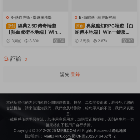
R-熱血虎衛
·
端遊服務端
B-白蛇傳
·
端遊服務端
經典2.5D傳奇端遊
典藏魔幻RPG端遊【白
原創
原創
【熱血虎衛本地端】Win一
蛇傳本地端】Win一鍵服務
鍵服務端+PC客戶端+視頻
端+PC客戶端+GM工具+視
3周前
8.89k
30
3周前
2.87k
30
架設教程
頻架設教程
評論
0
請先
登錄
本站所提供的内容均來自公開網絡收集、轉發、二次開發而來，若侵犯了您的
合法權益，請來信通知我們，我們會及時删除，給您帶來的不便，我們深表歉
意。
下載用戶僅供學習交流，若使用商業用途，請購買正版授權，否則産生的一切
後果将由下載用戶自行承擔。
Copyright © 2012-2025
MiR6.COM
All Rights Reserved
網站地圖
投訴郵箱：
Mail@Mir6.com
蜀ICP備2022016462号-2