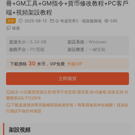
冊+GM工具+GM指令+貨币修改教程+PC客戶
端+視頻架設教程
原創
2025-08-13
Q-奇迹世界2
·
端遊服務端
595
推廣
資源大小：
5.34 GB
架設系統：
Windows
遊戲平台：
PC電腦
架設難度：
一鍵安裝
30
下載價格
米币，VIP免費
升級VIP
立即購買
提示:小白購買資源注意!程序不包安裝!需安裝,BUG修複,技術支持,付
費聯系QQ:7722974
下載資源僅供學習版權歸原創者所有！商業用途與本站無關！資源自
行測試不做任何保證
架設視頻