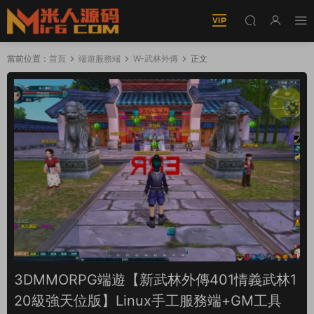
當前位置：
首頁
端遊服務端
W-武林外傳
正文
3DMMORPG端遊【新武林外傳401情義武林1
20級強天位版】Linux手工服務端+GM工具