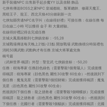
新手裝備NPC 出售新手起步魔YY 以及坐騎 飾品
七俠有傳送BOSS之家NPC 皇城都統、叛軍總帥、修羅天魔王、
黑暗王子、龍王、西北天狼40分鍾刷新一次
七俠知縣旁邊NPC名字叫（在線得好禮）可接任務：在線任務 每
日在線二小時 可以獲得 金子 和 大量經驗。
在線得好禮記得去完成任務
京城火鳳凰移動到七俠鎮坐标：-55,28
京城戰場傳送每天晚上21點-23點 開放戰場 武勳換積分時裝禮包
消耗50萬武勳 武勳夠才有任務 京城大将軍處兌換
稱号篇
（武林世界·稱謂）外型：聖玄武 七俠鎮坐标：-50,20
任務：樹海專家 任務顔色綠色（需要擊殺1個青陽人）完成後獲
得稱謂：樹海專家（顔色黑色 屬性30攻擊 60生命）–然後跳到下
個任務：魔鬼克星（需要擊殺1個招财豬）完成後獲得稱謂：魔鬼
克星（顔色黑色 屬性30攻擊 60生命）
然後跳到下個任務：龍之拯救者（需要擊殺1個蝴蝶妖）完成後獲
得稱謂：龍之拯救者（顔色黑色 屬性30攻擊 60生命）–然後跳到
下個任務：北國行者（需要擊殺1個貓妖）完成後獲得稱謂：北國