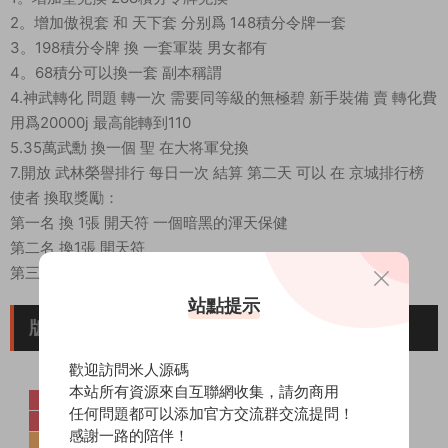
2。增加傲視套 和 天下套 分别爲 148積分令牌一套
3。198積分令牌 換 一套軍裝 男女都有
4。68積分可以換一套 副本稱謂
4.神武轉化 問題 轉一次 需要同等級的無極碧 新手裝備 賣 轉化費
用爲20000j 最高能轉到110
5.35萬武勳 換一個 聖 在大将軍兌換
7.開放 武林榮譽排行 每日一次 結算 第二天 可以 在 京城排行榜
使者 換取獎勵：
第一名 換 1張 開天符 一個暗黑的渾天保健
第二名 換1張 開天符
第三名 換1張 軒轅
站點提示
版本截圖
歡迎訪問米人源碼
本站所有資源來自互聯網收集，請勿商用
任何問題都可以添加官方交流群交流提問！
感謝一路的陪伴！