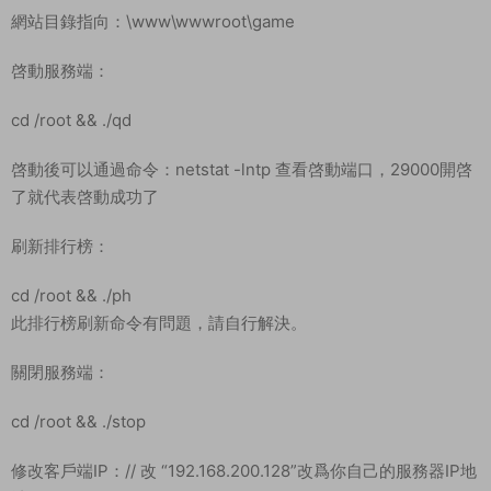
網站目錄指向：\www\wwwroot\game
啓動服務端：
cd /root && ./qd
啓動後可以通過命令：netstat -lntp 查看啓動端口，29000開啓
了就代表啓動成功了
刷新排行榜：
cd /root && ./ph
此排行榜刷新命令有問題，請自行解決。
關閉服務端：
cd /root && ./stop
修改客戶端IP：// 改 “192.168.200.128”改爲你自己的服務器IP地