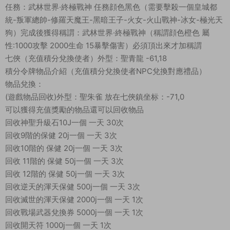
任務：武林世界·終極戰神 任務顔色黑色（需要擊殺一個皇城都
統-叛軍總帥-修羅天魔王-黑暗王子-火女-火山戰神-冰女-極光天
狗）完成後獲得稱謂：武林世界·終極戰神（稱謂顔色橙色 屬
性:1000攻擊 2000生命 15暴擊傷害）必須頂出來才加稱謂
七俠（充值積分兌換使者）外型：聖青龍 -61,18
積分令牌物品介紹（充值積分兌換使者NPC兌換對應禮品）
物品兌換：
(遊戲物品回收)外型：聖朱雀 放在七俠鎮坐标：-71,0
可以獲得充值獎勵的物品還可以回收物品
回收神聖升級石10J一個 一天 30次
回收9階的保健 20j一個 一天 3次
回收10階的 保健 20j一個 一天 3次
回收 11階的 保健 50j一個 一天 3次
回收 12階的 保健 50j一個 一天 3次
回收逆天的渾天保健 500j一個 一天 3次
回收滅世的渾天保健 2000j一個 一天 1次
回收戰場武器兌換券 5000j一個 一天 1次
回收開天符 1000j一個 一天 1次