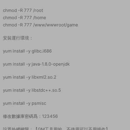
chmod -R 777 /root
chmod -R 777 /home
chmod -R 777 /www/wwwroot/game
安裝運行環境：
yum install -y glibc.i686
yum install -y java-1.8.0-openjdk
yum install -y libxml2.so.2
yum install -y libstdc++.so.5
yum install -y psmisc
修改數據庫密碼爲：123456
設置外網權限：【GM工具用的，不使用可以不用操作】