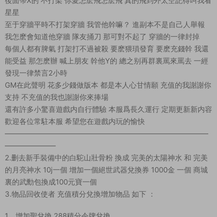
後面帶X的 不打架 你愛怎麽飛怎麽飛 真的飛到外太空記得叫我看
星星
至于穿牆平時不打架穿牆 我管他幹嘛？ 進副本不是自己人舉報
我怎麽會知道他穿牆 隊友捅刀 那可對不起了 穿牆的一律封掉
每個人都有脾氣 打架打不過被殺 要麽猥瑣發育 要麽充錢幹 我還
能受益 那怎麽辦 喊上朋友 幹他Y的 總之别再群裏罵來罵去 一經
發現一律禁言2小時
GM在此聲明 花多少錢做版本 都是本人心甘情願 充值的我謝謝你
支持 不充值的我也謝謝你來捧場
還有許多小驚喜遊戲内自行體驗 本服爲長久運行 定期更新新内容
歡迎各位常駐本服 希望您在遊戲内玩的愉快
————————————————————————————
———————
2.删去新手裝備中的白駝山壯骨粉 換成 完美的太陽神水 和 完美
的月亮神水 10j一個 增加一個絕世武器兌換券 1000金 一個 商城
裏的武勳包換成100元寶一個
3.物品回收使者 充值積分兌換增加物品 如下 ：
1。增加聖兌換 288積分令牌兌換