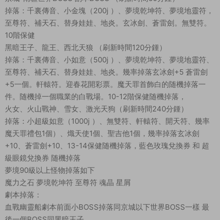
掉落：千裏傳音、小金塊（200j ）、夢境乾坤符、夢境地靈符，
至尊符、補天石、替身娃娃、地炎。玄冰劍、蒼雷劍。無雙符。
10階保健
黑暗王子、龍王、西北天狼 （刷新時間120分鍾）
掉落：千裏傳音、小如意（500j ）、夢境乾坤符、夢境地靈符、
至尊符、補天石、替身娃娃、地炎。幾率掉落玄冰劍+5 蒼雷劍
+5一個。軒轅符。迎春花開彩票。魔天罪首飾白的随機掉落一
件。随機掉一個職業的白戰場。10-12階保健随機掉落，
火女、火山戰神、雪女、激光天狗（刷新時間240分鍾）
掉落：小超級如意（1000j ）、無雙符、軒轅符、開天符、幾率
魔天罪禮包1個）、熾天使1個、聖吉他1個，幾率掉落玄冰劍
+10、蒼雷劍+10、13-14保健随機掉落，藍色玫瑰兌換券 和 超
級眼鏡兌換券 随機掉落
夢境90級以上怪物掉落如下
魔力之石 夢境乾坤符 至尊符 魂晶 星屑
劇本掉落：
血戰幽靈船劇本前面小BOSS掉落同京城以下世界BOSS一樣 最
後一個BOSS同黑暗王子