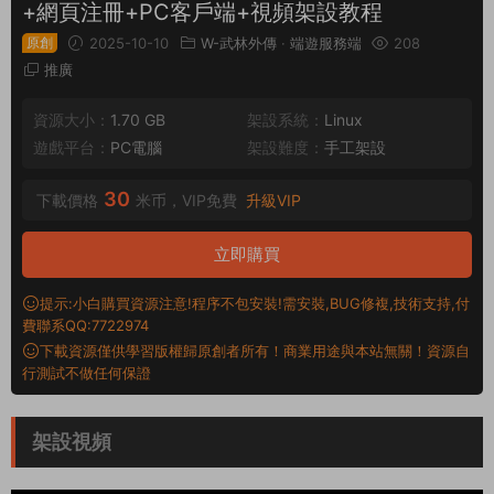
+網頁注冊+PC客戶端+視頻架設教程
原創
2025-10-10
W-武林外傳
·
端遊服務端
208
推廣
資源大小：
1.70 GB
架設系統：
Linux
遊戲平台：
PC電腦
架設難度：
手工架設
30
下載價格
米币，VIP免費
升級VIP
立即購買
提示:小白購買資源注意!程序不包安裝!需安裝,BUG修複,技術支持,付
費聯系QQ:7722974
下載資源僅供學習版權歸原創者所有！商業用途與本站無關！資源自
行測試不做任何保證
架設視頻