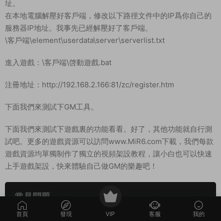
址。
在本地電腦解壓好客戶端，修改以下路徑文件中的IP爲你自己的
服務器IP地址。我事先已經解壓好了客戶端。
\客戶端\element\userdata\server\serverlist.txt
進入遊戲：\客戶端\啓動遊戲.bat
注冊地址：http://192.168.2.166:81/zc/register.htm
下面我們來測試下GM工具。
下面我們來測試下遊戲裏的功能看看。好了，其他功能就自行測
試吧。更多的遊戲資源可以訪問www.MiR6.com下載，我們每款
遊戲資源均單獨制作了獨立的視頻架設教程，讓小白也可以快速
上手遊戲架設，快來體驗自己做GM的樂趣吧！
常見問題
首頁
發現
VIP
客服
我的
架設系統、遊戲平台、架設難度分别代表什麽意