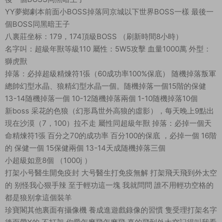
YY夢鄉劇本前面小BOSS掉落同京城以下世界BOSS一樣 最後一
個BOSS同黑暗王子
八裏莊坐标：179，174頂級BOSS （刷新時間8小時）
名字叫：超級年獸等級110 屬性：5W5攻擊 血量1000萬 外型：
獅虎獸
掉落：必掉超級精煉符1張（60成功率100%保底） 随機掉落叛軍
總帥幻型水晶、狼精幻型水晶一個。随機掉落一個15階的保健
13-14随機掉落一個 10-12随機掉落兩個 1-10随機掉落10個
新boss 采花的色狼（幻形爲世外高狼的虛影），每天晚上9點出
現在沙漠（7，100）拉不走 屬性同超級年獸 掉落：必掉一個天
命精煉符1張 百分之70的成功率 百分100的保底 ，必掉一個 16階
的 保健一個 15保健兩個 13-14天成随機掉落三個
小超級如意8個 （1000j ）
打架小号醫生開免疫封 大号醫生打免疫無解 打架飛天飛到外太空
的 别怪我心狠手辣 至于輕功這一塊 我就問問 誰不用輕功空格的
都是狼别拿這個裝羊
珍寶閣其他裏面有攝像機 養成進遊戲錄像的習慣 隻受理打架名字