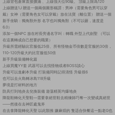
上線背包倉庫直接擴滿 、上線強天位90級。 頂級上限爲120
上線贈送1J 贈送一個兩個圖形稱謂：男神（需要角色男可以穿
戴）女神（需要角色女可以穿戴）放在法寶（離位置） 贈送一個
新手坐騎：獨角獸外形 名字也叫獨角獸（不可以砸，速度是
6.0）
添加一個NPC 放在村長旁邊名字叫：轉職 外型上代劍聖 （可以
在這裏轉成自己想要的職業）
升級所需經驗比官服低25倍、所有怪物金币倍數是官服的30倍，
110-120升級大約比官服低50倍
新手升級裝備轉化篇
上線買魔YY套 武器可以去找怪物或者BOSS談心
升級可以進劇本升級 打裝備同時記得清怪 升級很6
也可以去火島轉冰島118升級
夢境是打材料的地方
防具打到地炎去兌換裝備 遊蕩精英均爆地炎
降龍鞋轉化天聖鞋—需要拿絕世鞋去精煉師巧奪一次變成真絕世
——然後在去神匠處鬼斧
在去拿降龍轉化天聖 以此類推 嫌麻煩的 隻适合快餐這一點老G也