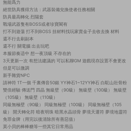
無能爲力
絕世防具獲得方法：武器裝備兌換使者任務相關
防具最高轉化 烈陽套
戰場武器隻有BOSS或者珍寶閣有
打不到遊蕩 打不到BOSS 挂材料找玩家賣金子去收去換 材料
還不行去刷副本
還不行 關電腦 出去玩吧
本服節奏适中 想一夜頂級 不存在的
3天更新一次 有想法建議的 可以私聊GM 遊戲現存設置不會更改
但是可以微調
新手雜貨NPC
請神符 1T一個 千裏傳音50銀 YY神石1~12YY神石 白駝山壯骨粉
雙倍經驗 傳送門 四晶 無級壁（90級） 無級壁（100級） 無級壁
（105級） 無級壁（110級）
同級無極壁（90級） 同級無極壁（100級） 同級無極壁（105
級） 開天轉化符 暗夜明珠 暗黑水晶頭骨 夢境天運符 夢境地靈符
免罪金牌（用完以後清除所有善惡值）
莫小貝的棒棒糖等一些其它日常用品