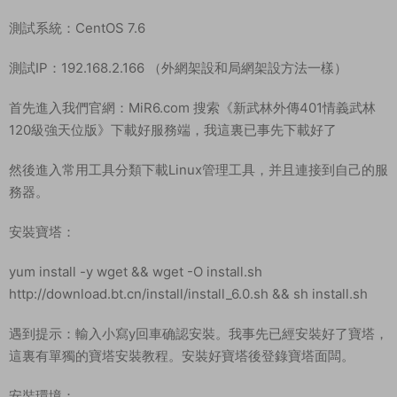
測試系統：CentOS 7.6
測試IP：192.168.2.166 （外網架設和局網架設方法一樣）
首先進入我們官網：MiR6.com 搜索《新武林外傳401情義武林
120級強天位版》下載好服務端，我這裏已事先下載好了
然後進入常用工具分類下載Linux管理工具，并且連接到自己的服
務器。
安裝寶塔：
yum install -y wget && wget -O install.sh
http://download.bt.cn/install/install_6.0.sh && sh install.sh
遇到提示：輸入小寫y回車确認安裝。我事先已經安裝好了寶塔，
這裏有單獨的寶塔安裝教程。安裝好寶塔後登錄寶塔面闆。
安裝環境：