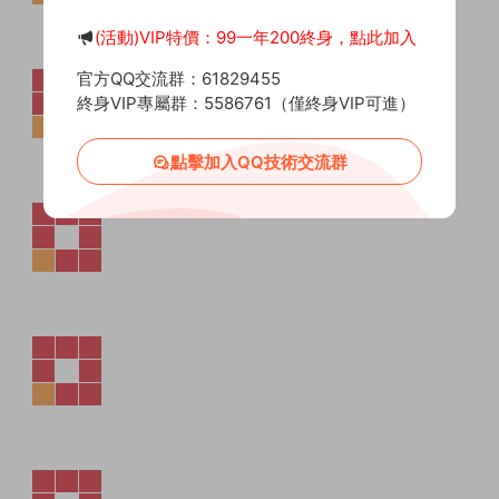
(活動)VIP特價：99一年200終身，點此加入
官方QQ交流群：61829455
終身VIP專屬群：5586761（僅終身VIP可進）
點擊加入QQ技術交流群