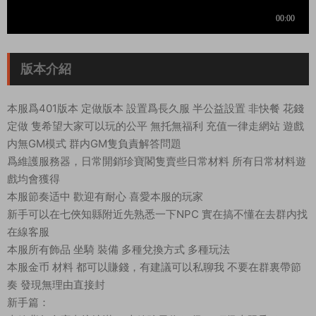
版本介紹
本服爲401版本 定做版本 設置爲長久服 半公益設置 非快餐 花錢
定做 隻希望大家可以玩的公平 無托無福利 充值一律走網站 遊戲
内無GM模式 群内GM隻負責解答問題
爲維護服務器，日常開銷珍寶閣隻賣些日常材料 所有日常材料遊
戲均會獲得
本服節奏适中 歡迎有耐心 喜愛本服的玩家
新手可以在七俠知縣附近先熟悉一下NPC 實在搞不懂在去群内找
在線客服
本服所有飾品 坐騎 裝備 多種兌換方式 多種玩法
本服金币 材料 都可以賺錢，有建議可以私聊我 不要在群裏帶節
奏 發現無理由直接封
新手篇：