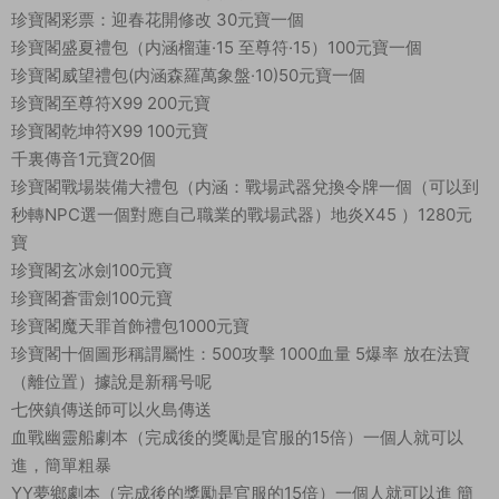
珍寶閣彩票：迎春花開修改 30元寶一個
珍寶閣盛夏禮包（内涵榴蓮·15 至尊符·15）100元寶一個
珍寶閣威望禮包(内涵森羅萬象盤·10)50元寶一個
珍寶閣至尊符X99 200元寶
珍寶閣乾坤符X99 100元寶
千裏傳音1元寶20個
珍寶閣戰場裝備大禮包（内涵：戰場武器兌換令牌一個（可以到
秒轉NPC選一個對應自己職業的戰場武器）地炎X45 ）1280元
寶
珍寶閣玄冰劍100元寶
珍寶閣蒼雷劍100元寶
珍寶閣魔天罪首飾禮包1000元寶
珍寶閣十個圖形稱謂屬性：500攻擊 1000血量 5爆率 放在法寶
（離位置）據說是新稱号呢
七俠鎮傳送師可以火島傳送
血戰幽靈船劇本（完成後的獎勵是官服的15倍）一個人就可以
進，簡單粗暴
YY夢鄉劇本（完成後的獎勵是官服的15倍）一個人就可以進 簡