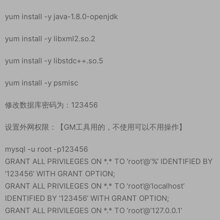
chmod -R 777 /root
chmod -R 777 /www/wwwroot/wulin
安装运行环境：
yum install -y glibc.i686
yum install -y java-1.8.0-openjdk
yum install -y libxml2.so.2
yum install -y libstdc++.so.5
yum install -y psmisc
修改数据库密码为：123456
设置外网权限：【GM工具用的，不使用可以不用操作】
mysql -u root -p123456