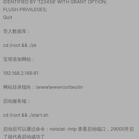
GRANT ALL PRIVILEGES ON *.* TO ‘root’@’%’ IDENTIFIED BY
‘123456’ WITH GRANT OPTION;
GRANT ALL PRIVILEGES ON *.* TO ‘root’@’localhost’
IDENTIFIED BY ‘123456’ WITH GRANT OPTION;
GRANT ALL PRIVILEGES ON *.* TO ‘root’@’127.0.0.1’
IDENTIFIED BY ‘123456’ WITH GRANT OPTION;
FLUSH PRIVILEGES;
Quit
导入数据库：
cd /root && ./sk
宝塔添加网站：
192.168.2.166:81
网站目录指向：\www\wwwroot\wulin