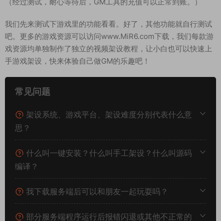
0 重启服务端
特别说明：经过测试，GM命令无法正常使用，请自行研究看看
吧。另外GM工具充值暂时没有秒到账功能，慢充需要等待一会
看是否有效。
（经过测试，耐心等待后，GM工具的充值可以正常到账。）
我们先来测试下游戏里的功能看看。好了，其他功能就自行测试
吧。更多的游戏资源可以访问www.MiR6.com下载，我们每款游
戏资源均单独制作了独立的视频架设教程，让小白也可以快速上
手游戏架设，快来体验自己做GM的乐趣吧！
常见问题
架设系统、游戏平台、架设难度分别代表什么意
思？
什么叫一键安装？什么叫手工架设？什么叫源码