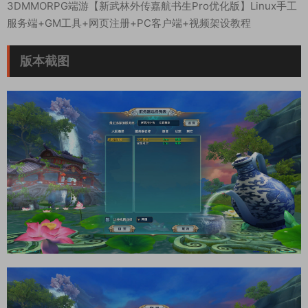
3DMMORPG端游【新武林外传嘉航书生Pro优化版】Linux手工
服务端+GM工具+网页注册+PC客户端+视频架设教程
版本截图