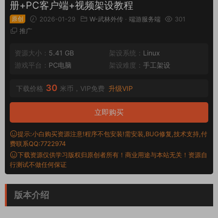
册+PC客户端+视频架设教程
原创
2026-01-29
W-武林外传
·
端游服务端
301
推广
资源大小：
5.41 GB
架设系统：
Linux
游戏平台：
PC电脑
架设难度：
手工架设
30
下载价格
米币，VIP免费
升级VIP
立即购买
提示:小白购买资源注意!程序不包安装!需安装,BUG修复,技术支持,付
费联系QQ:7722974
下载资源仅供学习版权归原创者所有！商业用途与本站无关！资源自
行测试不做任何保证
版本介绍