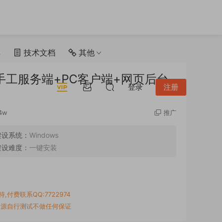
具
技术文档
其他
半手工服务端+PC客户端+网页后台
登录
注册
4w
推广
架设系统：
Windows
架设难度：
一键安装
付费联系QQ:7722974
资源自行测试不做任何保证