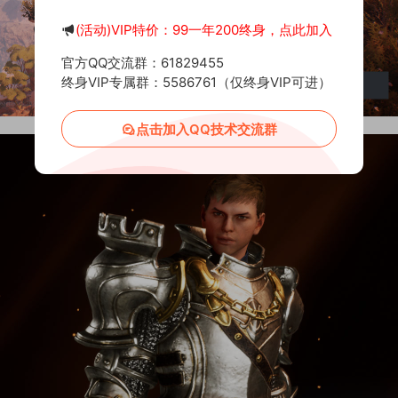
(活动)VIP特价：99一年200终身，点此加入
官方QQ交流群：61829455
终身VIP专属群：5586761（仅终身VIP可进）
点击加入QQ技术交流群