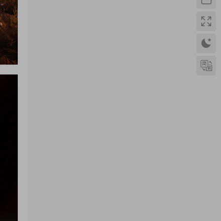
yhb123123
• 1周前
感谢分享，非常好玩。
来源：
三网H5小游戏【非正常脑洞】Win一键服务
端+Linux手工服务端+视频架设教程