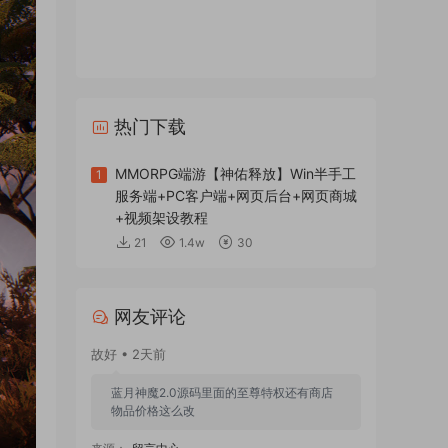
热门下载
MMORPG端游【神佑释放】Win半手工
1
服务端+PC客户端+网页后台+网页商城
+视频架设教程
21
1.4w
30
网友评论
故好 • 2天前
蓝月神魔2.0源码里面的至尊特权还有商店
物品价格这么改