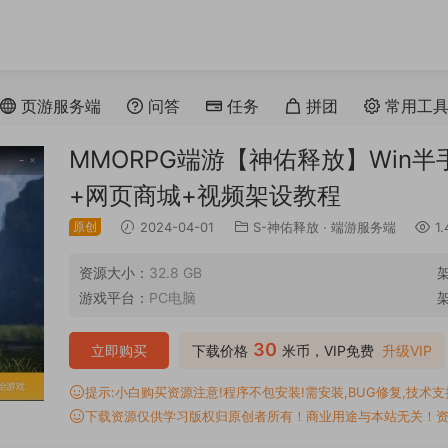
页游服务端
问答
任务
拼团
常用工
MMORPG端游【神佑释放】Win
+网页商城+视频架设教程
原创
2024-04-01
S-神佑释放
·
端游服务端
1.
资源大小：
32.8 GB
游戏平台：
PC电脑
30
立即购买
下载价格
米币，VIP免费
升级VIP
提示:小白购买资源注意!程序不包安装!需安装,BUG修复,技术支持,
下载资源仅供学习版权归原创者所有！商业用途与本站无关！