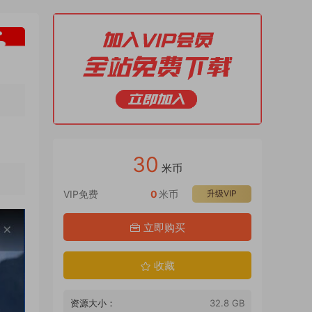
30
米币
VIP免费
0
米币
升级VIP
立即购买
收藏
资源大小：
32.8 GB