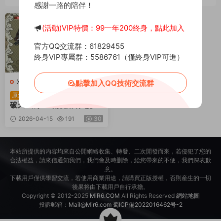
感謝一路的陪伴！
薦
(活動)VIP特價：99一年200終身，點此加入
官方QQ交流群：61829455
終身VIP專屬群：5586761（僅終身VIP可進）
X-新破天一劍
·
端遊服務端
點擊加入QQ技術交流群
稀有武俠魔幻端遊【新
原創
破天一劍-95附魔麻将端】
Win一鍵服務端+PC客戶端
2026-04-15
191
30
+免授權網關+GM修改工具
+合服工具+視頻架設教程
本站所提供的内容均來自公開網絡收集、轉發、二次開發而來，若侵犯了您的
合法權益，請來信通知我們，我們會及時删除，給您帶來的不便，我們深表歉
意。
下載用戶僅供學習交流，若使用商業用途，請購買正版授權，否則産生的一切
後果将由下載用戶自行承擔。
Copyright © 2012-2025
MiR6.COM
All Rights Reserved
網站地圖
投訴郵箱：
Mail@Mir6.com
蜀ICP備2022016462号-2