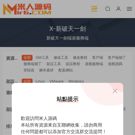
X-新破天一劍
新破天一劍端遊服務端
全部
GM工具
修改工具
修改教程
客戶端
客戶端補丁
資源類
服務端補丁
架設工具
架設教程
遊戲服務端
遊戲源碼
型
登陸器
腳本素材
配套網站
架設系
全部
Linux
VMware
Windows
統
全部
PC電腦
安卓Android
蘋果IOS
H5自适應
遊戲平
WEB網頁
多端互通
站點提示
工具類
教程類
台
全部
GM工具
一鍵安裝
修改工具
修改教程
手工架設
架設難
架設工具
源碼編譯
度
歡迎訪問米人源碼
本站所有資源來自互聯網收集，請勿商用
排序
最新
更新
推薦
下載
浏覽
點贊
任何問題都可以添加官方交流群交流提問！
評論
随機