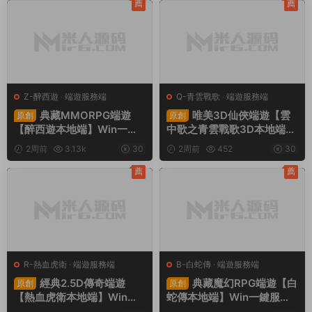
程
薦
薦
Z-醉西遊
·
端遊服務端
Q-青雲戰歌
·
端遊服務端
典藏MMORPG端遊
唯美3D仙俠端遊【雲
原創
原創
【醉西遊本地端】Win一鍵
中歌之青雲戰歌3D本地端】
服務端+PC客戶端+GM後台
Win一鍵服務端+PC客戶端+
2周前
3.13k
30
2周前
452
30
+視頻架設教程
GM工具+視頻架設教程
薦
薦
R-熱血虎衛
·
端遊服務端
B-白蛇傳
·
端遊服務端
經典2.5D傳奇端遊
典藏魔幻RPG端遊【白
原創
原創
【熱血虎衛本地端】Win一
蛇傳本地端】Win一鍵服務
鍵服務端+PC客戶端+視頻
端+PC客戶端+GM工具+視