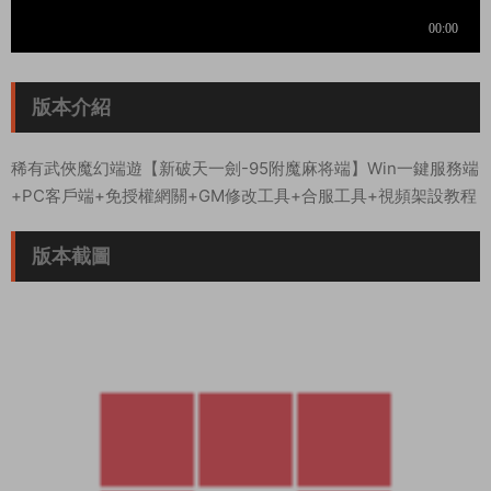
版本介紹
稀有武俠魔幻端遊【新破天一劍-95附魔麻将端】Win一鍵服務端
+PC客戶端+免授權網關+GM修改工具+合服工具+視頻架設教程
版本截圖