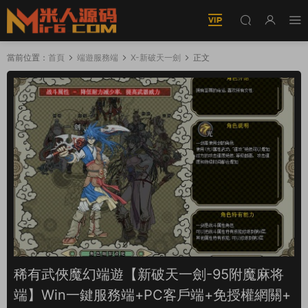
當前位置：
首頁
端遊服務端
X-新破天一劍
正文
稀有武俠魔幻端遊【新破天一劍-95附魔麻将
端】Win一鍵服務端+PC客戶端+免授權網關+