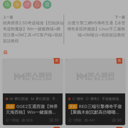
上一篇
下一篇
經典懷舊2.5D奇迹端遊【烈焰誅仙
白鹭引擎三網H5傳奇互通【冰雪
奇迹附魔版】Win一鍵服務端+網
傳奇多區跨服版】Linux手工服務
頁注冊+GM工具+PC客戶端+視頻
端+GM後台+視頻架設教程
架設教程
同類源碼
薦
薦
M-夢幻西遊
·
M-夢幻西遊
·
手遊
C-傳奇
·
C-傳奇2
·
手遊服務端
·
服務端
·
端遊服務端
端遊服務端
GGE2互通西遊【神界
RED三端引擎傳奇手遊
原創
原創
天海西柚】Win一鍵服務端
【聚義木劍沉默高仿嘟嘟沉
+安卓蘋果PC三端+内置GM
默】Win一鍵服務端+安卓蘋
1周前
506
30
1周前
441
30
工具+全套源碼+視頻架設教
果PC三端+視頻架設教程