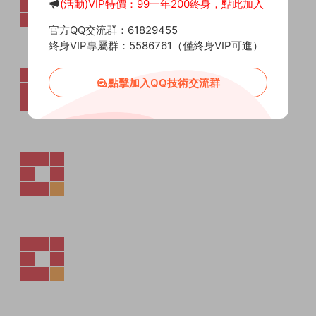
(活動)VIP特價：99一年200終身，點此加入
官方QQ交流群：61829455
終身VIP專屬群：5586761（僅終身VIP可進）
點擊加入QQ技術交流群