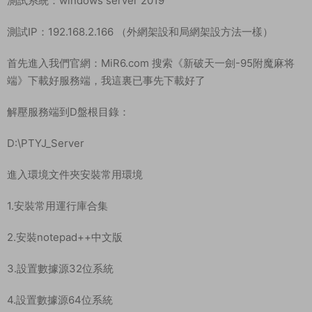
測試系統：windows server 2019
測試IP：192.168.2.166 （外網架設和局網架設方法一樣）
首先進入我們官網：MiR6.com 搜索《新破天一劍-95附魔麻将
端》下載好服務端，我這裏已事先下載好了
解壓服務端到D盤根目錄：
D:\PTYJ_Server
進入環境文件夾安裝常用環境
1.安裝常用運行庫合集
2.安裝notepad++中文版
3.設置數據源32位系統
4.設置數據源64位系統