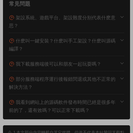
常見問題
架設系統、遊戲平台、架設難度分别代表什麽意
思？
什麽叫一鍵安裝？什麽叫手工架設？什麽叫源碼
編譯？
我下載服務端後可以和朋友一起玩耍嗎？
部分服務端程序運行後報錯閃退或其他不正常的
解決方法？
我看到網站上的源碼軟件發布時間已經是很多年
前的了，還有效嗎？可以正常下載嗎？
1.本文部分内容轉載自其它媒體，但并不代表本站贊同其觀點