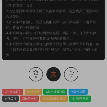
和對其真實性負責。
2.若您需要商業運營或用于其他商業活動，請您購買正版授權并
合法使用。
3.如果本站有侵犯、不妥之處的資源，請在網站最下方聯系我
們。将會第一時間解決！
4.本站所有内容均由互聯網收集整理、網友上傳，僅供大家參
考、學習，不存在任何商業目的與商業用途。
5.本站提供的所有資源僅供參考學習使用，版權歸原著所有，禁
止下載本站資源參與商業和非法行爲，請在24小時之内自行删
除！
賞
0
0
GM修改工具
PC客戶端
Win一鍵服務端
免授權網關
合服工具
新破天一劍
稀有武俠魔幻端遊
視頻架設教程