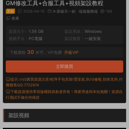
GM修改工具+合服工具+視頻架設教程
原創
2026-04-15
X-新破天一劍
·
端遊服務端
195
推廣
資源大小：
1.56 GB
架設系統：
Windows
遊戲平台：
PC電腦
架設難度：
一鍵安裝
30
下載價格
米币，VIP免費
升級VIP
立即購買
提示:小白購買資源注意!程序不包安裝!需安裝,BUG修複,技術支持,付
費聯系QQ:7722974
下載資源僅供學習版權歸原創者所有！商業用途與本站無關！資源自
行測試不做任何保證
架設視頻