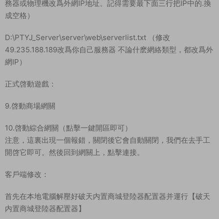
務器或物理機改爲外網IP地址。記得需要最下面三行把IP中的.換
成空格）
D:\PTYJ_Server\server\web\serverlist.txt （修改
49.235.188.189改爲你自己服務器 不論什麽網絡類型，都改爲外
網IP）
正式啓動遊戲：
9.啓動商場網關
10.啓動綜合網關（點擊一鍵開區即可）
注意，這裏出現一個報錯，關閉後它會自動關閉，我們在去手工
開啓它即可。然後回到網關上，點擊連接。
客戶端修改：
首先在本地電腦解壓好破天内置商城登陸器配置器并運行【破天
内置商城登陸器配置器】