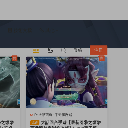
具
技術文檔
其他
登錄
注冊
薦
薦
D-大話西遊
·
手遊服務端
擎之缥缈
大話回合手遊【最新引擎之缥缈
原創