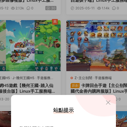
多區修複版】Linux手工服務
西遊孩子端】Linux手工服務
蘋果雙端+管理後台+CDK後
蘋果雙端+管理後台+CDK後
05-12
2.13k
0
30
2025-05-11
1.14k
0
頻架設教程
架設教程
薦
王國H5
·
J-幾何王國H5
·
手遊服務端
·
Z-主公别鬧
·
手遊服務端
務端
網H5遊戲【幾何王國-踏入仙
卡牌回合手遊【主公别鬧
原創
服後台版】Linux手工服務端
國代金劵内購跨服版】Linux
管理後台+CDK後台+視頻架設
端+安卓蘋果雙端+GM運營後台
03-20
1.04k
0
30
2025-03-05
1.06k
0
後台+視頻架設教程
站點提示
薦