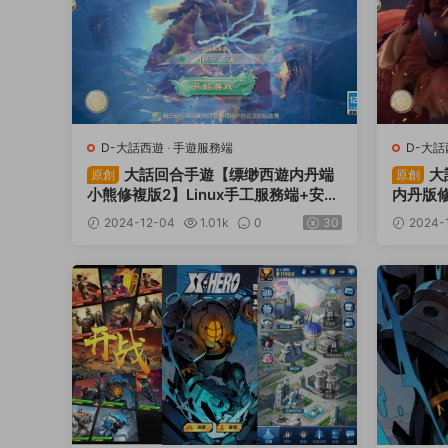
D-大話西遊
·
手遊服務端
D-大話
大話回合手遊【缥缈西遊内丹端
大
原創
原創
小熊修複版2】Linux手工服務端+安卓
内丹版修
蘋果雙端+管理後台+CDK後台+視頻
卓蘋果雙
2024-12-04
1.01k
0
30
2024-
架設教程
頻架設