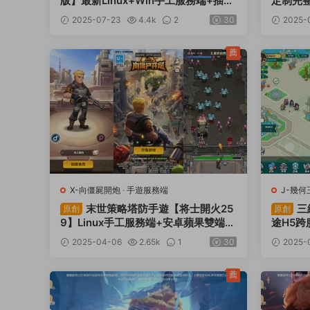
版】最新Linux+Win手工服務端+插件
定制完整
+安卓蘋果雙端+GM授權後台+CDK後
端+安卓
2025-07-23
4.4k
2
30
2025-
台+視頻架設教程
台+視
薦
X-向僵屍開炮
·
手遊服務端
J-幾何
頁遊服
末世策略塔防手遊【将士開火25
三
原創
原創
9】Linux手工服務端+安卓蘋果雙端
途H5跨
+本地熱更+本地驗證+解密工具+CDK
+安卓+
2025-04-06
2.65k
1
30
2025-
後台+運營後台+視頻架設教程
教程
薦