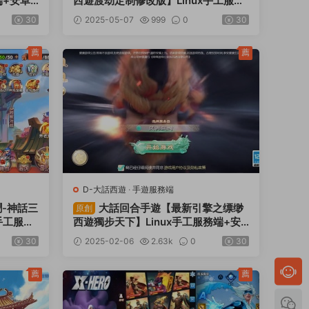
端+安卓
西遊渡劫定制修改版】Linux手工服務
台+視頻
端+安卓蘋果雙端+管理後台+CDK後
30
2025-05-07
999
0
30
台+視頻架設教程
薦
薦
D-大話西遊
·
手遊服務端
-神話三
大話回合手遊【最新引擎之缥缈
原創
手工服務
西遊獨步天下】Linux手工服務端+安
+CDK
卓蘋果雙端+管理後台+CDK後台+視
30
2025-02-06
2.63k
0
30
頻架設教程
薦
薦