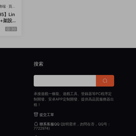
務端
·
頁遊
】Lin
台+架設教
30
搜索
承接遊戲一條龍、遊戲工具、登錄器等PC程序定
制開發、安卓APP定制開發、提供高品質服務器出
租！
提交工單
聯系客服QQ
(說明需求，勿問在否，QQ号：
7722974)