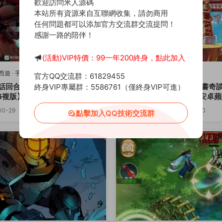
歡迎訪問米人源碼
本站所有資源來自互聯網收集，請勿商用
任何問題都可以添加官方交流群交流提問！
感謝一路的陪伴！
(活動)VIP特價：99一年200終身，點此加入
西遊
·
手遊服務端
T-天書奇談3D
·
手遊服務端
官方QQ交流群：61829455
話回合手遊【最新引擎之缥缈
懷舊回合手遊【天書奇談
終身VIP專屬群：5586761（僅終身VIP可進）
原創
複版】Linux手工服務端+安
版】Linux手工服務端+安卓
端+管理後台+CDK後台+視
+假人陪玩+GM授權後台+CD
10-29
1.1k
0
30
2024-10-15
845
0
點擊加入QQ技術交流群
教程
+視頻架設教程