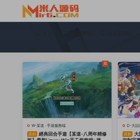
首頁
手遊服務端
端遊服務端
薦
W-某道
·
手遊服務端
D-大話
經典回合手遊【某道-八周年精修
大
原創
原創