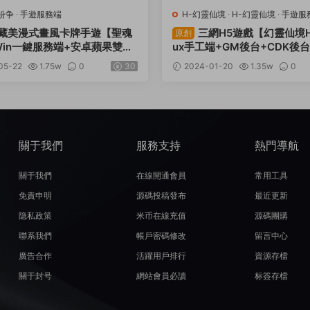
紛争
·
手遊服務端
H-幻靈仙境
·
H-幻靈仙境
·
手遊服
服務端
藏美漫式畫風卡牌手遊【聖魂
三網H5遊戲【幻靈仙境H5
原創
in一鍵服務端+安卓蘋果雙端
ux手工端+GM後台+CDK後
具+CDK後台+GM授權後台
程
05-22
1.75w
0
30
2024-01-20
1.35w
0
架設教程
關于我們
服務支持
熱門導航
關于我們
在線開通會員
常用工具
免責申明
源碼投稿發布
最近更新
隐私政策
米币在線充值
源碼團購
聯系我們
帳戶密碼修改
留言中心
廣告合作
活躍用戶排行
資源存檔
關于封号
網站會員必讀
标簽存檔