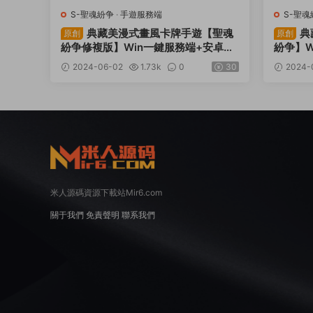
S-聖魂紛争
·
手遊服務端
S-聖魂
典藏美漫式畫風卡牌手遊【聖魂
典
原創
原創
紛争修複版】Win一鍵服務端+安卓蘋
紛争】W
果雙端+解密工具+CDK後台+GM授權
+解密工
2024-06-02
1.73k
0
30
2024-
後台+視頻架設教程
+視頻
米人源碼資源下載站Mir6.com
關于我們
免責聲明
聯系我們