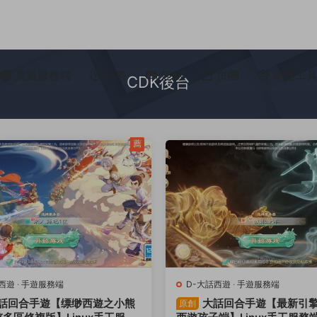
頁遊服務端
問答
任務
拼團
常用工
CDK後台
薦
西遊
·
手遊服務端
D-大話西遊
·
手遊服務端
話回合手遊【缥缈西遊之小熊
大話回合手遊【最新引
原創