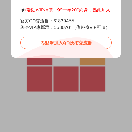
(活動)VIP特價：99一年200終身，點此加入
官方QQ交流群：61829455
終身VIP專屬群：5586761（僅終身VIP可進）
點擊加入QQ技術交流群