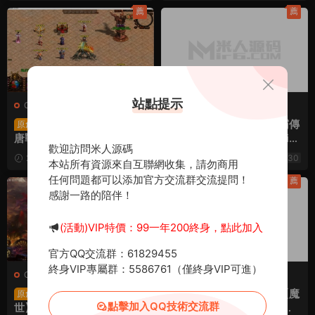
薦
薦
站點提示
C-傳奇世界
·
端遊服務端
C-傳奇世界
·
手遊服務端
星河引擎傳世端遊【大
傳世手遊【靈槍争霸傳
原創
原創
唐戰神三職業】Win一鍵服
世四職業3大陸懷舊版】Lin
歡迎訪問米人源碼
務端+彩虹登陸器+客戶端
ux手工服務端+明文src+熱
2025-09-06
1.47k
2025-06-12
1.7k
30
本站所有資源來自互聯網收集，請勿商用
+視頻架設教程
更工具+GM授權後台+安卓
30
任何問題都可以添加官方交流群交流提問！
蘋果雙端+視頻架設教程
薦
薦
感謝一路的陪伴！
(活動)VIP特價：99一年200終身，點此加入
官方QQ交流群：61829455
終身VIP專屬群：5586761（僅終身VIP可進）
C-傳奇世界
·
手遊服務端
C-傳奇世界
·
端遊服務端
傳世手遊【飛揚部落傳
星河引擎傳世端遊【魔
原創
原創
點擊加入QQ技術交流群
世】Linux手工服務端+GM
遊紀第二版】Win一鍵服務