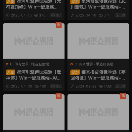
星河引擎傳世端遊【元
星河引擎傳世端遊【忘
原創
原創
符箓頂峰】Win一鍵服務端
川畫魂】Win一鍵服務端+彩
+彩虹登陸器+客戶端+視頻
虹登陸器+客戶端+視頻架設
2025-04-16
376
30
2025-04-16
314
30
架設教程
教程
薦
C-傳奇世界
·
端遊服務端
C-傳奇世界
·
手遊服務端
星河引擎傳世端遊【魔
幽冥換皮傳世手遊【夢
原創
原創
神傳】Win一鍵服務端+彩虹
回傳世】Win一鍵服務端+安
登陸器+客戶端+視頻架設教
卓蘋果雙端+GM後台+視頻
2025-04-09
460
30
2024-09-29
1.58k
30
程
架設教程
薦
薦