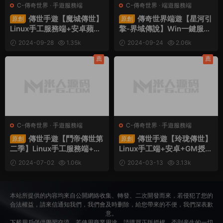
C-傳奇世界
·
手遊服務端
C-傳奇世界
·
端遊服務端
傳世手遊【魔城傳世】
傳奇世界端遊【星河引
原創
原創
Linux手工服務端+安卓蘋果
擎-界域傳說】Win一鍵服務
雙端+GM授權後台+視頻架
端+彩虹登陸器+攻略+客戶
2024-09-28
1.35k
2024-09-24
2.06k
設教程
端+視頻架設教程
30
30
薦
薦
C-傳奇世界
·
手遊服務端
C-傳奇世界
·
手遊服務端
傳世手遊【鬥帝傳世第
傳世手遊【玲珑傳世】
原創
原創
二季】Linux手工服務端+安
Linux手工端+安卓+GM授權
卓蘋果雙端+GM授權後台
後台+架設教程
2024-07-02
1.06k
2024-03-13
3.13k
+視頻架設教程
30
30
本站所提供的内容均來自公開網絡收集、轉發、二次開發而來，若侵犯了您的
合法權益，請來信通知我們，我們會及時删除，給您帶來的不便，我們深表歉
意。
下載用戶僅供學習交流，若使用商業用途，請購買正版授權，否則産生的一切