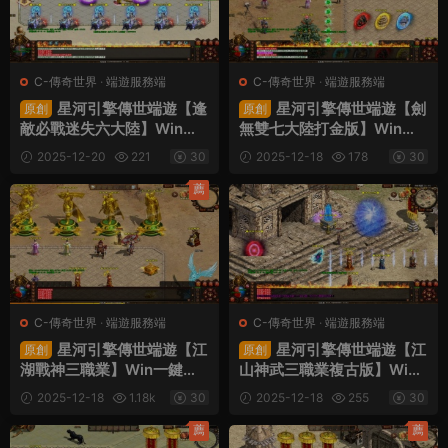
C-傳奇世界
·
端遊服務端
C-傳奇世界
·
端遊服務端
星河引擎傳世端遊【逢
星河引擎傳世端遊【劍
原創
原創
敵必戰迷失六大陸】Win一
無雙七大陸打金版】Win一
鍵服務端+彩虹登陸器+客戶
鍵服務端+彩虹登陸器+客戶
2025-12-20
221
30
2025-12-18
178
30
端+視頻架設教程
端+視頻架設教程
薦
C-傳奇世界
·
端遊服務端
C-傳奇世界
·
端遊服務端
星河引擎傳世端遊【江
星河引擎傳世端遊【江
原創
原創
湖戰神三職業】Win一鍵服
山神武三職業複古版】Win
務端+彩虹登陸器+客戶端
一鍵服務端+彩虹登陸器+客
2025-12-18
1.18k
30
2025-12-18
255
30
+視頻架設教程
戶端+視頻架設教程
薦
薦