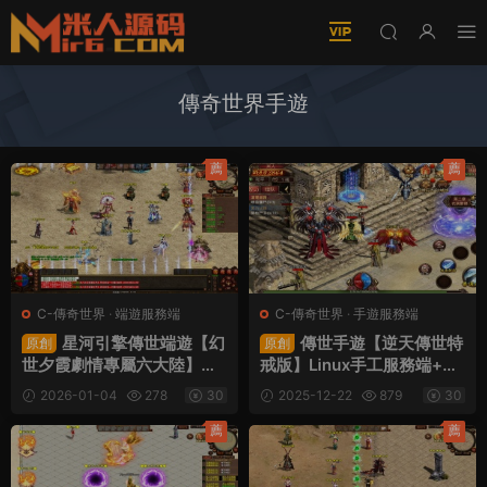
傳奇世界手遊
薦
薦
C-傳奇世界
·
端遊服務端
C-傳奇世界
·
手遊服務端
星河引擎傳世端遊【幻
傳世手遊【逆天傳世特
原創
原創
世夕霞劇情專屬六大陸】Wi
戒版】Linux手工服務端+安
n一鍵服務端+彩虹登陸器
卓+GM授權後台+視頻架設
2026-01-04
278
30
2025-12-22
879
30
+客戶端+視頻架設教程
教程
薦
薦