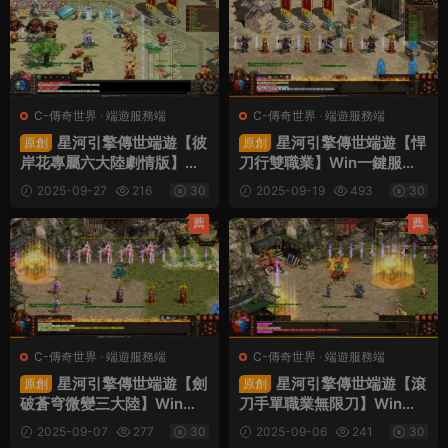
C-傳奇世界
·
端遊服務端
C-傳奇世界
·
端遊服務端
星河引擎傳世端遊【彼
星河引擎傳世端遊【悍
原創
原創
岸花專屬六大陸劇情版】Wi
刀行雙職業】Win一鍵服務
n一鍵服務端+彩虹登陸器
端+彩虹登陸器+客戶端+視
2025-09-27
216
30
2025-09-19
493
30
+客戶端+視頻架設教程
頻架設教程
薦
薦
C-傳奇世界
·
端遊服務端
C-傳奇世界
·
端遊服務端
星河引擎傳世端遊【劍
星河引擎傳世端遊【滾
原創
原創
破蒼穹微變三大陸】Win一
刀手單職業無限刀】Win一
鍵服務端+彩虹登陸器+客戶
鍵服務端+彩虹登陸器+客戶
2025-09-07
277
30
2025-09-06
241
30
端+視頻架設教程
端+視頻架設教程