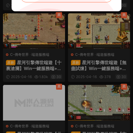
授權後台+安卓蘋果雙端+視
端+彩虹登陸器+客戶端+視
2025-06-05
1.02k
2025-05-22
682
30
頻架設教程
頻架設教程
30
薦
薦
C-傳奇世界
·
端遊服務端
C-傳奇世界
·
端遊服務端
星河引擎傳世端遊【十
星河引擎傳世端遊【無
原創
原創
裏滄瀾】Win一鍵服務端+彩
盡試煉】Win一鍵服務端+彩
虹登陸器+客戶端+視頻架設
虹登陸器+客戶端+視頻架設
2025-04-16
1.83k
30
2025-04-16
378
30
教程
教程
薦
薦
C-傳奇世界
·
端遊服務端
C-傳奇世界
·
端遊服務端