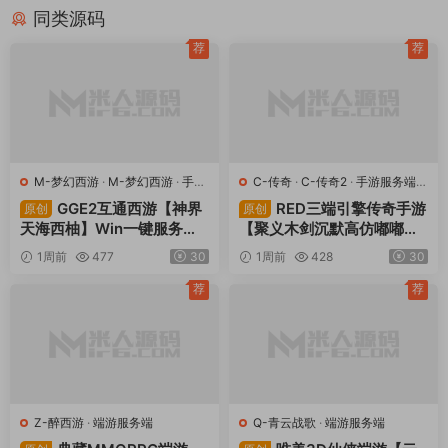
同类源码
荐
荐
M-梦幻西游
·
M-梦幻西游
·
手游
C-传奇
·
C-传奇2
·
手游服务端
·
服务端
·
端游服务端
端游服务端
GGE2互通西游【神界
RED三端引擎传奇手游
原创
原创
天海西柚】Win一键服务端
【聚义木剑沉默高仿嘟嘟沉
+安卓苹果PC三端+内置GM
默】Win一键服务端+安卓苹
1周前
477
30
1周前
428
30
工具+全套源码+视频架设教
果PC三端+视频架设教程
程
荐
荐
Z-醉西游
·
端游服务端
Q-青云战歌
·
端游服务端