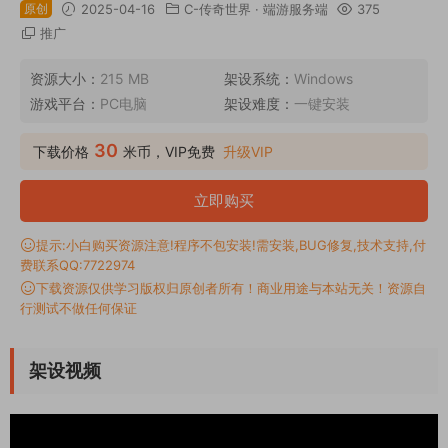
原创
2025-04-16
C-传奇世界
·
端游服务端
375
推广
资源大小：
215 MB
架设系统：
Windows
游戏平台：
PC电脑
架设难度：
一键安装
30
下载价格
米币，VIP免费
升级VIP
立即购买
提示:小白购买资源注意!程序不包安装!需安装,BUG修复,技术支持,付
费联系QQ:7722974
下载资源仅供学习版权归原创者所有！商业用途与本站无关！资源自
行测试不做任何保证
架设视频