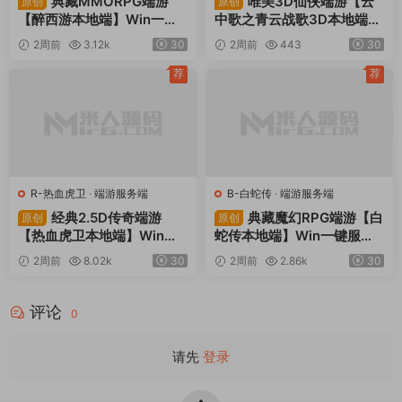
典藏MMORPG端游
唯美3D仙侠端游【云
原创
原创
【醉西游本地端】Win一键
中歌之青云战歌3D本地端】
服务端+PC客户端+GM后台
Win一键服务端+PC客户端+
2周前
3.12k
30
2周前
443
30
+视频架设教程
GM工具+视频架设教程
荐
荐
R-热血虎卫
·
端游服务端
B-白蛇传
·
端游服务端
经典2.5D传奇端游
典藏魔幻RPG端游【白
原创
原创
【热血虎卫本地端】Win一
蛇传本地端】Win一键服务
键服务端+PC客户端+视频
端+PC客户端+GM工具+视
2周前
8.02k
30
2周前
2.86k
30
架设教程
频架设教程
评论
0
请先
登录