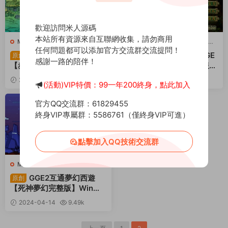
歡迎訪問米人源碼
本站所有資源來自互聯網收集，請勿商用
M-夢幻西遊
·
M-夢幻西遊
·
手遊
D-大話西遊
·
D-大話西遊
·
手遊
任何問題都可以添加官方交流群交流提問！
服務端
·
端遊服務端
服務端
·
端遊服務端
GGE2互通夢幻西遊
GGE2互通大話【GGE
原創
原創
感謝一路的陪伴！
【赤子西遊花好互通超級技
2大話三種族】Win一鍵服務
能版】Win一鍵服務端+安卓
端+安卓+PC互通客戶端+全
2024-06-26
3.57k
2024-06-23
4.62k
(活動)VIP特價：99一年200終身，點此加入
+PC客戶端+全套源碼+視頻
套源碼+視頻架設教程
30
30
架設教程
薦
官方QQ交流群：61829455
終身VIP專屬群：5586761（僅終身VIP可進）
點擊加入QQ技術交流群
M-夢幻西遊
·
M-夢幻西遊
·
手遊
服務端
·
端遊服務端
GGE2互通夢幻西遊
原創
【死神夢幻完整版】Win一
鍵服務端+安卓+PC客戶端
2024-04-14
9.49k
+全套源碼+攻略+視頻架設
30
教程