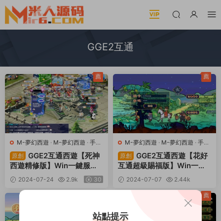
GGE2互通
薦
薦
M-夢幻西遊
·
M-夢幻西遊
·
手遊
M-夢幻西遊
·
M-夢幻西遊
·
手遊
服務端
·
端遊服務端
服務端
·
端遊服務端
GGE2互通西遊【死神
GGE2互通西遊【花好
原創
原創
西遊精修版】Win一鍵服務
互通超級賜福版】Win一鍵
端+安卓+PC客戶端+全套源
服務端+安卓+PC客戶端+全
2024-07-24
2.9k
30
2024-07-07
2.44k
碼+視頻架設教程
套源碼+視頻架設教程
30
薦
薦
站點提示