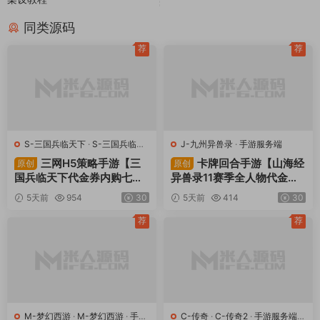
同类源码
荐
荐
S-三国兵临天下
·
S-三国兵临天
J-九州异兽录
·
手游服务端
下
·
手游服务端
·
页游服务端
三网H5策略手游【三
卡牌回合手游【山海经
原创
原创
国兵临天下代金券内购七合
异兽录11赛季全人物代金券
修复版】Linux手工服务端
内购版】Win一键服务端+授
5天前
954
30
5天前
414
30
+管理后台+GM授权后台
权GM后台+管理后台+热更
+简易安卓客户端+视频架设
修改工具+安卓+视频架设教
荐
荐
教程
程
M-梦幻西游
·
M-梦幻西游
·
手游
C-传奇
·
C-传奇2
·
手游服务端
·