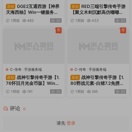
服务端
·
端游服务端
端游服务端
GGE2互通西游【神界
RED三端引擎传奇手游
原创
原创
天海西柚】Win一键服务端
【聚义木剑沉默高仿嘟嘟沉
+安卓苹果PC三端+内置GM
默】Win一键服务端+安卓苹
1周前
483
30
1周前
433
30
工具+全套源码+视频架设教
果PC三端+视频架设教程
程
荐
荐
C-传奇
·
手游服务端
C-传奇
·
手游服务端
战神引擎传奇手游【1.
战神引擎传奇手游【1.
原创
原创
76怀旧月光金币版】Win一
80野战元素-白猪7.2免授
键服务端+安卓苹果双端+G
权】Win一键服务端+安卓+
1周前
191
30
1周前
265
30
M授权物品后台+视频架设教
GM授权物品后台+视频架设
程
教程
评论
0
请先
登录