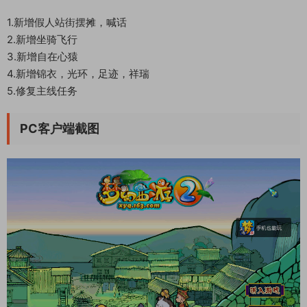
1.新增假人站街摆摊，喊话
2.新增坐骑飞行
3.新增自在心猿
4.新增锦衣，光环，足迹，祥瑞
5.修复主线任务
PC客户端截图