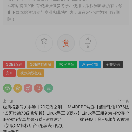
5.本站提供的所有资源仅供参考学习使用，版权归原著所有，禁
止下载本站资源参与商业和非法行为，请在24小时之内自行删
除！
赏
1
0
GGE2互通
GGE梦幻西游
PC客户端
Win一键端
全套源码
安卓
视频架设教程
上一篇
下一篇
经典横版闯关手游【2D江湖之涧
MMORPG端游【踏雪诛仙1076版
1.5阿拉德70级修复版】Linux手工
9职业】Linux手工服务端+PC客户
服务端+安卓苹果双端+运营后台
端+GM工具+视频架设教程
+新版GM授权后台+配套表+视频
架设教程