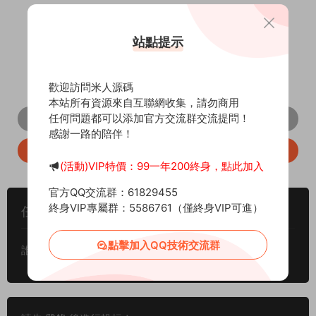
聯系雇主
站點提示
歡迎訪問米人源碼
技術聯盟
本站所有資源來自互聯網收集，請勿商用
任何問題都可以添加官方交流群交流提問！
QQ聯系TA
感謝一路的陪伴！
仲裁處理--客服QQ
(活動)VIP特價：99一年200終身，點此加入
官方QQ交流群：61829455
終身VIP專屬群：5586761（僅終身VIP可進）
任務描述
點擊加入QQ技術交流群
誰有青山H5–lava引擎的傳奇，有源代碼帶技術的聯系。