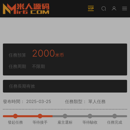
誰有青山H5–lava引擎的傳奇，有源代碼帶技術
的聯系。
2000
任務預算
米币
任務周期
不限期
任務長期有效
發布時間：
2025-03-25
任務類型：
單人任務
發起任務
等待接手
雇主選标
等待驗收
任務完成