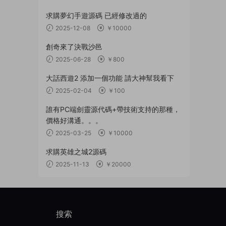
求購夢幻手遊源碼 已經修改過的
2025-12-08
￥10000
創奇來了決戰沙邑
2025-06-28
￥800
大話西遊2 添加一個功能 請大神幫我看下
2025-02-04
￥100
誰有PC端劍靈源代碼+帶技術支持的那種，
價格好溝通。。。
2025-03-25
￥10000
求購英雄之城2源碼
2025-11-13
￥20000
搜索