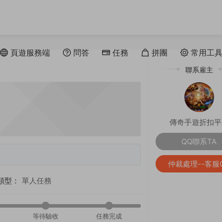
頁遊服務端
問答
任務
拼團
常用工
聯系雇主
傳奇手遊折扣平
QQ聯系TA
仲裁處理--客服
類型：
單人任務
等待驗收
任務完成