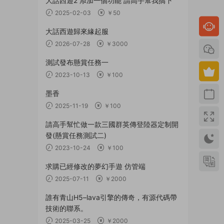
大話西遊2 添加一個功能 請高手幫我搞下
2025-02-03
￥50
大話西遊歸來緣起服
2026-07-28
￥3000
測試發布懸賞任務一
2023-10-13
￥100
墨香
2025-11-19
￥100
請高手幫忙做一款三國群英傳登陸器定制開
發(懸賞任務測試二)
2023-10-24
￥100
求購已經修改的夢幻手遊 仿管端
2025-07-11
￥2000
誰有青山H5–lava引擎的傳奇，有源代碼帶
技術的聯系。
2025-03-25
￥2000