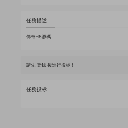
任務描述
傳奇H5源碼
請先
登錄
後進行投标！
任務投标