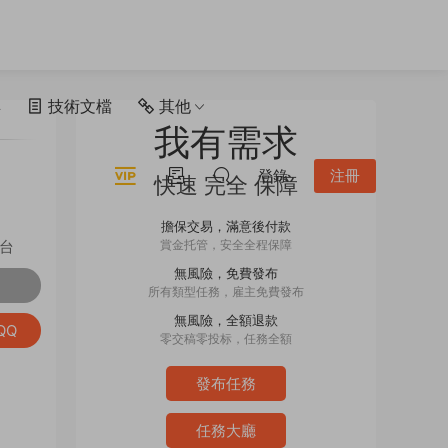
具
技術文檔
其他
我有需求
登錄
注冊
快速 完全 保障
擔保交易，滿意後付款
台
賞金托管，安全全程保障
無風險，免費發布
所有類型任務，雇主免費發布
無風險，全額退款
QQ
零交稿零投标，任務全額
發布任務
任務大廳