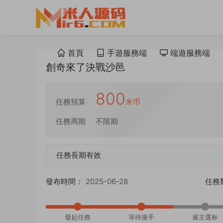
首頁
手遊服務端
端遊服務端
創奇來了決戰沙邑
800
任務預算
米币
任務周期
不限期
任務長期有效
發布時間：
2025-06-28
任務
發起任務
等待接手
雇主選标