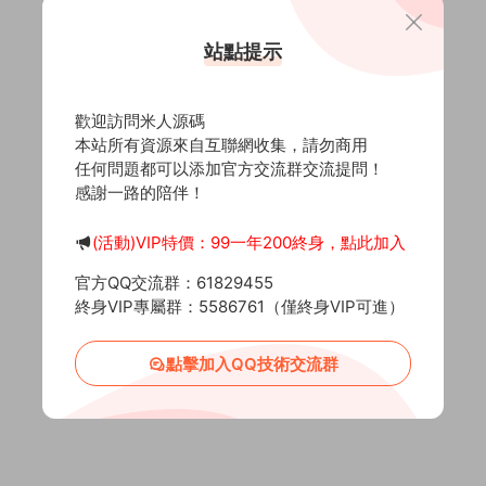
站點提示
歡迎訪問米人源碼
本站所有資源來自互聯網收集，請勿商用
任何問題都可以添加官方交流群交流提問！
感謝一路的陪伴！
(活動)VIP特價：99一年200終身，點此加入
官方QQ交流群：61829455
終身VIP專屬群：5586761（僅終身VIP可進）
點擊加入QQ技術交流群