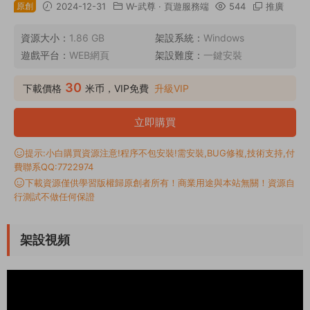
原創
2024-12-31
W-武尊
·
頁遊服務端
544
推廣
資源大小：
1.86 GB
架設系統：
Windows
遊戲平台：
WEB網頁
架設難度：
一鍵安裝
30
下載價格
米币，VIP免費
升級VIP
立即購買
提示:小白購買資源注意!程序不包安裝!需安裝,BUG修複,技術支持,付
費聯系QQ:7722974
下載資源僅供學習版權歸原創者所有！商業用途與本站無關！資源自
行測試不做任何保證
架設視頻