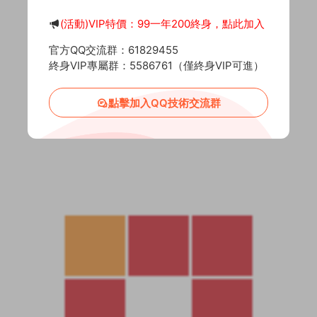
(活動)VIP特價：99一年200終身，點此加入
官方QQ交流群：61829455
終身VIP專屬群：5586761（僅終身VIP可進）
點擊加入QQ技術交流群