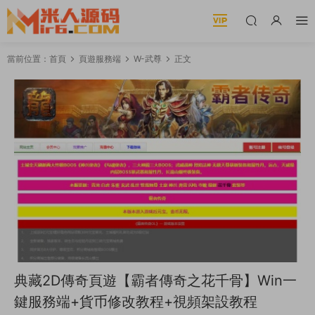
當前位置：
首頁
頁遊服務端
W-武尊
正文
典藏2D傳奇頁遊【霸者傳奇之花千骨】Win一
鍵服務端+貨币修改教程+視頻架設教程