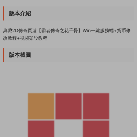
版本介紹
典藏2D傳奇頁遊【霸者傳奇之花千骨】Win一鍵服務端+貨币修
改教程+視頻架設教程
版本截圖