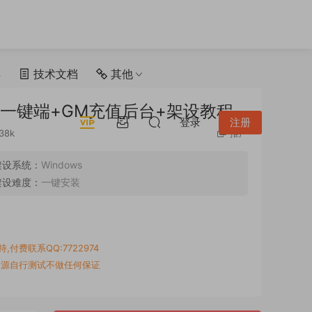
具
技术文档
其他
n一键端+GM充值后台+架设教程
登录
注册
38k
推广
架设系统：
Windows
架设难度：
一键安装
付费联系QQ:7722974
资源自行测试不做任何保证