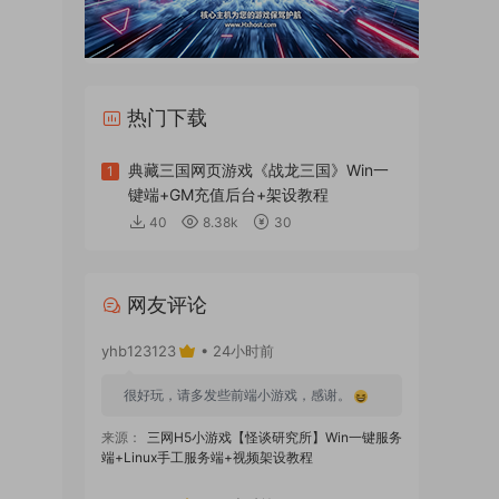
热门下载
典藏三国网页游戏《战龙三国》Win一
1
键端+GM充值后台+架设教程
40
8.38k
30
网友评论
yhb123123
• 24小时前
很好玩，请多发些前端小游戏，感谢。
来源：
三网H5小游戏【怪谈研究所】Win一键服务
端+Linux手工服务端+视频架设教程