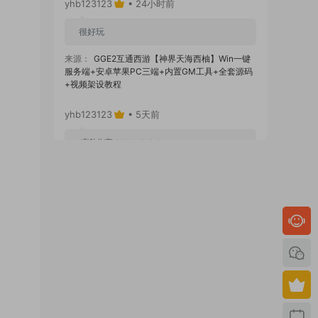
yhb123123
• 24小时前
很好玩
来源：
GGE2互通西游【神界天海西柚】Win一键
服务端+安卓苹果PC三端+内置GM工具+全套源码
+视频架设教程
yhb123123
• 5天前
感谢分享！！！！！！
来源：
三网H5小游戏【蘑菇战争冲突】Win一键服
务端+Linux手工服务端+视频架设教程
yhb123123
• 5天前
感谢分享，非常好玩。
来源：
三网H5小游戏【非正常脑洞】Win一键服务
端+Linux手工服务端+视频架设教程
【黑馬互娱】传奇盒子
• 2周前