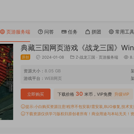
页游服务端
问答
任务
拼团
常用工
典藏三国网页游戏《战龙三国》Wi
原创
2024-01-08
Z-战龙三国
·
页游服务端
8.
资源大小：
8.05 GB
游戏平台：
WEB网页
30
立即购买
下载价格
米币，VIP免费
升级VIP
提示:小白购买资源注意!程序不包安装!需安装,BUG修复,技术支持,
下载资源仅供学习版权归原创者所有！商业用途与本站无关！