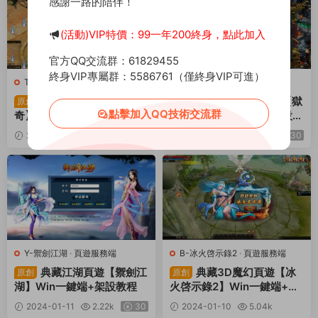
感謝一路的陪伴！
(活動)VIP特價：99一年200終身，點此加入
官方QQ交流群：61829455
終身VIP專屬群：5586761（僅終身VIP可進）
T-天途傳奇
·
頁遊服務端
Y-獄國争霸
·
頁遊服務端
典藏傳奇頁遊【天途傳
典藏策略戰争頁遊【獄
原創
原創
點擊加入QQ技術交流群
奇】Win一鍵端+架設教程
國争霸】Win一鍵端+架設教
程
2024-01-15
2.45k
2024-01-11
1.26w
30
30
Y-禦劍江湖
·
頁遊服務端
B-冰火啓示錄2
·
頁遊服務端
典藏江湖頁遊【禦劍江
典藏3D魔幻頁遊【冰
原創
原創
湖】Win一鍵端+架設教程
火啓示錄2】Win一鍵端+架
設教程
2024-01-11
2.22k
30
2024-01-10
5.04k