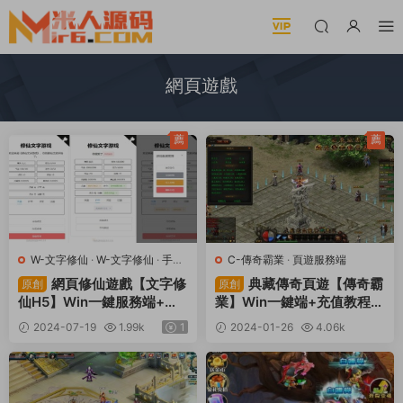
網頁遊戲
薦
薦
W-文字修仙
·
W-文字修仙
·
手遊
C-傳奇霸業
·
頁遊服務端
服務端
·
頁遊服務端
網頁修仙遊戲【文字修
典藏傳奇頁遊【傳奇霸
原創
原創
仙H5】Win一鍵服務端+視
業】Win一鍵端+充值教程
頻架設教程
+架設教程
2024-07-19
1.99k
1
2024-01-26
4.06k
30