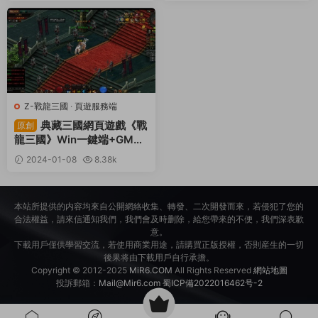
30
Z-戰龍三國
·
頁遊服務端
典藏三國網頁遊戲《戰
原創
龍三國》Win一鍵端+GM充
值後台+架設教程
2024-01-08
8.38k
30
本站所提供的内容均來自公開網絡收集、轉發、二次開發而來，若侵犯了您的
合法權益，請來信通知我們，我們會及時删除，給您帶來的不便，我們深表歉
意。
下載用戶僅供學習交流，若使用商業用途，請購買正版授權，否則産生的一切
後果将由下載用戶自行承擔。
Copyright © 2012-2025
MiR6.COM
All Rights Reserved
網站地圖
投訴郵箱：
Mail@Mir6.com
蜀ICP備2022016462号-2