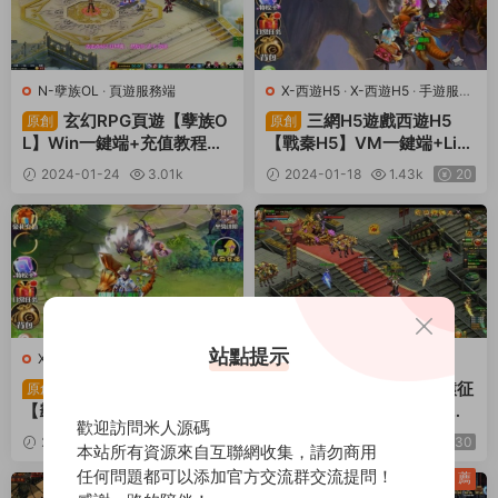
N-孽族OL
·
頁遊服務端
X-西遊H5
·
X-西遊H5
·
手遊服務
端
·
頁遊服務端
玄幻RPG頁遊【孽族O
三網H5遊戲西遊H5
原創
原創
L】Win一鍵端+充值教程
【戰秦H5】VM一鍵端+Lin
+架設教程
ux手工端+GM後台+架設教
2024-01-24
3.01k
2024-01-18
1.43k
20
程
30
站點提示
X-西遊H5
·
X-西遊H5
·
手遊服務
W-王朝霸業
·
頁遊服務端
端
·
頁遊服務端
三網H5遊戲西遊H5
典藏國戰頁遊【軒轅征
原創
原創
【霸者歸來H5】VM一鍵端
途之王朝霸業】Win一鍵端
歡迎訪問米人源碼
+Linux手工端+GM後台+架
+架設教程
2024-01-17
6.77k
20
2024-01-16
5.13k
30
本站所有資源來自互聯網收集，請勿商用
設教程
任何問題都可以添加官方交流群交流提問！
薦
薦