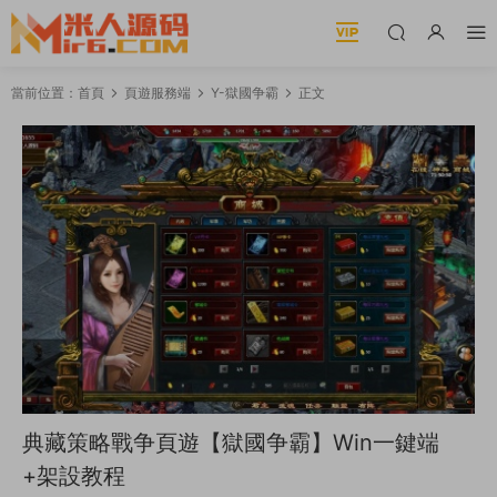
當前位置：
首頁
頁遊服務端
Y-獄國争霸
正文
典藏策略戰争頁遊【獄國争霸】Win一鍵端
+架設教程