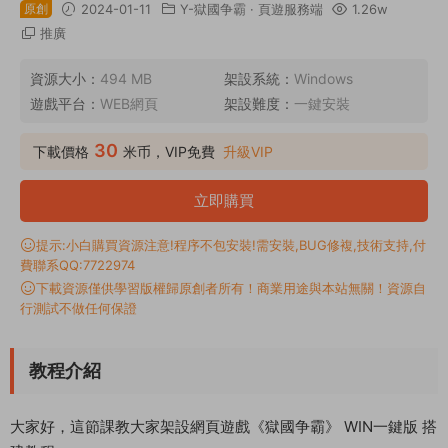
原創
2024-01-11
Y-獄國争霸
·
頁遊服務端
1.26w
推廣
資源大小：
494 MB
架設系統：
Windows
遊戲平台：
WEB網頁
架設難度：
一鍵安裝
30
下載價格
米币，VIP免費
升級VIP
立即購買
提示:小白購買資源注意!程序不包安裝!需安裝,BUG修複,技術支持,付
費聯系QQ:7722974
下載資源僅供學習版權歸原創者所有！商業用途與本站無關！資源自
行測試不做任何保證
教程介紹
大家好，這節課教大家架設網頁遊戲《獄國争霸》 WIN一鍵版 搭