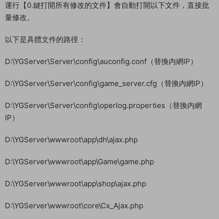
運行【0.鍵打開所有修改的文件】會自動打開以下文件，直接批
量修改。
以下是具體文件的路徑：
D:\YGServer\Server\config\auconfig.conf（替換内網IP）
D:\YGServer\Server\config\game_server.cfg（替換内網IP）
D:\YGServer\Server\config\operlog.properties（替換内網
IP）
D:\YGServer\wwwroot\app\dh\ajax.php
D:\YGServer\wwwroot\app\Game\game.php
D:\YGServer\wwwroot\app\shop\ajax.php
D:\YGServer\wwwroot\core\Cx_Ajax.php