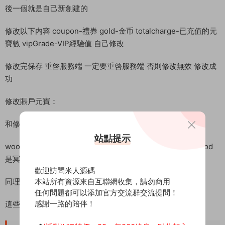
後一個就是自己新創建的
修改以下内容 coupon-禮券 gold-金币 totalcharge-已充值的元
寶數 vipGrade-VIP經驗值 自己修改
修改完保存 重啓服務端 一定要重啓服務端 否則修改無效 修改成
功
修改賬戶元寶：
和修改人物金币的表是同一個 t_character_info
站點提示
wood 是陰木 stone 是黑石 people是人口 bronze是血鐵 food
是冥糧 copper 銅錢 exploit 軍功 prestige 聲望
歡迎訪問米人源碼
同理 修改完要重啓服務端!
本站所有資源來自互聯網收集，請勿商用
任何問題都可以添加官方交流群交流提問！
感謝一路的陪伴！
這些修改自己研究一下就行了。教程結束！