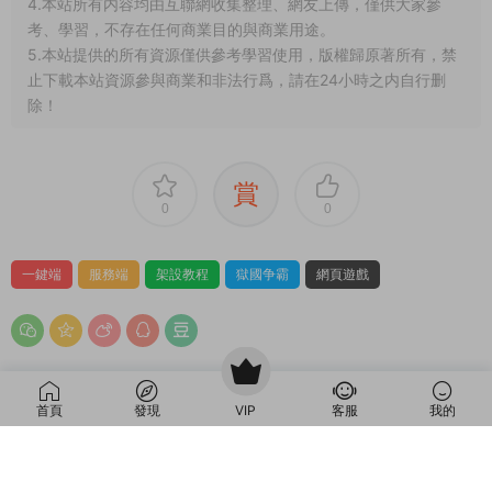
4.本站所有内容均由互聯網收集整理、網友上傳，僅供大家參
考、學習，不存在任何商業目的與商業用途。
5.本站提供的所有資源僅供參考學習使用，版權歸原著所有，禁
止下載本站資源參與商業和非法行爲，請在24小時之内自行删
除！
賞
0
0
一鍵端
服務端
架設教程
獄國争霸
網頁遊戲
上一篇
下一篇
典藏江湖頁遊【禦劍江湖】Win一
橫版闖關手遊【情懷之弑神阿拉德
首頁
發現
VIP
客服
我的
鍵端+架設教程
修複版】Linux手工端+安卓蘋果雙
端+WEB管理後台+GM授權後台
+架設教程+配套中文表