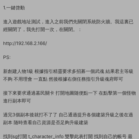
1.一鍵啓動
進入遊戲地址測試，進入之前我們先關閉系統防火牆。我這裏已
經關閉了，我先打開一次，在關閉。：
http://192.168.2.166/
PS:
新創建人物1級 根據指引精靈要求多招募一個武魂 結果君主等級
不夠 不用理會 一直點 然後根據右側任務指引升級魂府即可
接下來要求通過墓民關卡 打開地圖随便點一下 在點擊第一個怪物
進行副本即可
過完3個副本後就打不了了 自己通過提升各個建築升級之後在過
副本 随時查看自己資源是否足夠升級建築
找到sg打開 t_character_info 雙擊此表打開 找到自己的帳号 最