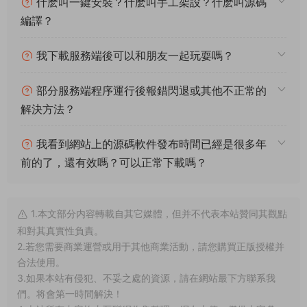
什麽叫一鍵安裝？什麽叫手工架設？什麽叫源碼
編譯？
我下載服務端後可以和朋友一起玩耍嗎？
部分服務端程序運行後報錯閃退或其他不正常的
解決方法？
我看到網站上的源碼軟件發布時間已經是很多年
前的了，還有效嗎？可以正常下載嗎？
1.本文部分内容轉載自其它媒體，但并不代表本站贊同其觀點
和對其真實性負責。
2.若您需要商業運營或用于其他商業活動，請您購買正版授權并
合法使用。
3.如果本站有侵犯、不妥之處的資源，請在網站最下方聯系我
們。将會第一時間解決！