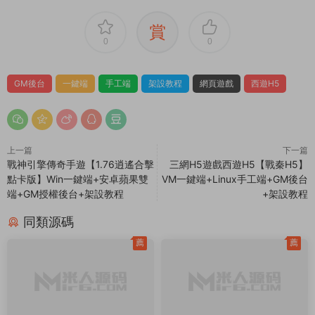
賞
0
0
GM後台
一鍵端
手工端
架設教程
網頁遊戲
西遊H5
上一篇
下一篇
戰神引擎傳奇手遊【1.76逍遙合擊
三網H5遊戲西遊H5【戰秦H5】
點卡版】Win一鍵端+安卓蘋果雙
VM一鍵端+Linux手工端+GM後台
端+GM授權後台+架設教程
+架設教程
同類源碼
薦
薦