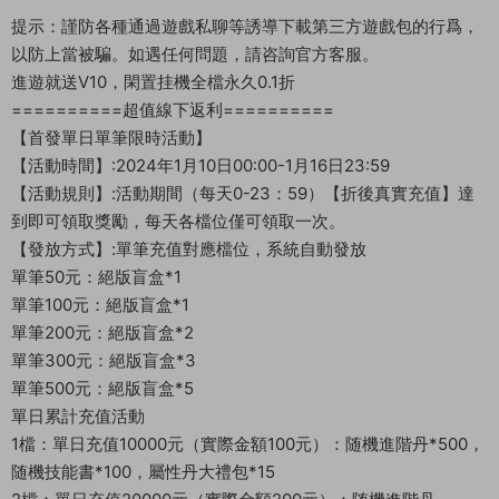
提示：謹防各種通過遊戲私聊等誘導下載第三方遊戲包的行爲，
以防上當被騙。如遇任何問題，請咨詢官方客服。
進遊就送V10，閑置挂機全檔永久0.1折
==========超值線下返利==========
【首發單日單筆限時活動】
【活動時間】:2024年1月10日00:00-1月16日23:59
【活動規則】:活動期間（每天0-23：59）【折後真實充值】達
到即可領取獎勵，每天各檔位僅可領取一次。
【發放方式】:單筆充值對應檔位，系統自動發放
單筆50元：絕版盲盒*1
單筆100元：絕版盲盒*1
單筆200元：絕版盲盒*2
單筆300元：絕版盲盒*3
單筆500元：絕版盲盒*5
單日累計充值活動
1檔：單日充值10000元（實際金額100元）：随機進階丹*500，
随機技能書*100，屬性丹大禮包*15