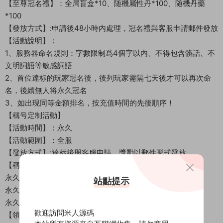
【至尊冠名禮】：全局盲盒*10、随機屬性丹*100、随機丹藥
*100
【發放方式】:申請後48小時内處理，冠名禮與客服申請郵件發放
【活動說明】：
1、服務器命名規則：字數限制爲4個字以内、不得包含髒話、不
文明詞語等敏感詞語
2、首位達标的玩家冠名後，後列玩家需隔七天後才可以再次命
名，後續無人将永久冠名
3、如出現同等金額排名，按充值時間的先後順序！
【稱号定制活動】
【活動時間】：永久
【活動範圍】：全服
【發放方式】:達标後與客服申請，獎勵以郵件形式發放
【稱号屬性】：（每個檔位單角色僅可申請一次）
永久真實累充800元可申請屬性：攻擊速度+1888的稱号
站點提示
永久真實累充1500元可申請屬性：攻擊速度+2888的稱号
永久真實累充5000元可申請屬性：攻擊速度+5888的稱号
歡迎訪問米人源碼
【領取規則】：