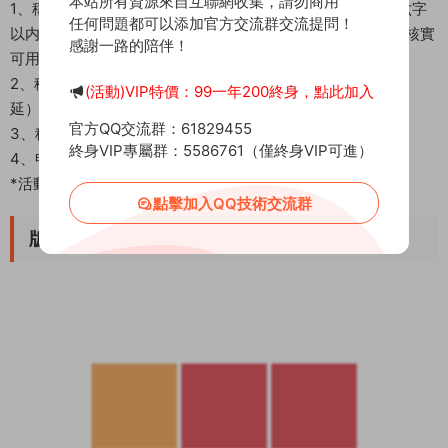
本站所有資源來自互聯網收集，請勿商用
1、稱号定制的命名可用幫派名或個人名。例如：雄霸天下(六字
任何問題都可以添加官方交流群交流提問！
以内，禁止色情反動、诋毀他人，違背規則等詞句)，提供後核實
感謝一路的陪伴！
可用即可。
2、稱号定制後将會在三個工作日内發放（周末、節假日順
(活動)VIP特價：99一年200終身，點此加入
延）。
官方QQ交流群：61829455
3、稱号發放後可在郵件中領取，稱号功能處查看佩戴。
終身VIP專屬群：5586761（僅終身VIP可進）
4、申請金額以【折後】金額計算。
*活動最終解釋權歸運營團隊所有
點擊加入QQ技術交流群
版本截圖