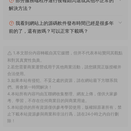
部分服務端程序運行後報錯閃退或其他不正常的
解決方法？
我看到網站上的源碼軟件發布時間已經是很多年
前的了，還有效嗎？可以正常下載嗎？
1.本文部分内容轉載自其它媒體，但并不代表本站贊同其觀點
和對其真實性負責。
2.若您需要商業運營或用于其他商業活動，請您購買正版授權并
合法使用。
3.如果本站有侵犯、不妥之處的資源，請在網站最下方聯系我
們。将會第一時間解決！
4.本站所有内容均由互聯網收集整理、網友上傳，僅供大家參
考、學習，不存在任何商業目的與商業用途。
5.本站提供的所有資源僅供參考學習使用，版權歸原著所有，禁
止下載本站資源參與商業和非法行爲，請在24小時之内自行删
除！