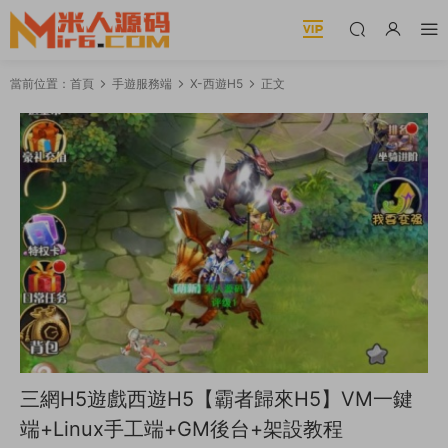
當前位置：
首頁
手遊服務端
X-西遊H5
正文
三網H5遊戲西遊H5【霸者歸來H5】VM一鍵
端+Linux手工端+GM後台+架設教程