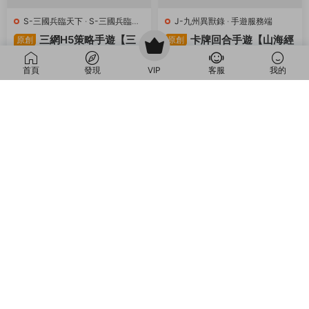
S-三國兵臨天下
·
S-三國兵臨天
J-九州異獸錄
·
手遊服務端
下
·
手遊服務端
·
頁遊服務端
三網H5策略手遊【三
卡牌回合手遊【山海經
原創
原創
國兵臨天下代金券内購七合
異獸錄11賽季全人物代金券
修複版】Linux手工服務端
内購版】Win一鍵服務端+授
首頁
發現
VIP
客服
我的
4天前
906
30
4天前
359
30
+管理後台+GM授權後台
權GM後台+管理後台+熱更
+簡易安卓客戶端+視頻架設
修改工具+安卓+視頻架設教
薦
薦
教程
程
M-夢幻西遊
·
M-夢幻西遊
·
手遊
C-傳奇
·
C-傳奇2
·
手遊服務端
·
服務端
·
端遊服務端
端遊服務端
GGE2互通西遊【神界
RED三端引擎傳奇手遊
原創
原創
天海西柚】Win一鍵服務端
【聚義木劍沉默高仿嘟嘟沉
+安卓蘋果PC三端+内置GM
默】Win一鍵服務端+安卓蘋
1周前
427
30
1周前
383
30
工具+全套源碼+視頻架設教
果PC三端+視頻架設教程
程
薦
薦