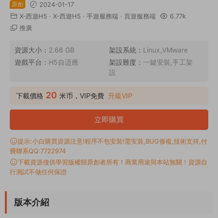
原創
2024-01-17
X-西遊H5
·
X-西遊H5
·
手遊服務端
·
頁遊服務端
6.77k
推廣
資源大小：
2.66 GB
架設系統：
Linux,VMware
遊戲平台：
H5自适應
架設難度：
一鍵安裝,手工架
設
20
下載價格
米币，VIP免費
升級VIP
立即購買
提示:小白購買資源注意!程序不包安裝!需安裝,BUG修複,技術支持,付
費聯系QQ:7722974
下載資源僅供學習版權歸原創者所有！商業用途與本站無關！資源自
行測試不做任何保證
版本介紹