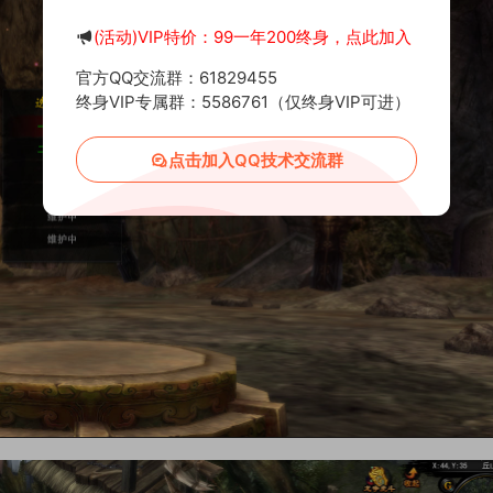
(活动)VIP特价：99一年200终身，点此加入
官方QQ交流群：61829455
终身VIP专属群：5586761（仅终身VIP可进）
点击加入QQ技术交流群