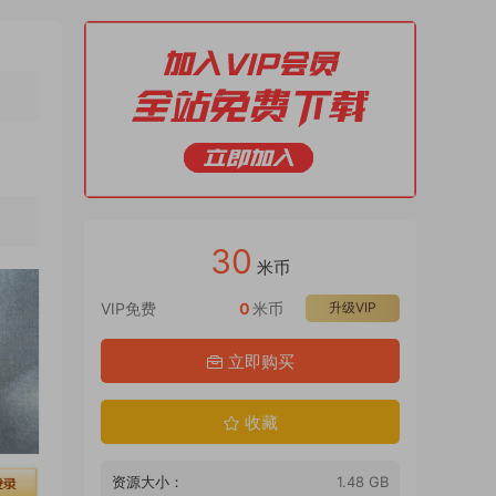
30
米币
VIP免费
0
米币
升级VIP
立即购买
收藏
资源大小：
1.48 GB