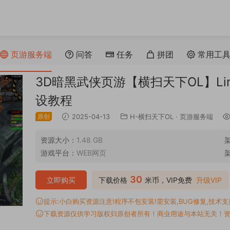
页游服务端
问答
任务
拼团
常用工
3D暗黑武侠页游【横扫天下OL】Li
设教程
原创
2025-04-13
H-横扫天下OL
·
页游服务端
资源大小：
1.48 GB
游戏平台：
WEB网页
30
立即购买
下载价格
米币，VIP免费
升级VIP
提示:小白购买资源注意!程序不包安装!需安装,BUG修复,技术支持,
下载资源仅供学习版权归原创者所有！商业用途与本站无关！