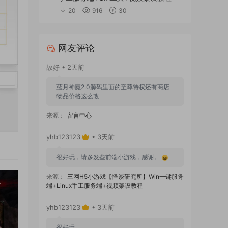
20
916
30
网友评论
故好 • 2天前
蓝月神魔2.0源码里面的至尊特权还有商店
物品价格这么改
来源：
留言中心
yhb123123
• 3天前
很好玩，请多发些前端小游戏，感谢。
来源：
三网H5小游戏【怪谈研究所】Win一键服务
端+Linux手工服务端+视频架设教程
yhb123123
• 3天前
很好玩