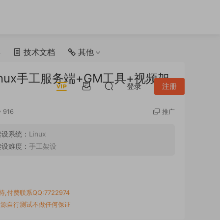
具
技术文档
其他
nux手工服务端+GM工具+视频架
登录
注册
916
推广
架设系统：
Linux
架设难度：
手工架设
付费联系QQ:7722974
资源自行测试不做任何保证