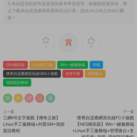
5.本站提供的所有資源僅供參考學習使用，版權歸原著所有，禁
止下載本站資源參與商業和非法行爲，請在24小時之内自行删
除！
賞
1
0
GBA模拟器
Linux手工端
Win一鍵服務端
存檔
懷舊自适應網頁在線GBA小遊戲
支持手柄
管理後台
視頻架設教程
上一篇
下一篇
三網H5文字遊戲【傳奇之旅】
懷舊自适應網頁在線FC小遊戲
Linux手工服務端+内置GM+視頻
【NES模拟器】Win一鍵服務端
架設教程
+Linux手工服務端+管理後台+支
持手柄+存檔+視頻架設教程