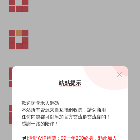
站點提示
歡迎訪問米人源碼
本站所有資源來自互聯網收集，請勿商用
任何問題都可以添加官方交流群交流提問！
感謝一路的陪伴！
(活動)VIP特價：99一年200終身，點此加入