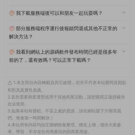
我下載服務端後可以和朋友一起玩耍嗎？
部分服務端程序運行後報錯閃退或其他不正常的
解決方法？
我看到網站上的源碼軟件發布時間已經是很多年
前的了，還有效嗎？可以正常下載嗎？
1.本文部分内容轉載自其它媒體，但并不代表本站贊同其觀點
和對其真實性負責。
2.若您需要商業運營或用于其他商業活動，請您購買正版授權并
合法使用。
3.如果本站有侵犯、不妥之處的資源，請在網站最下方聯系我
們。将會第一時間解決！
4.本站所有内容均由互聯網收集整理、網友上傳，僅供大家參
考、學習，不存在任何商業目的與商業用途。