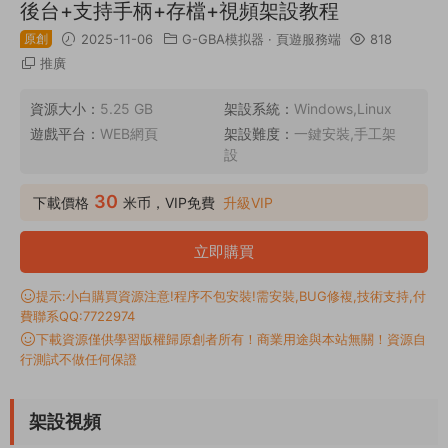
後台+支持手柄+存檔+視頻架設教程
原創
2025-11-06
G-GBA模拟器
·
頁遊服務端
818
推廣
資源大小：
5.25 GB
架設系統：
Windows,Linux
遊戲平台：
WEB網頁
架設難度：
一鍵安裝,手工架
設
30
下載價格
米币，VIP免費
升級VIP
立即購買
提示:小白購買資源注意!程序不包安裝!需安裝,BUG修複,技術支持,付
費聯系QQ:7722974
下載資源僅供學習版權歸原創者所有！商業用途與本站無關！資源自
行測試不做任何保證
架設視頻