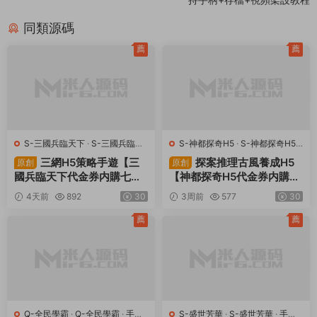
同類源碼
薦
薦
S-三國兵臨天下
·
S-三國兵臨天
S-神都探奇H5
·
S-神都探奇H5
·
下
·
手遊服務端
·
頁遊服務端
手遊服務端
·
頁遊服務端
三網H5策略手遊【三
探案推理古風養成H5
原創
原創
國兵臨天下代金券内購七合
【神都探奇H5代金券内購
修複版】Linux手工服務端
版】Linux手工服務端+CDK
4天前
892
30
3周前
577
30
+管理後台+GM授權後台
授權後台+視頻架設教程
+簡易安卓客戶端+視頻架設
薦
薦
教程
Q-全民學霸
·
Q-全民學霸
·
手遊
S-盛世芳華
·
S-盛世芳華
·
手遊