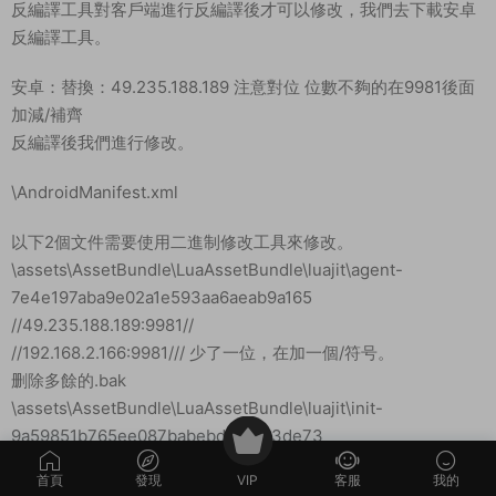
反編譯工具對客戶端進行反編譯後才可以修改，我們去下載安卓
反編譯工具。
安卓：替換：49.235.188.189 注意對位 位數不夠的在9981後面
加減/補齊
反編譯後我們進行修改。
\AndroidManifest.xml
以下2個文件需要使用二進制修改工具來修改。
\assets\AssetBundle\LuaAssetBundle\luajit\agent-
7e4e197aba9e02a1e593aa6aeab9a165
//49.235.188.189:9981//
//192.168.2.166:9981/// 少了一位，在加一個/符号。
删除多餘的.bak
\assets\AssetBundle\LuaAssetBundle\luajit\init-
9a59851b765ee087babebd08f003de73
//49.235.188.189:9981//
首頁
發現
VIP
客服
我的
//192.168.2.166:9981///