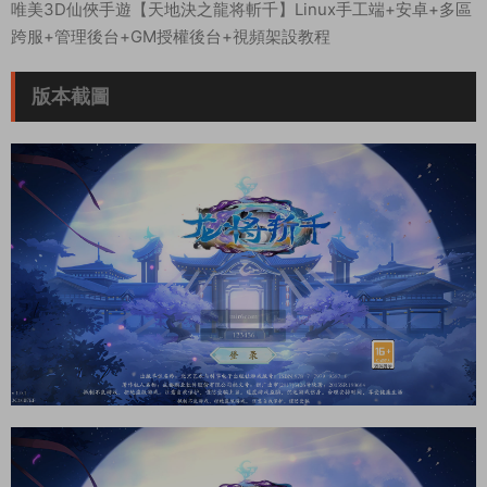
唯美3D仙俠手遊【天地決之龍将斬千】Linux手工端+安卓+多區
跨服+管理後台+GM授權後台+視頻架設教程
版本截圖