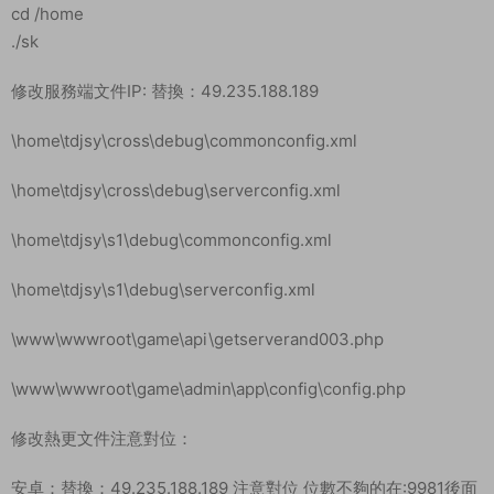
cd /home
./sk
修改服務端文件IP: 替換：49.235.188.189
\home\tdjsy\cross\debug\commonconfig.xml
\home\tdjsy\cross\debug\serverconfig.xml
\home\tdjsy\s1\debug\commonconfig.xml
\home\tdjsy\s1\debug\serverconfig.xml
\www\wwwroot\game\api\getserverand003.php
\www\wwwroot\game\admin\app\config\config.php
修改熱更文件注意對位：
安卓：替換：49.235.188.189 注意對位 位數不夠的在:9981後面