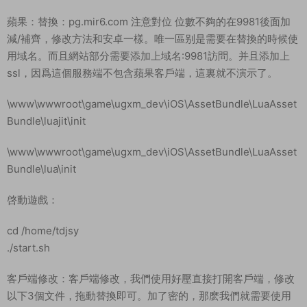
蘋果：替換：pg.mir6.com 注意對位 位數不夠的在9981後面加
減/補齊，修改方法和安卓一樣。唯一區别是需要在替換的時候使
用域名。而且網站部分需要添加上域名:9981訪問。并且添加上
ssl，因爲這個服務端不包含蘋果客戶端，這裏就不演示了。
\www\wwwroot\game\ugxm_dev\iOS\AssetBundle\LuaAsset
Bundle\luajit\init
\www\wwwroot\game\ugxm_dev\iOS\AssetBundle\LuaAsset
Bundle\lua\init
啓動遊戲：
cd /home/tdjsy
./start.sh
客戶端修改：客戶端修改，我們使用好壓直接打開客戶端，修改
以下3個文件，拖動替換即可。加了密的，那麽我們就需要使用