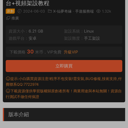
台+視頻架設教程
原創
2024-06-03
X-仙夢奇緣
·
手遊服務端
1.32k
推廣
資源大小：
6.21 GB
架設系統：
Linux
遊戲平台：
安卓
架設難度：
手工架設
30
下載價格
米币，VIP免費
升級VIP
立即購買
提示:小白購買資源注意!程序不包安裝!需安裝,BUG修複,技術支持,付
費聯系QQ:7722974
下載資源僅供學習版權歸原創者所有！商業用途與本站無關！資源自
行測試不做任何保證
版本介紹