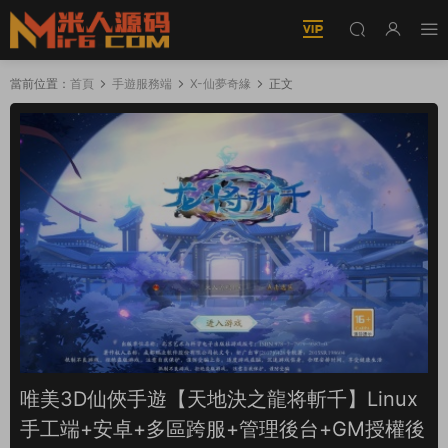
當前位置：
首頁
手遊服務端
X-仙夢奇緣
正文
唯美3D仙俠手遊【天地決之龍将斬千】Linux
手工端+安卓+多區跨服+管理後台+GM授權後