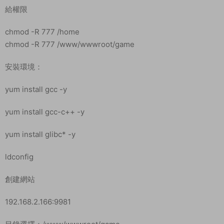
給權限
chmod -R 777 /home
chmod -R 777 /www/wwwroot/game
安裝環境：
yum install gcc -y
yum install gcc-c++ -y
yum install glibc* -y
ldconfig
創建網站
192.168.2.166:9981