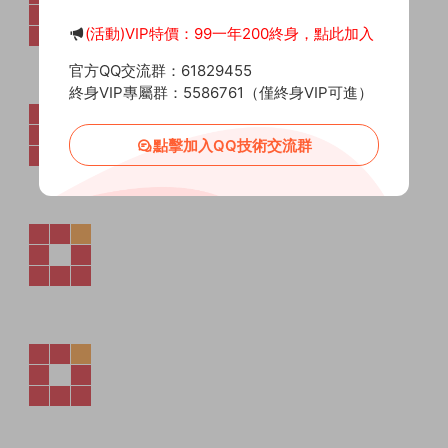
(活動)VIP特價：99一年200終身，點此加入
官方QQ交流群：61829455
終身VIP專屬群：5586761（僅終身VIP可進）
點擊加入QQ技術交流群