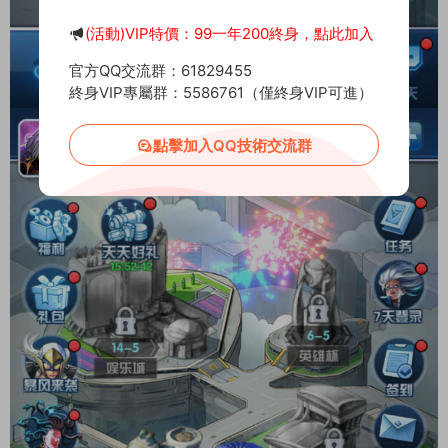
(活動)VIP特價：99一年200終身，點此加入
官方QQ交流群：61829455
終身VIP專屬群：5586761（僅終身VIP可進）
點擊加入QQ技術交流群