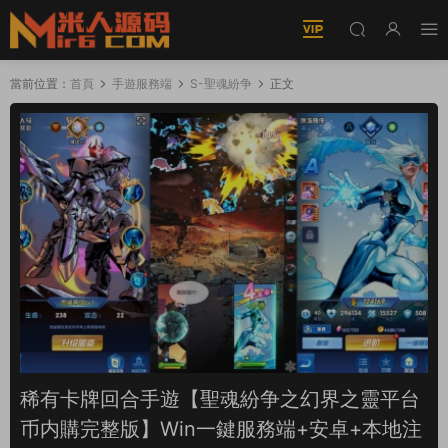
當前位置：
首頁
手遊服務端
S-聖魂紛争
正文
稀有卡牌回合手遊【聖魂紛争之幻界之靈平台
币内購完整版】Win一鍵服務端+安卓+本地注