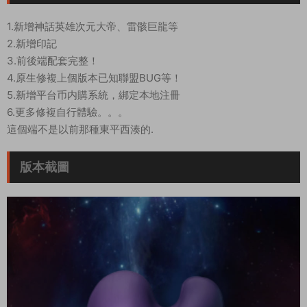
1.新增神話英雄次元大帝、雷骸巨龍等
2.新增印記
3.前後端配套完整！
4.原生修複上個版本已知聯盟BUG等！
5.新增平台币内購系統，綁定本地注冊
6.更多修複自行體驗。。。
這個端不是以前那種東平西湊的.
版本截圖