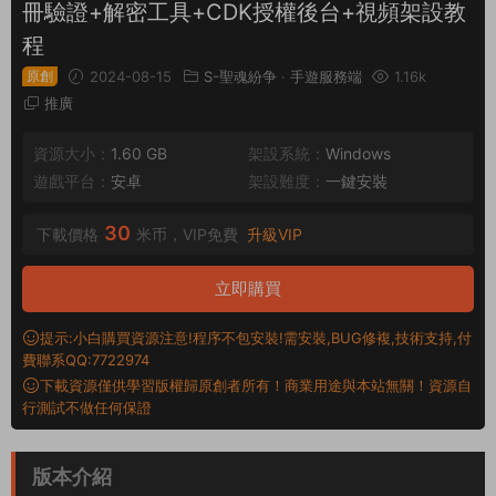
冊驗證+解密工具+CDK授權後台+視頻架設教
程
原創
2024-08-15
S-聖魂紛争
·
手遊服務端
1.16k
推廣
資源大小：
1.60 GB
架設系統：
Windows
遊戲平台：
安卓
架設難度：
一鍵安裝
30
下載價格
米币，VIP免費
升級VIP
立即購買
提示:小白購買資源注意!程序不包安裝!需安裝,BUG修複,技術支持,付
費聯系QQ:7722974
下載資源僅供學習版權歸原創者所有！商業用途與本站無關！資源自
行測試不做任何保證
版本介紹