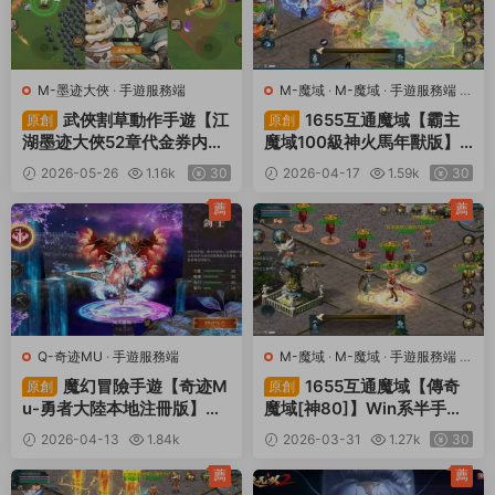
M-墨迹大俠
·
手遊服務端
M-魔域
·
M-魔域
·
手遊服務端
·
端遊服務端
武俠割草動作手遊【江
1655互通魔域【霸主
原創
原創
湖墨迹大俠52章代金券内購
魔域100級神火馬年獸版】
版】Linux手工服務端+本地
Win系半手工服務端+本地驗
2026-05-26
1.16k
30
2026-04-17
1.59k
30
注冊驗證+CDK授權後台+安
證+本地注冊+全套工具+視
卓蘋果雙端+視頻架設教程
頻架設教程
薦
薦
Q-奇迹MU
·
手遊服務端
M-魔域
·
M-魔域
·
手遊服務端
·
端遊服務端
魔幻冒險手遊【奇迹M
1655互通魔域【傳奇
原創
原創
u-勇者大陸本地注冊版】最
魔域[神80]】Win系半手工
新整理Ubuntu服務端+安卓
服務端+本地驗證+本地注冊
2026-04-13
1.84k
2026-03-31
1.27k
30
蘋果雙端+GM後台+前後端
+全套工具+視頻架設教程
30
全套源碼+視頻架設教程
薦
薦