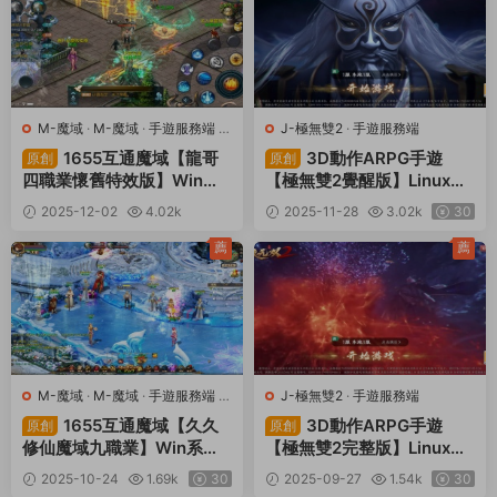
M-魔域
·
M-魔域
·
手遊服務端
·
J-極無雙2
·
手遊服務端
端遊服務端
1655互通魔域【龍哥
3D動作ARPG手遊
原創
原創
四職業懷舊特效版】Win系
【極無雙2覺醒版】Linux手
半手工服務端+本地驗證+本
工服務端+本地注冊+本地熱
2025-12-02
4.02k
2025-11-28
3.02k
30
地注冊+全套工具+視頻架設
更+安卓+GM後台+CDK授
30
教程
權後台+視頻架設教程
薦
薦
M-魔域
·
M-魔域
·
手遊服務端
·
J-極無雙2
·
手遊服務端
端遊服務端
1655互通魔域【久久
3D動作ARPG手遊
原創
原創
修仙魔域九職業】Win系半
【極無雙2完整版】Linux手
手工服務端+本地驗證+本地
工服務端+本地注冊+本地熱
2025-10-24
1.69k
30
2025-09-27
1.54k
30
注冊+全套工具+視頻架設教
更+安卓+GM後台+CDK授