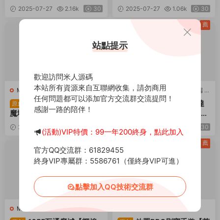
章版】Linux手工服務端+本
00級版】Linux手工服務端
2025-07-27
2.16k
30
2025-07-27
1.06k
30
地注冊+加解密工具+運維後
+本地注冊+加解密工具+運
台+管理後台+代理後台+CD
維後台+管理後台+代理後台
薦
薦
K授權後台+安卓蘋果雙端
+CDK授權後台+安卓蘋果雙
+視頻架設教程
端+視頻架設教程
站點提示
歡迎訪問米人源碼
本站所有資源來自互聯網收集，請勿商用
M-魔域
·
M-魔域
·
手遊服務端
·
M-魔域
·
M-魔域
·
手遊服務端
·
任何問題都可以添加官方交流群交流提問！
端遊服務端
端遊服務端
1655互通魔域【戰天
1655互通魔域【龍達
原創
原創
感謝一路的陪伴！
魔域90神火版】Win一鍵服
聖裝魔域終極挖寶90神火
務端+本地注冊驗證+GM工
版】Win一鍵服務端+本地注
2025-07-10
1.38k
30
2025-07-10
1.02k
30
(活動)VIP特價：99一年200終身，點此加入
具+安卓+視頻架設教程
冊驗證+GM工具+安卓+視
頻架設教程
薦
薦
官方QQ交流群：61829455
終身VIP專屬群：5586761（僅終身VIP可進）
點擊加入QQ技術交流群
M-魔域
·
M-魔域
·
手遊服務端
·
Y-英雄沒有閃
·
手遊服務端
端遊服務端