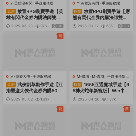
Y-英雄沒有閃
·
手遊服務端
Y-英雄沒有閃
·
手遊服務端
放置RPG刷寶手遊【英
放置RPG刷寶手遊【應
原創
原創
雄有閃代金券内購法師雙角
熊有閃代金券内購法師雙角
色8倍速暗能修複版】Linux
色5倍速修複版】Linux手工
2025-06-23
976
30
2025-06-12
685
30
手工服務端+本地注冊+加解
服務端+本地注冊+加解密工
密工具+管理後台+代理後台
具+運維後台+管理後台+代
薦
+CDK授權後台+安卓蘋果雙
理後台+CDK授權後台+安卓
端+視頻架設教程
蘋果雙端+視頻架設教程
M-墨迹大俠
·
手遊服務端
M-魔域
·
M-魔域
·
手遊服務端
·
端遊服務端
武俠割草動作手遊【江
1655互通魔域手遊【9
原創
原創
湖墨迹大俠代金券内購500
5神火蛇年新寵版】Win半手
級版】Linux手工服務端+本
工服務端+本地注冊驗證+G
2025-05-02
1.63k
2025-04-26
1.37k
地注冊驗證+CDK授權後台
M工具+安卓+視頻架設教程
30
30
+安卓+視頻架設教程
薦
薦