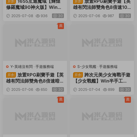
1655互通魔域【輝煌
放置RPG刷寶手遊【英
原創
原創
修羅魔域90神火版】Win一
雄有閃法師雙角色8倍速100
鍵服務端+本地注冊驗證+G
級祝福版】Linux手工服務端
2025-07-08
936
30
2025-07-06
987
30
M工具+安卓+視頻架設教程
+本地注冊+加解密工具+運
維後台+管理後台+代理後台
薦
+CDK授權後台+安卓蘋果雙
端+視頻架設教程
Y-英雄沒有閃
·
手遊服務端
S-少女戰艦
·
手遊服務端
放置RPG刷寶手遊【英
跨次元美少女海戰手遊
原創
原創
雄有閃法師雙角色8倍速暗
【少女戰艦】Win半手工服
能遺物修複版】Linux手工服
務端+本地注冊+安卓+視頻
2025-07-06
650
30
2025-07-04
899
30
務端+本地注冊+加解密工具
架設教程
+運維後台+管理後台+代理
薦
薦
後台+CDK授權後台+安卓蘋
果雙端+視頻架設教程