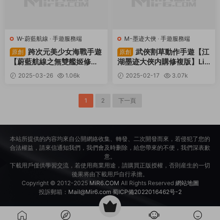
W-蔚藍航線
·
手遊服務端
M-墨迹大俠
·
手遊服務端
跨次元美少女海戰手遊
武俠割草動作手遊【江
原創
原創
【蔚藍航線之無雙艦姬修複
湖墨迹大俠内購修複版】Lin
版】Win一鍵服務端+本地注
ux手工服務端+本地注冊驗
2025-03-26
1.06k
2025-02-17
3.07k
冊+安卓蘋果雙端+運營後台
證+GM充值後台+安卓蘋果
30
30
+新版GM授權後台+視頻架
雙端+視頻架設教程
設教程
1
2
下一頁
本站所提供的内容均來自公開網絡收集、轉發、二次開發而來，若侵犯了您的
合法權益，請來信通知我們，我們會及時删除，給您帶來的不便，我們深表歉
意。
下載用戶僅供學習交流，若使用商業用途，請購買正版授權，否則産生的一切
後果将由下載用戶自行承擔。
Copyright © 2012-2025
MiR6.COM
All Rights Reserved
網站地圖
投訴郵箱：
Mail@Mir6.com
蜀ICP備2022016462号-2