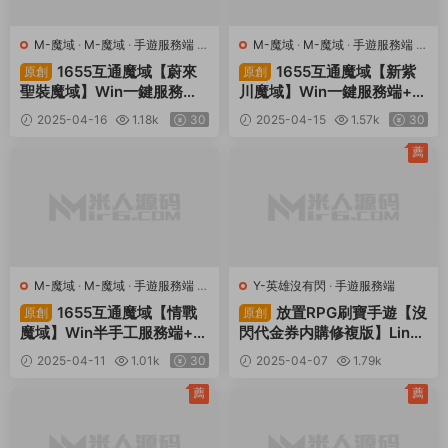
M-魔域
·
M-魔域
·
手遊服務端
·
M-魔域
·
M-魔域
·
手遊服務端
·
端遊服務端
端遊服務端
1655互通魔域【蔚來
1655互通魔域【新紫
原創
原創
聖裝魔域】Win一鍵服務端
川魔域】Win一鍵服務端+本
+本地驗證+本地注冊+全套
地驗證+本地注冊+全套工具
2025-04-16
1.18k
30
2025-04-15
1.57k
30
工具+視頻架設教程
+視頻架設教程
薦
M-魔域
·
M-魔域
·
手遊服務端
·
Y-英雄沒有閃
·
手遊服務端
端遊服務端
1655互通魔域【情戰
放置RPG刷寶手遊【沒
原創
原創
魔域】Win半手工服務端+本
閃代金券内購修複版】Linux
地驗證+本地注冊+全套工具
手工服務端+本地注冊+加解
2025-04-11
1.01k
30
2025-04-07
1.79k
+視頻架設教程
密工具+管理後台+CDK授權
30
後台+視頻架設教程
薦
薦