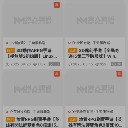
程
權後台+全套源碼+視頻架設
薦
教程
J-極無雙2
·
手遊服務端
Q-全民奇迹
·
手遊服務端
3D動作ARPG手遊
3D魔幻手遊【全民奇
原創
原創
【極無雙2初始版】Linux手
迹15第三季跨服版】Win一
工服務端+本地注冊+本地熱
鍵服務端+本地注冊+加解密
2025-09-26
1.13k
30
2025-08-15
955
30
更+安卓+GM後台+視頻架
工具+GM工具+GM授權後
設教程
台+安卓蘋果雙端+視頻架設
薦
薦
教程
Y-英雄沒有閃
·
手遊服務端
Y-英雄沒有閃
·
手遊服務端
放置RPG刷寶手遊【英
放置RPG刷寶手遊【英
原創
原創
雄有閃法師雙角色8倍速150
雄有閃法師雙角色8倍速100