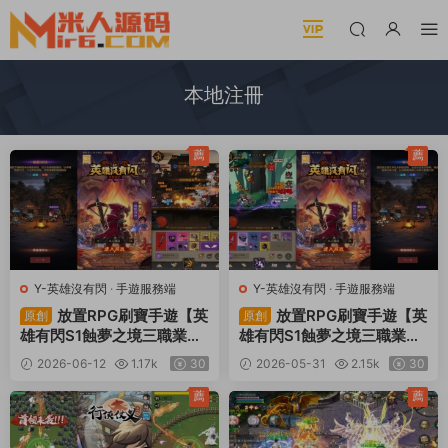
本地注冊
薦
薦
Y-英雄沒有閃
·
手遊服務端
Y-英雄沒有閃
·
手遊服務端
放置RPG刷寶手遊【英
放置RPG刷寶手遊【英
原創
原創
雄有閃S1蝕夢之境三職業代
雄有閃S1蝕夢之境三職業代
金券内購修複版】Linux手工
金券内購版】Linux手工服務
2026-06-12
1.17k
30
2026-05-31
2.15k
30
服務端+本地注冊+運維後台
端+本地注冊+運維後台+管
+管理後台+代理後台+CDK
理後台+代理後台+CDK授權
薦
薦
授權後台+安卓蘋果雙端+視
後台+安卓蘋果雙端+視頻架
頻架設教程
設教程